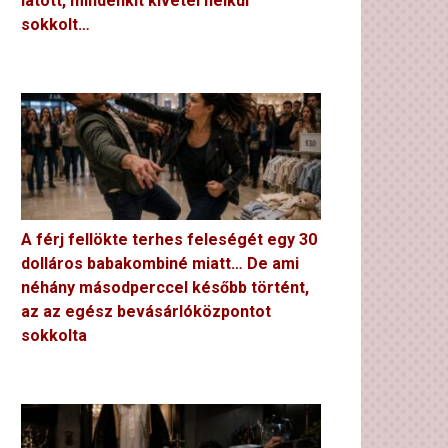
látott, mindenkit kivétel nélkül
sokkolt…
A férj fellökte terhes feleségét egy 30
dolláros babakombiné miatt… De ami
néhány másodperccel később történt,
az az egész bevásárlóközpontot
sokkolta