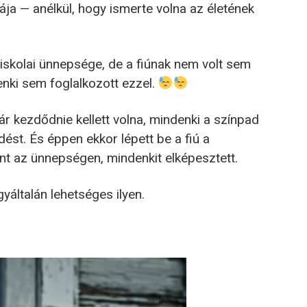
ája — anélkül, hogy ismerte volna az életének
iskolai ünnepsége, de a fiúnak nem volt sem
enki sem foglalkozott ezzel.
kezdődnie kellett volna, mindenki a színpad
ést. És éppen ekkor lépett be a fiú a
t az ünnepségen, mindenkit elképesztett.
yáltalán lehetséges ilyen.