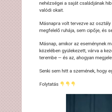
nehézségei a saját családjának hib
valódi okait.
Másnapra volt tervezve az osztály 
megfelelő ruhája, sem cipője, és s
Másnap, amikor az eseménynek már 
közelében gyülekezett, várva a kezd
terembe — és az, ahogyan megjelen
Senki sem hitt a szemének, hogy eg
Folytatás