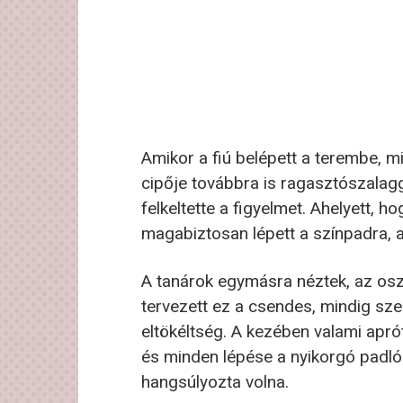
Amikor a fiú belépett a terembe, 
cipője továbbra is ragasztószalagga
felkeltette a figyelmet. Ahelyett, ho
magabiztosan lépett a színpadra, 
A tanárok egymásra néztek, az osztá
tervezett ez a csendes, mindig sze
eltökéltség. A kezében valami aprót
és minden lépése a nyikorgó padl
hangsúlyozta volna.