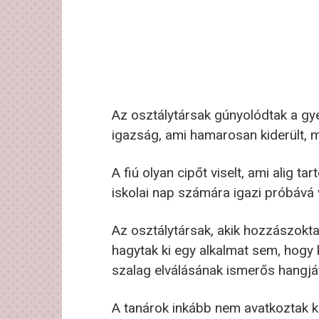
Az osztálytársak gúnyolódtak a gye
igazság, ami hamarosan kiderült, mi
A fiú olyan cipőt viselt, ami alig t
iskolai nap számára igazi próbává v
Az osztálytársak, akik hozzászokt
hagytak ki egy alkalmat sem, hogy 
szalag elválásának ismerős hangjá
A tanárok inkább nem avatkoztak kö