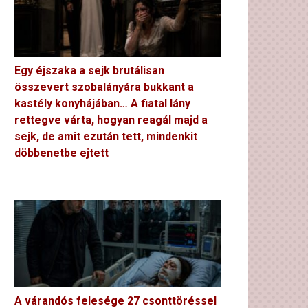
Egy éjszaka a sejk brutálisan
összevert szobalányára bukkant a
kastély konyhájában… A fiatal lány
rettegve várta, hogyan reagál majd a
sejk, de amit ezután tett, mindenkit
döbbenetbe ejtett
A várandós felesége 27 csonttöréssel