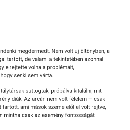
mindenki megdermedt. Nem volt új öltönyben, a
l tartott, de valami a tekintetében azonnal
gy elrejtette volna a problémáit,
ahogy senki sem várta.
lytársak suttogtak, próbálva kitalálni, mit
rény diák. Az arcán nem volt félelem — csak
 tartott, ami mások szeme elől el volt rejtve,
ón mintha csak az esemény fontosságát