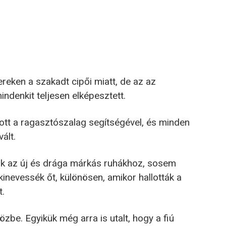
reken a szakadt cipői miatt, de az az
ndenkit teljesen elképesztett.
artott a ragasztószalag segítségével, és minden
ált.
ak az új és drága márkás ruhákhoz, sosem
kinevessék őt, különösen, amikor hallották a
t.
zbe. Egyikük még arra is utalt, hogy a fiú