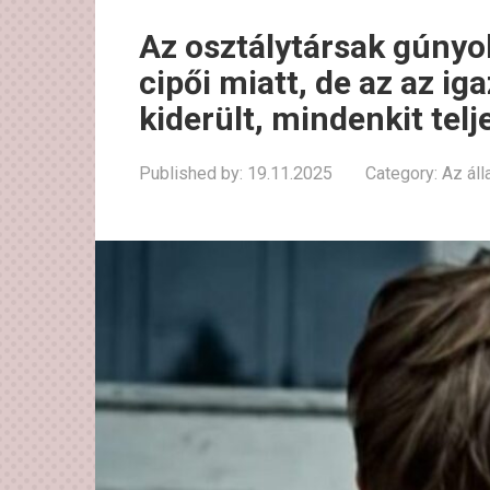
Az osztálytársak gúnyo
cipői miatt, de az az i
kiderült, mindenkit tel
Published by:
19.11.2025
Category:
Az áll