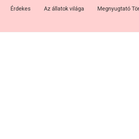
Érdekes
Az állatok világa
Megnyugtató Tö