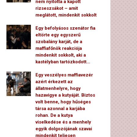
nem nyitotta a kapott
rizseszsákot – amit
meglátott, mindenkit sokkolt
Egy befolyásos szenátor fia
eltörte egy egyszerű
szobalány karját, de a
maffiafőnök reakciója
mindenkit sokkolt, aki a
kastélyban tartózkodott…
Egy veszélyes maffiavezér
azért érkezett az
állatmenhelyre, hogy
hazavigye a kutyáját. Biztos
volt benne, hogy hűséges
társa azonnal a karjába
rohan. De a kutya
viselkedése és a menhely
egyik dolgozójának szavai
mindenkit teljesen