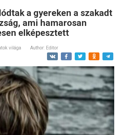
lódtak a gyereken a szakadt
gazság, ami hamarosan
jesen elképesztett
atok világa
Author:
Editor