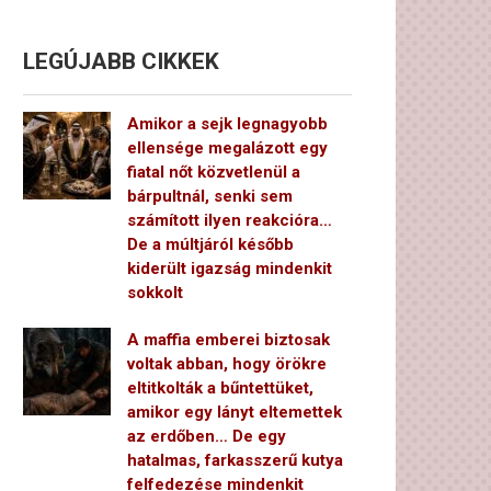
LEGÚJABB CIKKEK
Amikor a sejk legnagyobb
ellensége megalázott egy
fiatal nőt közvetlenül a
bárpultnál, senki sem
számított ilyen reakcióra…
De a múltjáról később
kiderült igazság mindenkit
sokkolt
A maffia emberei biztosak
voltak abban, hogy örökre
eltitkolták a bűntettüket,
amikor egy lányt eltemettek
az erdőben… De egy
hatalmas, farkasszerű kutya
felfedezése mindenkit