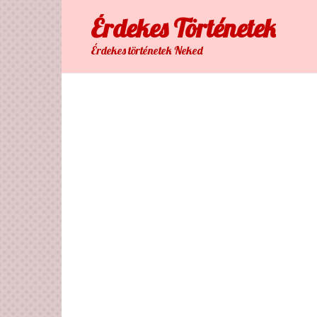
Skip
Érdekes Тörténetek
to
content
Érdekes történetek Neked