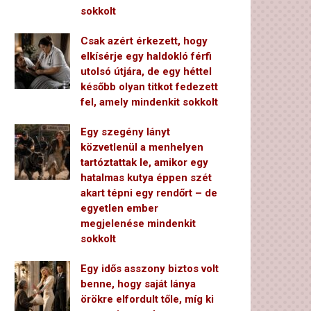
sokkolt
Csak azért érkezett, hogy
elkísérje egy haldokló férfi
utolsó útjára, de egy héttel
később olyan titkot fedezett
fel, amely mindenkit sokkolt
Egy szegény lányt
közvetlenül a menhelyen
tartóztattak le, amikor egy
hatalmas kutya éppen szét
akart tépni egy rendőrt – de
egyetlen ember
megjelenése mindenkit
sokkolt
Egy idős asszony biztos volt
benne, hogy saját lánya
örökre elfordult tőle, míg ki