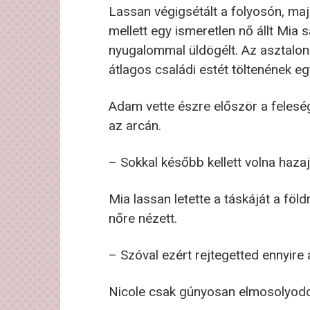
Lassan végigsétált a folyosón, maj
mellett egy ismeretlen nő állt Mia 
nyugalommal üldögélt. Az asztalon 
átlagos családi estét töltenének eg
Adam vette észre először a felesé
az arcán.
– Sokkal később kellett volna haza
Mia lassan letette a táskáját a föld
nőre nézett.
– Szóval ezért rejtegetted ennyire
Nicole csak gúnyosan elmosolyodot