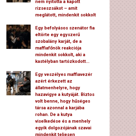
nem nyitotta a kapott
rizseszsákot – amit
meglátott, mindenkit sokkolt
Egy befolyásos szenátor fia
eltörte egy egyszerű
szobalány karját, de a
maffiafőnök reakciója
mindenkit sokkolt, aki a
kastélyban tartózkodott…
Egy veszélyes maffiavezér
azért érkezett az
állatmenhelyre, hogy
hazavigye a kutyáját. Biztos
volt benne, hogy hűséges
társa azonnal a karjába
rohan. De a kutya
viselkedése és a menhely
egyik dolgozójának szavai
mindenkit teljesen