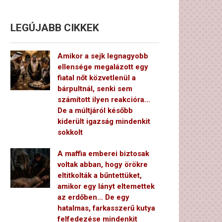
LEGÚJABB CIKKEK
Amikor a sejk legnagyobb
ellensége megalázott egy
fiatal nőt közvetlenül a
bárpultnál, senki sem
számított ilyen reakcióra…
De a múltjáról később
kiderült igazság mindenkit
sokkolt
A maffia emberei biztosak
voltak abban, hogy örökre
eltitkolták a bűntettüket,
amikor egy lányt eltemettek
az erdőben… De egy
hatalmas, farkasszerű kutya
felfedezése mindenkit