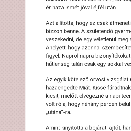
ér haza ismét jóval éjfél után.
Azt állította, hogy ez csak átmeneti
bízzon benne. A születendő gyerm
veszekedni, de egy véletlenül megl
Ahelyett, hogy azonnal szembesítet
figyel. Napról napra bizonyítékokat
hűtlenség talán csak egy sokkal ve
Az egyik kötelező orvosi vizsgálat
hazaengedte Miát. Kissé fáradtnak 
kicsit, mielőtt elvégezné a napi t
volt róla, hogy néhány percen belül 
„utána”-ra.
Amint kinyitotta a bejárati ajtót, ha