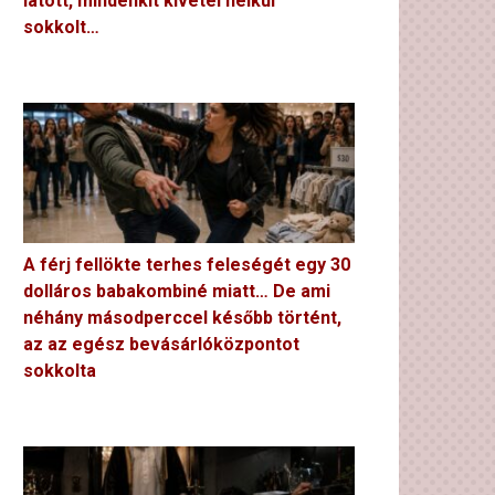
látott, mindenkit kivétel nélkül
sokkolt…
A férj fellökte terhes feleségét egy 30
dolláros babakombiné miatt… De ami
néhány másodperccel később történt,
az az egész bevásárlóközpontot
sokkolta