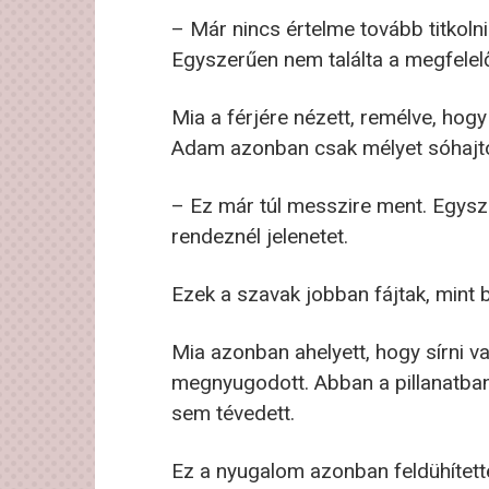
– Már nincs értelme tovább titkoln
Egyszerűen nem találta a megfelelő 
Mia a férjére nézett, remélve, hog
Adam azonban csak mélyet sóhajto
– Ez már túl messzire ment. Egysz
rendeznél jelenetet.
Ezek a szavak jobban fájtak, mint
Mia azonban ahelyett, hogy sírni vag
megnyugodott. Abban a pillanatban
sem tévedett.
Ez a nyugalom azonban feldühítette