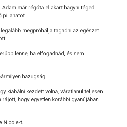
i. Adam már régóta el akart hagyni téged.
pillanatot.
y legalább megpróbálja tagadni az egészet.
tt.
erűbb lenne, ha elfogadnád, és nem
 bármilyen hazugság.
y kiabálni kezdett volna, váratlanul teljesen
 rájött, hogy egyetlen korábbi gyanújában
 Nicole-t.