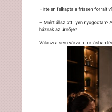
Hirtelen felkapta a frissen forralt ví
– Miért állsz ott ilyen nyugodtan?
háznak az úrnője?
Válaszra sem várva a forrásban lév