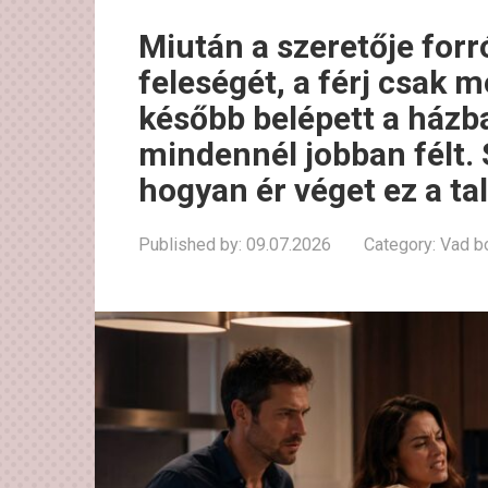
Miután a szeretője forró
feleségét, a férj csak 
később belépett a házba
mindennél jobban félt. 
hogyan ér véget ez a ta
Published by:
09.07.2026
Category:
Vad b