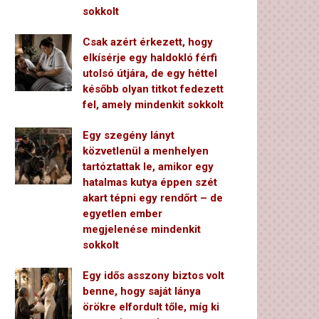
sokkolt
Csak azért érkezett, hogy
elkísérje egy haldokló férfi
utolsó útjára, de egy héttel
később olyan titkot fedezett
fel, amely mindenkit sokkolt
Egy szegény lányt
közvetlenül a menhelyen
tartóztattak le, amikor egy
hatalmas kutya éppen szét
akart tépni egy rendőrt – de
egyetlen ember
megjelenése mindenkit
sokkolt
Egy idős asszony biztos volt
benne, hogy saját lánya
örökre elfordult tőle, míg ki