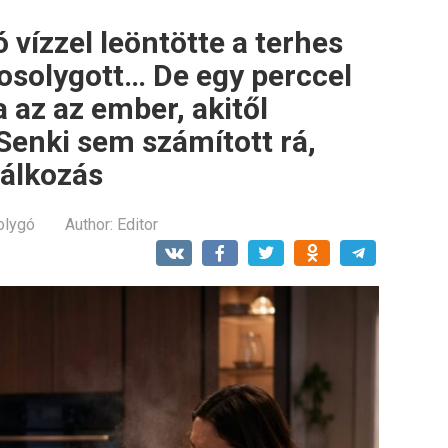
 vízzel leöntötte a terhes
mosolygott… De egy perccel
 az az ember, akitől
Senki sem számított rá,
lálkozás
olygó
Author:
Editor