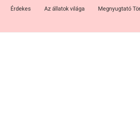
Érdekes
Az állatok világa
Megnyugtató Tö