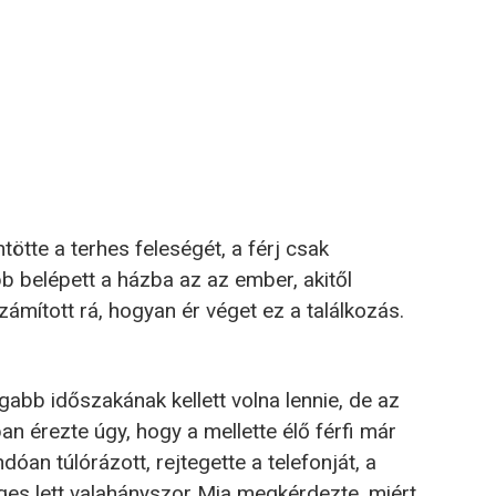
tötte a terhes feleségét, a férj csak
 belépett a házba az az ember, akitől
ámított rá, hogyan ér véget ez a találkozás.
abb időszakának kellett volna lennie, de az
 érezte úgy, hogy a mellette élő férfi már
an túlórázott, rejtegette a telefonját, a
deges lett valahányszor Mia megkérdezte, miért