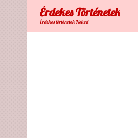
Skip
Érdekes Тörténetek
to
content
Érdekes történetek Neked