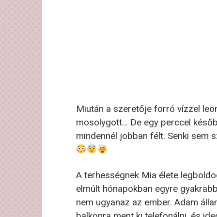
Miután a szeretője forró vízzel leön
mosolygott… De egy perccel később
mindennél jobban félt. Senki sem sz
A terhességnek Mia élete legboldog
elmúlt hónapokban egyre gyakrabban
nem ugyanaz az ember. Adam állandó
balkonra ment ki telefonálni, és i