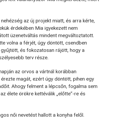
 nehézség az új projekt miatt, és arra kérte,
ekük érdekében Mia igyekezett nem
átott üzenetváltás mindent megváltoztatott.
te volna a férjét, úgy döntött, csendben
 gyűjtött, és fokozatosan rájött, hogy a
szélyesebb terv része.
 napján az orvos a vártnál korábban
érezte magát, ezért úgy döntött, pihen egy
eendőit. Ahogy felment a lépcsőn, fogalma sem
az élete örökre kettéválik „előtte”-re és
ngos női nevetést hallott a konyha felől.