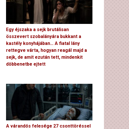
Egy éjszaka a sejk brutálisan
összevert szobalányára bukkant a
kastély konyhájában… A fiatal lány
rettegve várta, hogyan reagál majd a
sejk, de amit ezután tett, mindenkit
döbbenetbe ejtett
A várandós felesége 27 csonttöréssel