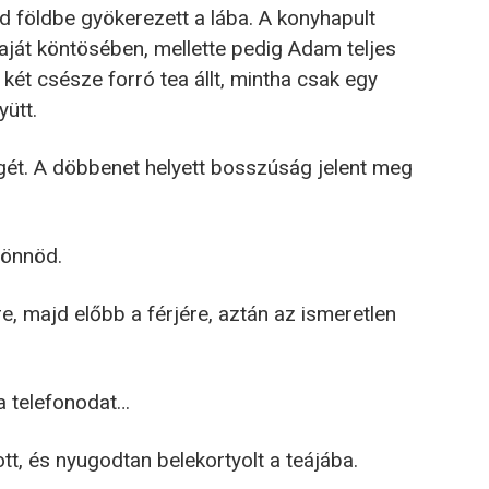
d földbe gyökerezett a lába. A konyhapult
saját köntösében, mellette pedig Adam teljes
két csésze forró tea állt, mintha csak egy
yütt.
gét. A döbbenet helyett bosszúság jelent meg
jönnöd.
re, majd előbb a férjére, aztán az ismeretlen
 a telefonodat…
t, és nyugodtan belekortyolt a teájába.