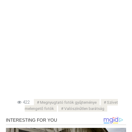
422
Megnyugtató fotók gyűjteménye
Szívet
melengető fotók
Valószínűtlen barátság