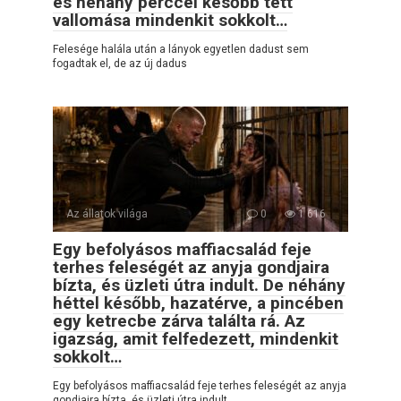
és néhány perccel később tett
vallomása mindenkit sokkolt…
Felesége halála után a lányok egyetlen dadust sem
fogadtak el, de az új dadus
Az állatok világa
0
1 616
Egy befolyásos maffiacsalád feje
terhes feleségét az anyja gondjaira
bízta, és üzleti útra indult. De néhány
héttel később, hazatérve, a pincében
egy ketrecbe zárva találta rá. Az
igazság, amit felfedezett, mindenkit
sokkolt…
Egy befolyásos maffiacsalád feje terhes feleségét az anyja
gondjaira bízta, és üzleti útra indult.