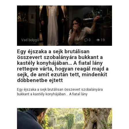
Vad bolygó
0
19
Egy éjszaka a sejk brutálisan
összevert szobalányára bukkant a
kastély konyhájában… A fiatal lány
rettegve várta, hogyan reagál majd a
sejk, de amit ezután tett, mindenkit
döbbenetbe ejtett
Egy éjszaka a sejk brutálisan összevert szobalányára
bukkant a kastély konyhájában… A fiatal lány