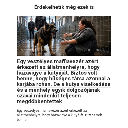
Érdekelhetik még ezek is
Vad bolygó
0
17
Egy veszélyes maffiavezér azért
érkezett az állatmenhelyre, hogy
hazavigye a kutyáját. Biztos volt
benne, hogy hűséges társa azonnal a
karjába rohan. De a kutya viselkedése
és a menhely egyik dolgozójának
szavai mindenkit teljesen
megdöbbentettek
Egy veszélyes maffiavezér azért érkezett az
állatmenhelyre, hogy hazavigye a kutyáját. Biztos volt
benne,