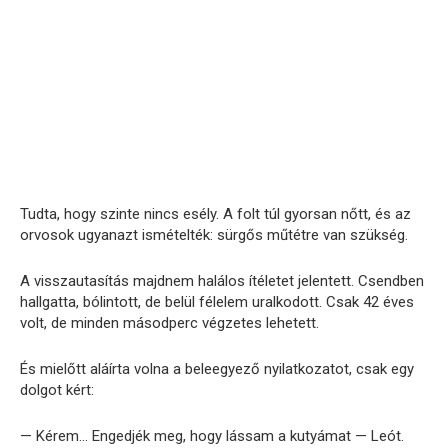
Tudta, hogy szinte nincs esély. A folt túl gyorsan nőtt, és az
orvosok ugyanazt ismételték: sürgős műtétre van szükség.
A visszautasítás majdnem halálos ítéletet jelentett. Csendben
hallgatta, bólintott, de belül félelem uralkodott. Csak 42 éves
volt, de minden másodperc végzetes lehetett.
És mielőtt aláírta volna a beleegyező nyilatkozatot, csak egy
dolgot kért:
— Kérem… Engedjék meg, hogy lássam a kutyámat — Leót.