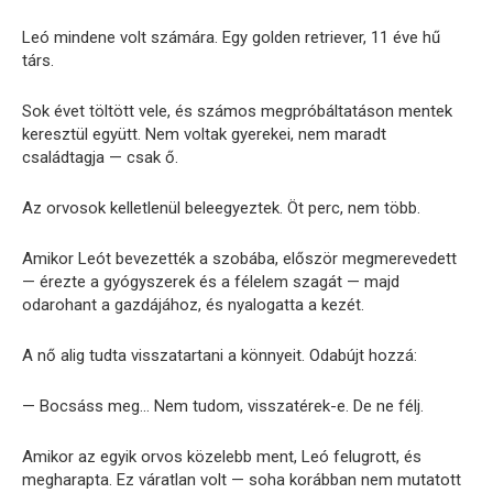
Leó mindene volt számára. Egy golden retriever, 11 éve hű
társ.
Sok évet töltött vele, és számos megpróbáltatáson mentek
keresztül együtt. Nem voltak gyerekei, nem maradt
családtagja — csak ő.
Az orvosok kelletlenül beleegyeztek. Öt perc, nem több.
Amikor Leót bevezették a szobába, először megmerevedett
— érezte a gyógyszerek és a félelem szagát — majd
odarohant a gazdájához, és nyalogatta a kezét.
A nő alig tudta visszatartani a könnyeit. Odabújt hozzá:
— Bocsáss meg… Nem tudom, visszatérek-e. De ne félj.
Amikor az egyik orvos közelebb ment, Leó felugrott, és
megharapta. Ez váratlan volt — soha korábban nem mutatott