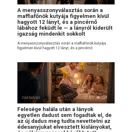
A menyasszonyválasztás során a
maffiafőnök kutyája figyelmen kívül
hagyott 12 lányt, és a pincérnő
lábához feküdt le — a lányról kiderült
igazság mindenkit sokkolt
A menyasszonyválasztás során a maffiafőnök kutyája
figyelmen kívül hagyott 12 lányt, és a pincérnő
Vad bolygó
0
359
Felesége halála után a lányok
egyetlen dadust sem fogadtak el, de
az új dadus meg tudta nevettetni az
édesanyjukat elvesztett kislányokat,