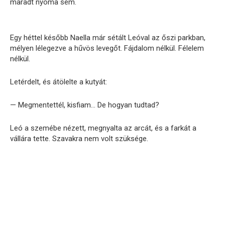
maradt nyoma sem.
Egy héttel később Naella már sétált Leóval az őszi parkban,
mélyen lélegezve a hűvös levegőt. Fájdalom nélkül. Félelem
nélkül.
Letérdelt, és átölelte a kutyát:
— Megmentettél, kisfiam… De hogyan tudtad?
Leó a szemébe nézett, megnyalta az arcát, és a farkát a
vállára tette. Szavakra nem volt szüksége.