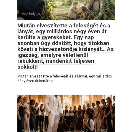
Vad bolygó
0
12
Miután elveszítette a feleségét és a
lányát, egy milliárdos négy éven át
kerülte a gyerekeket. Egy nap
azonban úgy döntött, hogy titokban
követi a házvezetőnője kislányát… Az
igazság, amelyre véletlenül
rábukkant, mindenkit teljesen
sokkolt!
Miután elveszítette a feleségét és a lányát, egy milliárdos
négy éven át kerülte a
Vad bolygó
0
1 602