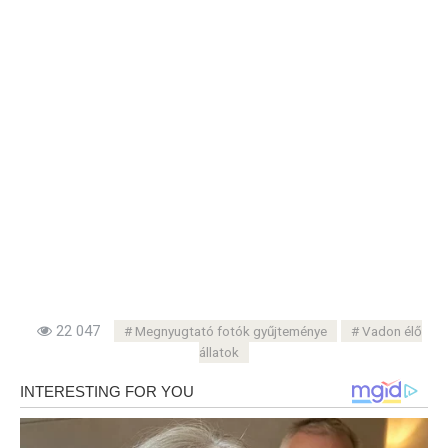
22 047
Megnyugtató fotók gyűjteménye
Vadon élő
állatok