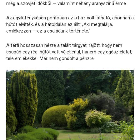
még a szovjet időkből — valamint néhány aranyszínű érme.
Az egyik fényképen pontosan az a ház volt látható, ahonnan a
hűtőt elvitték, és a hátoldalán ez állt: „Aki megtalálja,
emlékezzen — ez a családunk története.”
A férfi hosszasan nézte a talált tárgyat, rájött, hogy nem
csupán egy régi hűtőt vett véletlenül, hanem egy egész életet,
tele emlékekkel. Már nem gondolt a pénzre.