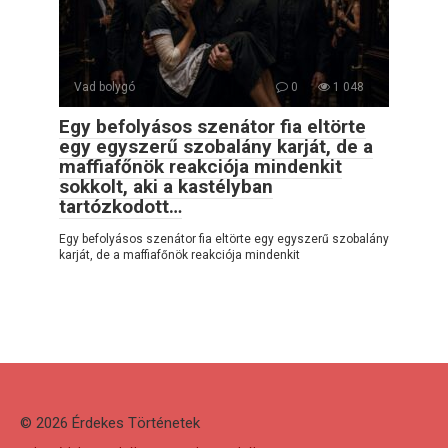
Vad bolygó
0
1 048
Egy befolyásos szenátor fia eltörte
egy egyszerű szobalány karját, de a
maffiafőnök reakciója mindenkit
sokkolt, aki a kastélyban
tartózkodott…
Egy befolyásos szenátor fia eltörte egy egyszerű szobalány
karját, de a maffiafőnök reakciója mindenkit
© 2026 Érdekes Тörténetek