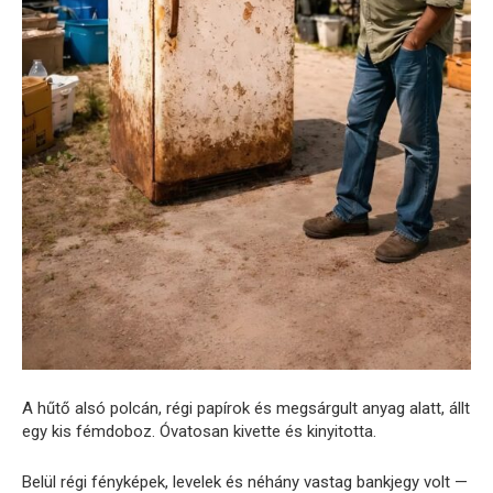
A hűtő alsó polcán, régi papírok és megsárgult anyag alatt, állt
egy kis fémdoboz. Óvatosan kivette és kinyitotta.
Belül régi fényképek, levelek és néhány vastag bankjegy volt —