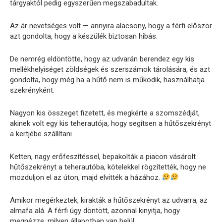
tárgyaktól pedig egyszerűen megszabadultak.
Az ár nevetséges volt — annyira alacsony, hogy a férfi először
azt gondolta, hogy a készülék biztosan hibás.
De nemrég eldöntötte, hogy az udvarán berendez egy kis
mellékhelyiséget zöldségek és szerszámok tárolására, és azt
gondolta, hogy még ha a hűtő nem is működik, használhatja
szekrényként.
Nagyon kis összeget fizetett, és megkérte a szomszédját,
akinek volt egy kis teherautója, hogy segítsen a hűtőszekrényt
a kertjébe szállítani.
Ketten, nagy erőfeszítéssel, bepakolták a piacon vásárolt
hűtőszekrényt a teherautóba, kötelekkel rögzítették, hogy ne
mozduljon el az úton, majd elvitték a házához.
Amikor megérkeztek, kirakták a hűtőszekrényt az udvarra, az
almafa alá. A férfi úgy döntött, azonnal kinyitja, hogy
megnézze, milyen állapotban van belül.