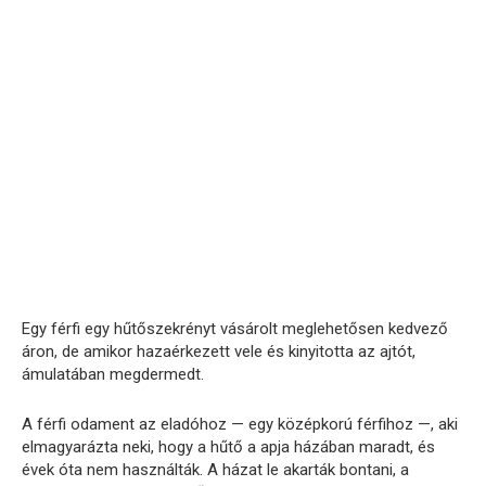
Egy férfi egy hűtőszekrényt vásárolt meglehetősen kedvező
áron, de amikor hazaérkezett vele és kinyitotta az ajtót,
ámulatában megdermedt.
A férfi odament az eladóhoz — egy középkorú férfihoz —, aki
elmagyarázta neki, hogy a hűtő a apja házában maradt, és
évek óta nem használták. A házat le akarták bontani, a