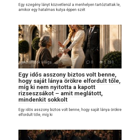
Egy szegény lányt közvetlenül a menhelyen tartóztattak le,
amikor egy hatalmas kutya éppen szét
Az állatok világa
0
1 259
Egy idős asszony biztos volt benne,
hogy saját lánya örökre elfordult tőle,
míg ki nem nyitotta a kapott
rizseszsákot – amit meglátott,
mindenkit sokkolt
Egy idős asszony biztos volt benne, hogy saját lánya örökre
elfordult tőle, míg ki