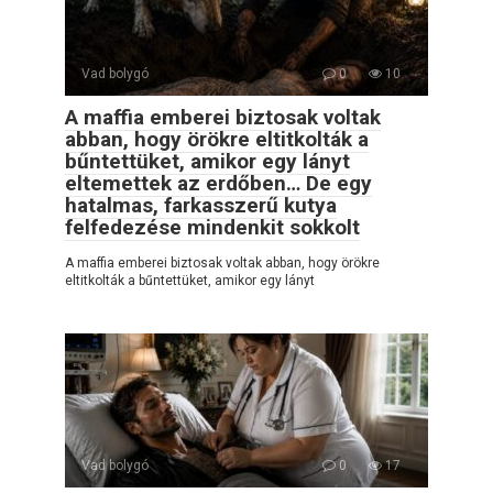
Vad bolygó
0
10
A maffia emberei biztosak voltak
abban, hogy örökre eltitkolták a
bűntettüket, amikor egy lányt
eltemettek az erdőben… De egy
hatalmas, farkasszerű kutya
felfedezése mindenkit sokkolt
A maffia emberei biztosak voltak abban, hogy örökre
eltitkolták a bűntettüket, amikor egy lányt
Vad bolygó
0
17