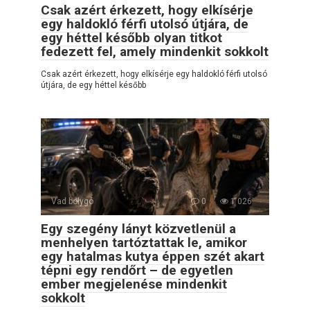
Csak azért érkezett, hogy elkísérje
egy haldokló férfi utolsó útjára, de
egy héttel később olyan titkot
fedezett fel, amely mindenkit sokkolt
Csak azért érkezett, hogy elkísérje egy haldokló férfi utolsó
útjára, de egy héttel később
Vad bolygó
0
1 026
Egy szegény lányt közvetlenül a
menhelyen tartóztattak le, amikor
egy hatalmas kutya éppen szét akart
tépni egy rendőrt – de egyetlen
ember megjelenése mindenkit
sokkolt