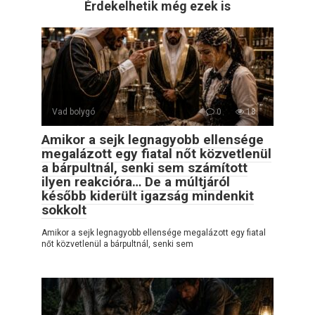
Érdekelhetik még ezek is
Vad bolygó
0
18
Amikor a sejk legnagyobb ellensége
megalázott egy fiatal nőt közvetlenül
a bárpultnál, senki sem számított
ilyen reakcióra… De a múltjáról
később kiderült igazság mindenkit
sokkolt
Amikor a sejk legnagyobb ellensége megalázott egy fiatal
nőt közvetlenül a bárpultnál, senki sem