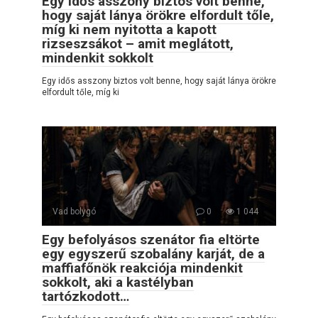
Egy idős asszony biztos volt benne,
hogy saját lánya örökre elfordult tőle,
míg ki nem nyitotta a kapott
rizseszsákot – amit meglátott,
mindenkit sokkolt
Egy idős asszony biztos volt benne, hogy saját lánya örökre
elfordult tőle, míg ki
Vad bolygó
0
1 044
Egy befolyásos szenátor fia eltörte
egy egyszerű szobalány karját, de a
maffiafőnök reakciója mindenkit
sokkolt, aki a kastélyban
tartózkodott…