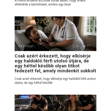
A maffia emberei biztosak voltak abban, hogy örökre
eltitkolták a bűntettüket, amikor egy lányt
Vad bolygó
0
17
Csak azért érkezett, hogy elkísérje
egy haldokló férfi utolsó útjára, de
egy héttel később olyan titkot
fedezett fel, amely mindenkit sokkolt
Csak azért érkezett, hogy elkísérje egy haldokló férfi utolsó
útjára, de egy héttel később