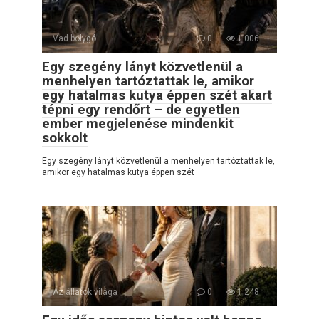
Vad bolygó
0
1 006
Egy szegény lányt közvetlenül a
menhelyen tartóztattak le, amikor
egy hatalmas kutya éppen szét akart
tépni egy rendőrt – de egyetlen
ember megjelenése mindenkit
sokkolt
Egy szegény lányt közvetlenül a menhelyen tartóztattak le,
amikor egy hatalmas kutya éppen szét
Az állatok világa
0
1 248