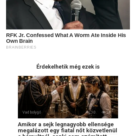
Érdekelhetik még ezek is
Vad bolygó
0
18
Amikor a sejk legnagyobb ellensége
megalázott egy fiatal nőt közvetlenül