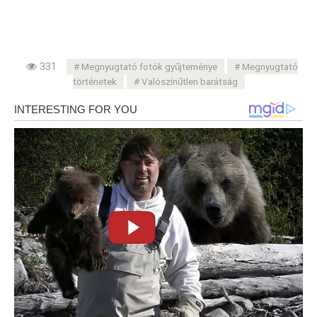
331
Megnyugtató fotók gyűjteménye
Megnyugtató
történetek
Valószínűtlen barátság