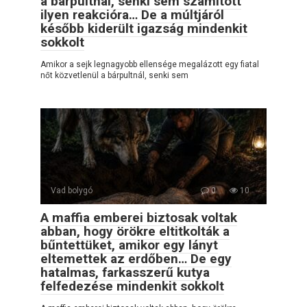
a bárpultnál, senki sem számított
ilyen reakcióra… De a múltjáról
később kiderült igazság mindenkit
sokkolt
Amikor a sejk legnagyobb ellensége megalázott egy fiatal
nőt közvetlenül a bárpultnál, senki sem
Vad bolygó
0
10
A maffia emberei biztosak voltak
abban, hogy örökre eltitkolták a
bűntettüket, amikor egy lányt
eltemettek az erdőben… De egy
hatalmas, farkasszerű kutya
felfedezése mindenkit sokkolt