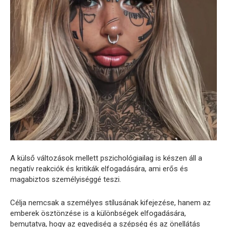
A külső változások mellett pszichológiailag is készen áll a
negatív reakciók és kritikák elfogadására, ami erős és
magabiztos személyiséggé teszi.
Célja nemcsak a személyes stílusának kifejezése, hanem az
emberek ösztönzése is a különbségek elfogadására,
bemutatva, hogy az egyediség a szépség és az önellátás