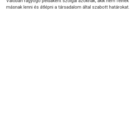
Valóban ragyogó példaként szolgál azoknak, akik nem félnek
másnak lenni és átlépni a társadalom által szabott határokat.