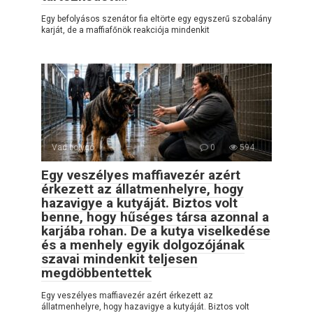
Egy befolyásos szenátor fia eltörte egy egyszerű szobalány
karját, de a maffiafőnök reakciója mindenkit
Vad bolygó
0
594
Egy veszélyes maffiavezér azért
érkezett az állatmenhelyre, hogy
hazavigye a kutyáját. Biztos volt
benne, hogy hűséges társa azonnal a
karjába rohan. De a kutya viselkedése
és a menhely egyik dolgozójának
szavai mindenkit teljesen
megdöbbentettek
Egy veszélyes maffiavezér azért érkezett az
állatmenhelyre, hogy hazavigye a kutyáját. Biztos volt