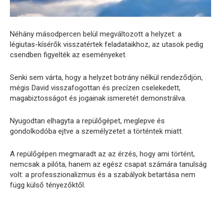
Néhány másodpercen belül megváltozott a helyzet: a
légiutas-kísérők visszatértek feladataikhoz, az utasok pedig
csendben figyelték az eseményeket.
Senki sem várta, hogy a helyzet botrány nélkül rendeződjön,
mégis David visszafogottan és precízen cselekedett,
magabiztosságot és jogainak ismeretét demonstrálva.
Nyugodtan elhagyta a repülőgépet, meglepve és
gondolkodóba ejtve a személyzetet a történtek miatt.
A repülőgépen megmaradt az az érzés, hogy ami történt,
nemcsak a pilóta, hanem az egész csapat számára tanulság
volt: a professzionalizmus és a szabályok betartása nem
függ külső tényezőktől.