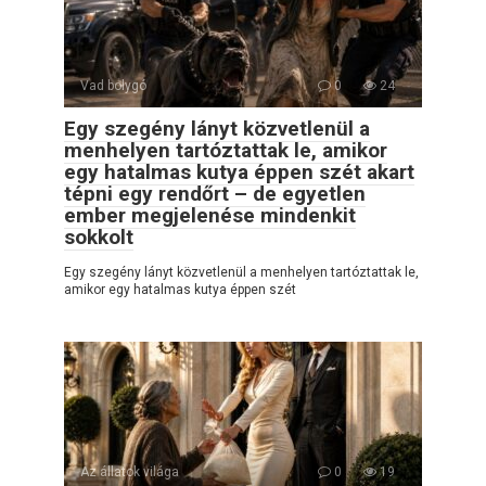
Vad bolygó
0
24
Egy szegény lányt közvetlenül a
menhelyen tartóztattak le, amikor
egy hatalmas kutya éppen szét akart
tépni egy rendőrt – de egyetlen
ember megjelenése mindenkit
sokkolt
Egy szegény lányt közvetlenül a menhelyen tartóztattak le,
amikor egy hatalmas kutya éppen szét
Az állatok világa
0
19