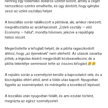
nemrég egy többmillió dolláros üzletet kötött, amely a céget
nemzetközi szintre emelhette, és úgy döntött, hogy igénybe
veszi az üzleti osztályú helyet.
A beszállás során találkozott a pilótával, aki, amikor ránézett,
megváltoztatta az arckifejezését. „Üzleti osztály — elöl.
Economy — hátul”, mondta hűvösen, jelezve a repülőgép
hátsó részét.
Megerősítette a lefoglalt helyét, de a pilóta ragaszkodott
ahhoz, hogy „az ilyeneknek” nem elérhető. Az utasok zavarba
jöttek, a légiutas-kísérő megpróbált közbeavatkozni, de a
pilóta tekintélye semmissé tette az összes kifogást.
A repülés során a személyzet kerülte a kapcsolatot vele, és a
kiszolgálás eltért attól, amit a többi utas kapott. Nyugodtan
figyelte az eseményeket, és mérlegelte a következő lépéseit.
A leszállás után nyugodtan felállt, és ami ezután történt,
megrázta az egész személyzetet.