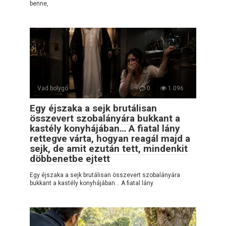
benne,
Vad bolygó
0
1 096
Egy éjszaka a sejk brutálisan
összevert szobalányára bukkant a
kastély konyhájában… A fiatal lány
rettegve várta, hogyan reagál majd a
sejk, de amit ezután tett, mindenkit
döbbenetbe ejtett
Egy éjszaka a sejk brutálisan összevert szobalányára
bukkant a kastély konyhájában… A fiatal lány