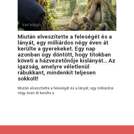
Vad bolygó
0
781
Miután elveszítette a feleségét és a
lányát, egy milliárdos négy éven át
kerülte a gyerekeket. Egy nap
azonban úgy döntött, hogy titokban
követi a házvezetőnője kislányát… Az
igazság, amelyre véletlenül
rábukkant, mindenkit teljesen
sokkolt!
Miután elveszítette a feleségét és a lányát, egy milliárdos
négy éven át kerülte a