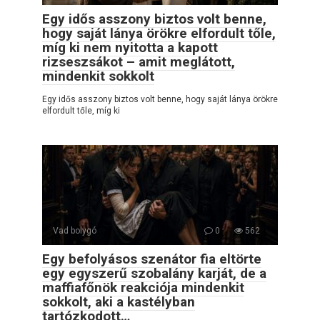
Egy idős asszony biztos volt benne,
hogy saját lánya örökre elfordult tőle,
míg ki nem nyitotta a kapott
rizseszsákot – amit meglátott,
mindenkit sokkolt
Egy idős asszony biztos volt benne, hogy saját lánya örökre
elfordult tőle, míg ki
Vad bolygó
0
562
Egy befolyásos szenátor fia eltörte
egy egyszerű szobalány karját, de a
maffiafőnök reakciója mindenkit
sokkolt, aki a kastélyban
tartózkodott…