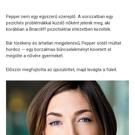
Pepper nem egy egyszerű szereplő. A sorozatban egy
pszichés problémákkal küzdő nőként jelenik meg, aki
korábban a Briarcliff pszichiátriai intézetben kezelték.
Bár törékeny és ártatlan megjelenésű, Pepper sötét múltat
hordoz — egy borzalmas bűncselekményt követett el:
megölte a nővére gyermekét.
Először megfojtotta az újszülöttet, majd levágta a füleit.