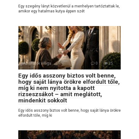
Egy szegény lányt közvetlenül a menhelyen tartóztattak le,
amikor egy hatalmas kutya éppen szét
Az állatok világa
0
25
Egy idős asszony biztos volt benne,
hogy saját lánya örökre elfordult tőle,
míg ki nem nyitotta a kapott
rizseszsákot – amit meglátott,
mindenkit sokkolt
Egy idős asszony biztos volt benne, hogy saját lánya örökre
elfordult tőle, míg ki