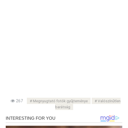
267
Megnyugtató fotók gyűjteménye
Valószínűtlen
barátság