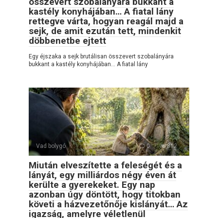
összevert szobalányára bukkant a
kastély konyhájában… A fiatal lány
rettegve várta, hogyan reagál majd a
sejk, de amit ezután tett, mindenkit
döbbenetbe ejtett
Egy éjszaka a sejk brutálisan összevert szobalányára
bukkant a kastély konyhájában… A fiatal lány
Vad bolygó
0
812
Miután elveszítette a feleségét és a
lányát, egy milliárdos négy éven át
kerülte a gyerekeket. Egy nap
azonban úgy döntött, hogy titokban
követi a házvezetőnője kislányát… Az
igazság, amelyre véletlenül