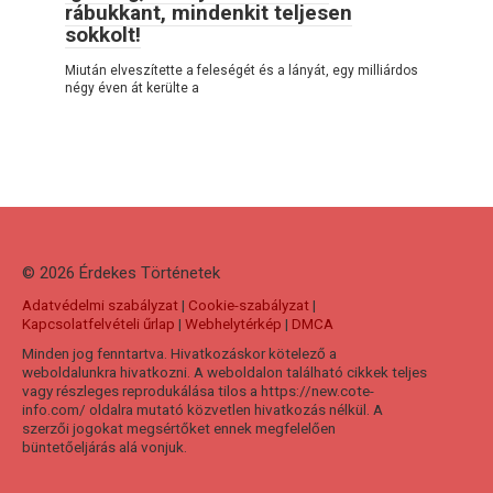
rábukkant, mindenkit teljesen
sokkolt!
Miután elveszítette a feleségét és a lányát, egy milliárdos
négy éven át kerülte a
© 2026 Érdekes Тörténetek
Adatvédelmi szabályzat
|
Cookie-szabályzat
|
Kapcsolatfelvételi űrlap
|
Webhelytérkép
|
DMCA
Minden jog fenntartva. Hivatkozáskor kötelező a
weboldalunkra hivatkozni. A weboldalon található cikkek teljes
vagy részleges reprodukálása tilos a https://new.cote-
info.com/ oldalra mutató közvetlen hivatkozás nélkül. A
szerzői jogokat megsértőket ennek megfelelően
büntetőeljárás alá vonjuk.