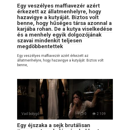
Egy veszélyes maffiavezér azért
érkezett az állatmenhelyre, hogy
hazavigye a kutyáját. Biztos volt
benne, hogy hűséges társa azonnal a
karjába rohan. De a kutya viselkedése
és a menhely egyik dolgozójának
szavai mindenkit teljesen
megdöbbentettek
Egy veszélyes maffiavezér azért érkezett az
állatmenhelyre, hogy hazavigye a kutyáját. Biztos volt
benne,
Vad bolygó
0
2 109
Egy éjszaka a sejk brutálisan