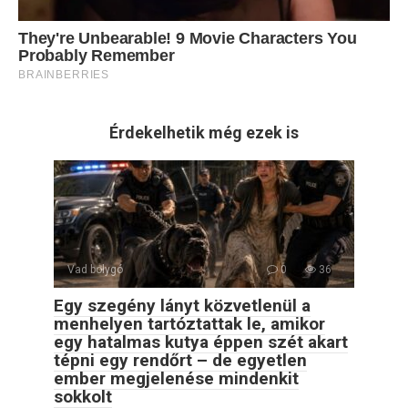
Érdekelhetik még ezek is
Vad bolygó
0
36
Egy szegény lányt közvetlenül a
menhelyen tartóztattak le, amikor
egy hatalmas kutya éppen szét akart
tépni egy rendőrt – de egyetlen
ember megjelenése mindenkit
sokkolt