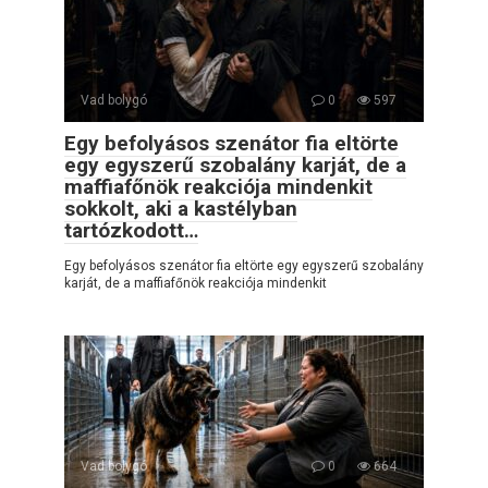
Vad bolygó
0
597
Egy befolyásos szenátor fia eltörte
egy egyszerű szobalány karját, de a
maffiafőnök reakciója mindenkit
sokkolt, aki a kastélyban
tartózkodott…
Egy befolyásos szenátor fia eltörte egy egyszerű szobalány
karját, de a maffiafőnök reakciója mindenkit
Vad bolygó
0
664