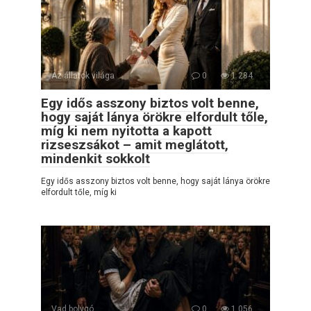
Az állatok világa
0
1 284
Egy idős asszony biztos volt benne,
hogy saját lánya örökre elfordult tőle,
míg ki nem nyitotta a kapott
rizseszsákot – amit meglátott,
mindenkit sokkolt
Egy idős asszony biztos volt benne, hogy saját lánya örökre
elfordult tőle, míg ki
Vad bolygó
0
1 056