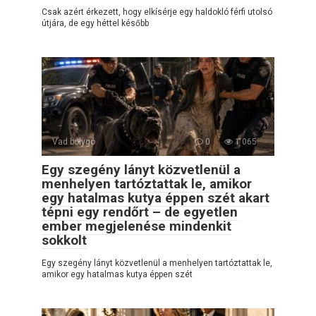
Csak azért érkezett, hogy elkísérje egy haldokló férfi utolsó
útjára, de egy héttel később
Vad bolygó
0
1 065
Egy szegény lányt közvetlenül a
menhelyen tartóztattak le, amikor
egy hatalmas kutya éppen szét akart
tépni egy rendőrt – de egyetlen
ember megjelenése mindenkit
sokkolt
Egy szegény lányt közvetlenül a menhelyen tartóztattak le,
amikor egy hatalmas kutya éppen szét