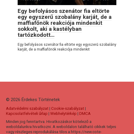
Egy befolyásos szenátor fia eltörte
egy egyszerű szobalány karját, de a
maffiafőnök reakciója mindenkit
sokkolt, aki a kastélyban
tartózkodott…
Egy befolyásos szenátor fia eltörte egy egyszerű szobalány
karját, de a maffiafőnök reakciója mindenkit
© 2026 Érdekes Тörténetek
Adatvédelmi szabályzat
|
Cookie-szabályzat
|
Kapcsolatfelvételi űrlap
|
Webhelytérkép
|
DMCA
Minden jog fenntartva. Hivatkozáskor kötelező a
weboldalunkra hivatkozni. A weboldalon található cikkek teljes
vagy részleges reprodukálása tilos a https://new.cote-