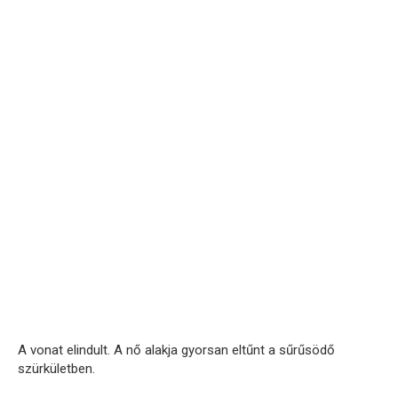
A vonat elindult. A nő alakja gyorsan eltűnt a sűrűsödő
szürkületben.