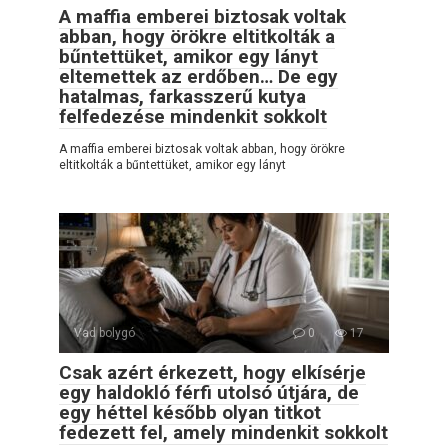
A maffia emberei biztosak voltak
abban, hogy örökre eltitkolták a
bűntettüket, amikor egy lányt
eltemettek az erdőben… De egy
hatalmas, farkasszerű kutya
felfedezése mindenkit sokkolt
A maffia emberei biztosak voltak abban, hogy örökre
eltitkolták a bűntettüket, amikor egy lányt
Vad bolygó
0
17
Csak azért érkezett, hogy elkísérje
egy haldokló férfi utolsó útjára, de
egy héttel később olyan titkot
fedezett fel, amely mindenkit sokkolt