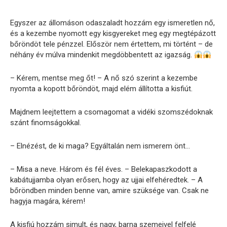
Egyszer az állomáson odaszaladt hozzám egy ismeretlen nő,
és a kezembe nyomott egy kisgyereket meg egy megtépázott
bőröndöt tele pénzzel. Először nem értettem, mi történt – de
néhány év múlva mindenkit megdöbbentett az igazság.
– Kérem, mentse meg őt! – A nő szó szerint a kezembe
nyomta a kopott bőröndöt, majd elém állította a kisfiút.
Majdnem leejtettem a csomagomat a vidéki szomszédoknak
szánt finomságokkal.
– Elnézést, de ki maga? Egyáltalán nem ismerem önt…
– Misa a neve. Három és fél éves. – Belekapaszkodott a
kabátujjamba olyan erősen, hogy az ujjai elfehéredtek. – A
bőröndben minden benne van, amire szüksége van. Csak ne
hagyja magára, kérem!
A kisfiú hozzám simult, és nagy, barna szemeivel felfelé