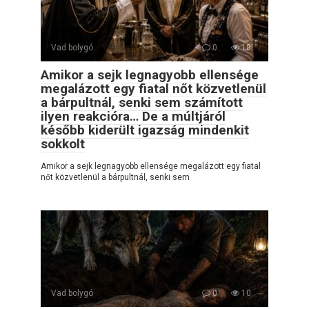
Vad bolygó
0
18
Amikor a sejk legnagyobb ellensége
megalázott egy fiatal nőt közvetlenül
a bárpultnál, senki sem számított
ilyen reakcióra… De a múltjáról
később kiderült igazság mindenkit
sokkolt
Amikor a sejk legnagyobb ellensége megalázott egy fiatal
nőt közvetlenül a bárpultnál, senki sem
Vad bolygó
0
10