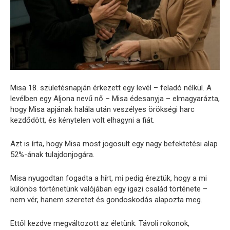
Misa 18. születésnapján érkezett egy levél – feladó nélkül. A
levélben egy Aljona nevű nő – Misa édesanyja – elmagyarázta,
hogy Misa apjának halála után veszélyes örökségi harc
kezdődött, és kénytelen volt elhagyni a fiát.
Azt is írta, hogy Misa most jogosult egy nagy befektetési alap
52%-ának tulajdonjogára.
Misa nyugodtan fogadta a hírt, mi pedig éreztük, hogy a mi
különös történetünk valójában egy igazi család története –
nem vér, hanem szeretet és gondoskodás alapozta meg.
Ettől kezdve megváltozott az életünk. Távoli rokonok,