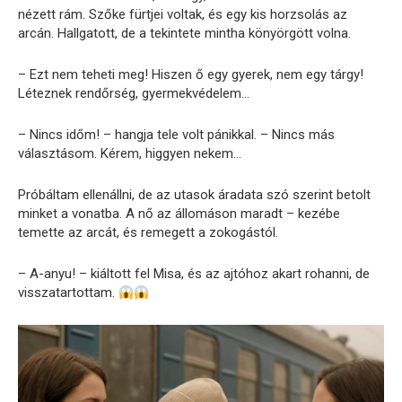
nézett rám. Szőke fürtjei voltak, és egy kis horzsolás az
arcán. Hallgatott, de a tekintete mintha könyörgött volna.
– Ezt nem teheti meg! Hiszen ő egy gyerek, nem egy tárgy!
Léteznek rendőrség, gyermekvédelem…
– Nincs időm! – hangja tele volt pánikkal. – Nincs más
választásom. Kérem, higgyen nekem…
Próbáltam ellenállni, de az utasok áradata szó szerint betolt
minket a vonatba. A nő az állomáson maradt – kezébe
temette az arcát, és remegett a zokogástól.
– A-anyu! – kiáltott fel Misa, és az ajtóhoz akart rohanni, de
visszatartottam.