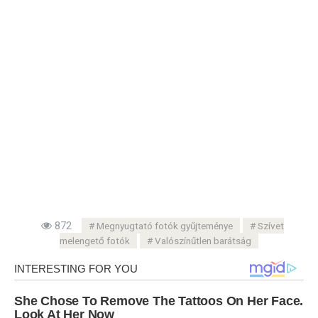
872
Megnyugtató fotók gyűjteménye
Szívet
melengető fotók
Valószínűtlen barátság