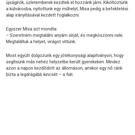
újságírók, üzletemberek kezdtek el hozzánk járni. Kiköltöztünk
a külvárosba, nyitottunk egy műhelyt, Misa pedig a befektetési
alap irányításával kezdett foglalkozni.
Egyszer Misa azt mondta:
– Szeretném megtalálni anyám sírját, és megköszönni neki.
Megtaláltuk a helyet, virágot vittünk.
Most együtt dolgozunk egy jótékonysági alapítványon, hogy
segítsünk más nehéz helyzetbe került gyerekeken. Mindez
azon a napon kezdődött az állomáson, amikor egy nő ránk
bízta a legdrágább kincsét – a fiát.