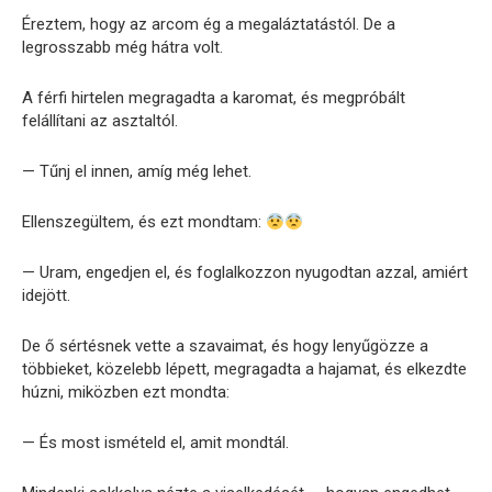
Éreztem, hogy az arcom ég a megaláztatástól. De a
legrosszabb még hátra volt.
A férfi hirtelen megragadta a karomat, és megpróbált
felállítani az asztaltól.
— Tűnj el innen, amíg még lehet.
Ellenszegültem, és ezt mondtam:
— Uram, engedjen el, és foglalkozzon nyugodtan azzal, amiért
idejött.
De ő sértésnek vette a szavaimat, és hogy lenyűgözze a
többieket, közelebb lépett, megragadta a hajamat, és elkezdte
húzni, miközben ezt mondta:
— És most ismételd el, amit mondtál.