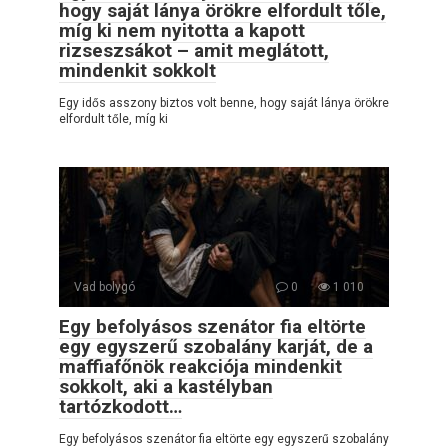
hogy saját lánya örökre elfordult tőle,
míg ki nem nyitotta a kapott
rizseszsákot – amit meglátott,
mindenkit sokkolt
Egy idős asszony biztos volt benne, hogy saját lánya örökre
elfordult tőle, míg ki
Vad bolygó
0
1 010
Egy befolyásos szenátor fia eltörte
egy egyszerű szobalány karját, de a
maffiafőnök reakciója mindenkit
sokkolt, aki a kastélyban
tartózkodott…
Egy befolyásos szenátor fia eltörte egy egyszerű szobalány