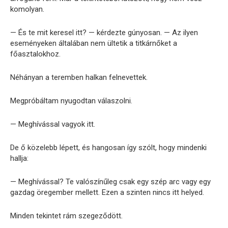
komolyan.
— És te mit keresel itt? — kérdezte gúnyosan. — Az ilyen
eseményeken általában nem ültetik a titkárnőket a
főasztalokhoz.
Néhányan a teremben halkan felnevettek.
Megpróbáltam nyugodtan válaszolni.
— Meghívással vagyok itt.
De ő közelebb lépett, és hangosan így szólt, hogy mindenki
hallja:
— Meghívással? Te valószínűleg csak egy szép arc vagy egy
gazdag öregember mellett. Ezen a szinten nincs itt helyed.
Minden tekintet rám szegeződött.