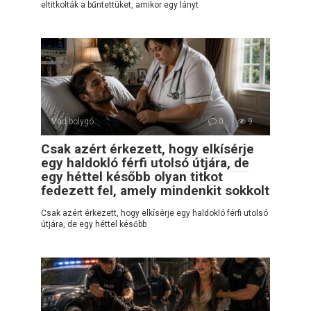
eltitkolták a bűntettüket, amikor egy lányt
Vad bolygó
0
9
Csak azért érkezett, hogy elkísérje
egy haldokló férfi utolsó útjára, de
egy héttel később olyan titkot
fedezett fel, amely mindenkit sokkolt
Csak azért érkezett, hogy elkísérje egy haldokló férfi utolsó
útjára, de egy héttel később