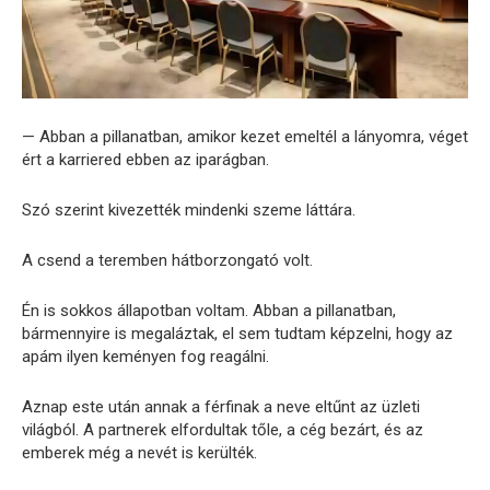
— Abban a pillanatban, amikor kezet emeltél a lányomra, véget
ért a karriered ebben az iparágban.
Szó szerint kivezették mindenki szeme láttára.
A csend a teremben hátborzongató volt.
Én is sokkos állapotban voltam. Abban a pillanatban,
bármennyire is megaláztak, el sem tudtam képzelni, hogy az
apám ilyen keményen fog reagálni.
Aznap este után annak a férfinak a neve eltűnt az üzleti
világból. A partnerek elfordultak tőle, a cég bezárt, és az
emberek még a nevét is kerülték.