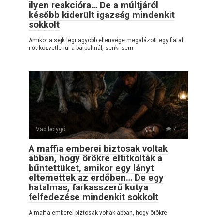
ilyen reakcióra… De a múltjáról
később kiderült igazság mindenkit
sokkolt
Amikor a sejk legnagyobb ellensége megalázott egy fiatal
nőt közvetlenül a bárpultnál, senki sem
Vad bolygó
0
7
A maffia emberei biztosak voltak
abban, hogy örökre eltitkolták a
bűntettüket, amikor egy lányt
eltemettek az erdőben… De egy
hatalmas, farkasszerű kutya
felfedezése mindenkit sokkolt
A maffia emberei biztosak voltak abban, hogy örökre