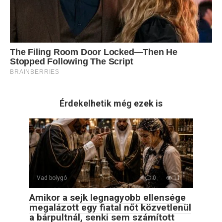
Érdekelhetik még ezek is
Vad bolygó
0
11
Amikor a sejk legnagyobb ellensége
megalázott egy fiatal nőt közvetlenül
a bárpultnál, senki sem számított