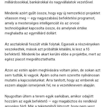
milliárdosokkal, bankárokkal és nagyvállalatok vezetőivel.
Mindenki azért gyűlt össze, hogy egy új nemzetközi projektet
vitasson meg — egy nagyszabású befektetési programot,
amely a mesterséges intelligenciát és az orvosi
technológiákat kapcsolta össze, és amelynek értéke
meghaladta az egymilliárd dollárt.
Az asztaloknál feszült viták folytak. Egyesek a részvényeken
veszekedtek, mások azt próbálták kitalálni, ki lesz a fő
befektető. Mindenki be akart kerülni ebbe a projektbe, mert az
egész piacot megváltoztathatta.
Azon az estén apám meghívására voltam jelen, de sokan azt
sem tudták, ki vagyok. Apám soha nem szerette nyilvánosan
mutatni a kapcsolatunkat. Arra tanított, hogy az emberek az
eszem alapján ismerjenek fel, ne a vezetéknevem alapján.
Nyugodtan ültem a terem egyik sarkában, amikor odajött
hozzám az egyik befektető — egy magabiztos és rendkívül
arrogáns férfi. Már a tekintetéből látszott, hogy nem vesz