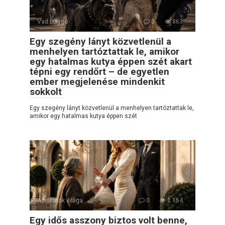
Vad bolygó
0
863
Egy szegény lányt közvetlenül a
menhelyen tartóztattak le, amikor
egy hatalmas kutya éppen szét akart
tépni egy rendőrt – de egyetlen
ember megjelenése mindenkit
sokkolt
Egy szegény lányt közvetlenül a menhelyen tartóztattak le,
amikor egy hatalmas kutya éppen szét
Az állatok világa
0
1 154
Egy idős asszony biztos volt benne,