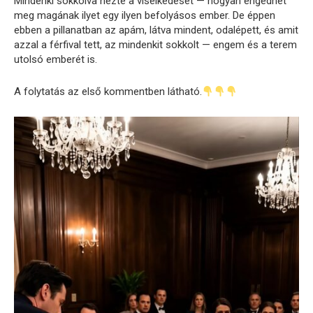
Mindenki sokkolva nézte a viselkedését — hogyan engedhet
meg magának ilyet egy ilyen befolyásos ember. De éppen
ebben a pillanatban az apám, látva mindent, odalépett, és amit
azzal a férfival tett, az mindenkit sokkolt — engem és a terem
utolsó emberét is.
A folytatás az első kommentben látható.