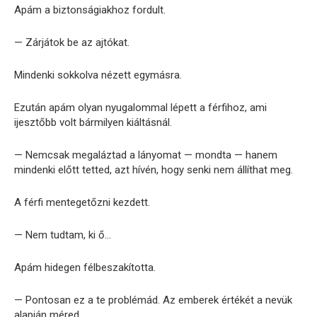
Apám a biztonságiakhoz fordult.
— Zárjátok be az ajtókat.
Mindenki sokkolva nézett egymásra.
Ezután apám olyan nyugalommal lépett a férfihoz, ami
ijesztőbb volt bármilyen kiáltásnál.
— Nemcsak megaláztad a lányomat — mondta — hanem
mindenki előtt tetted, azt hívén, hogy senki nem állíthat meg.
A férfi mentegetőzni kezdett.
— Nem tudtam, ki ő…
Apám hidegen félbeszakította.
— Pontosan ez a te problémád. Az emberek értékét a nevük
alapján méred.