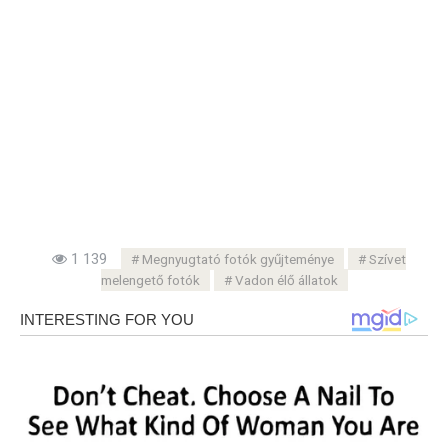
1 139
Megnyugtató fotók gyűjteménye
Szívet
melengető fotók
Vadon élő állatok