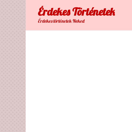
Skip
Érdekes Тörténetek
to
content
Érdekes történetek Neked