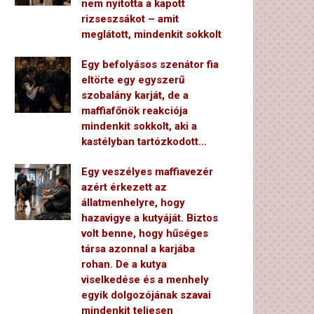
nem nyitotta a kapott
rizseszsákot – amit
meglátott, mindenkit sokkolt
Egy befolyásos szenátor fia
eltörte egy egyszerű
szobalány karját, de a
maffiafőnök reakciója
mindenkit sokkolt, aki a
kastélyban tartózkodott…
Egy veszélyes maffiavezér
azért érkezett az
állatmenhelyre, hogy
hazavigye a kutyáját. Biztos
volt benne, hogy hűséges
társa azonnal a karjába
rohan. De a kutya
viselkedése és a menhely
egyik dolgozójának szavai
mindenkit teljesen