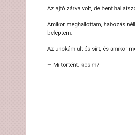
Az ajtó zárva volt, de bent hallats
Amikor meghallottam, habozás nélkü
beléptem.
Az unokám ült és sírt, és amikor m
— Mi történt, kicsim?