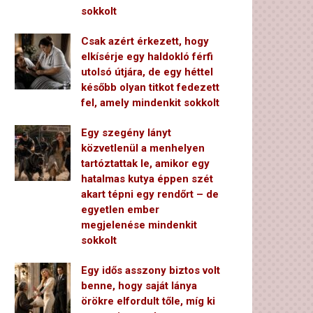
sokkolt
Csak azért érkezett, hogy
elkísérje egy haldokló férfi
utolsó útjára, de egy héttel
később olyan titkot fedezett
fel, amely mindenkit sokkolt
Egy szegény lányt
közvetlenül a menhelyen
tartóztattak le, amikor egy
hatalmas kutya éppen szét
akart tépni egy rendőrt – de
egyetlen ember
megjelenése mindenkit
sokkolt
Egy idős asszony biztos volt
benne, hogy saját lánya
örökre elfordult tőle, míg ki