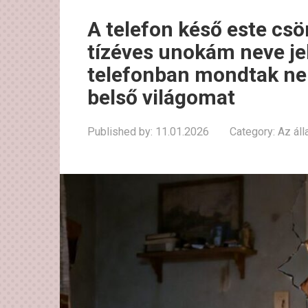
A telefon késő este csö
tízéves unokám neve je
telefonban mondtak nek
belső világomat
Published by:
11.01.2026
Category:
Az áll