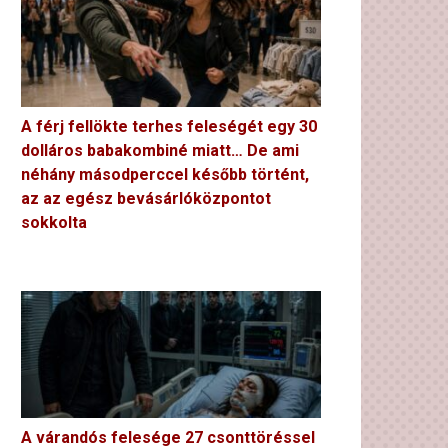
A férj fellökte terhes feleségét egy 30
dolláros babakombiné miatt… De ami
néhány másodperccel később történt,
az az egész bevásárlóközpontot
sokkolta
A várandós felesége 27 csonttöréssel