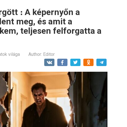
rgött ։ A képernyőn a
lent meg, és amit a
em, teljesen felforgatta a
atok világa
Author:
Editor