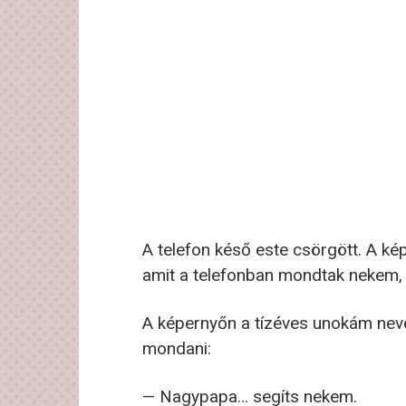
A telefon késő este csörgött. A ké
amit a telefonban mondtak nekem, t
A képernyőn a tízéves unokám neve
mondani:
— Nagypapa… segíts nekem.