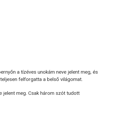
pernyőn a tízéves unokám neve jelent meg, és
eljesen felforgatta a belső világomat.
 jelent meg. Csak három szót tudott