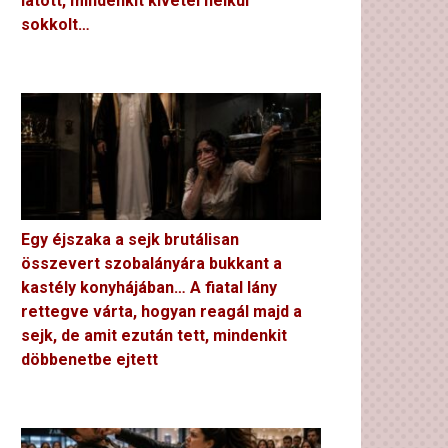
látott, mindenkit kivétel nélkül
sokkolt…
Egy éjszaka a sejk brutálisan
összevert szobalányára bukkant a
kastély konyhájában… A fiatal lány
rettegve várta, hogyan reagál majd a
sejk, de amit ezután tett, mindenkit
döbbenetbe ejtett