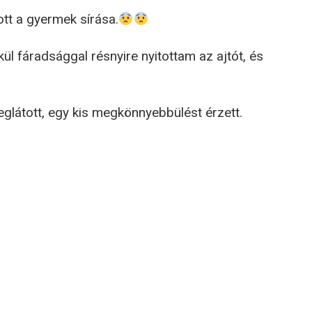
zott a gyermek sírása.
l fáradsággal résnyire nyitottam az ajtót, és
eglátott, egy kis megkönnyebbülést érzett.