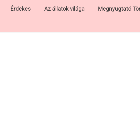
Érdekes
Az állatok világa
Megnyugtató Tö