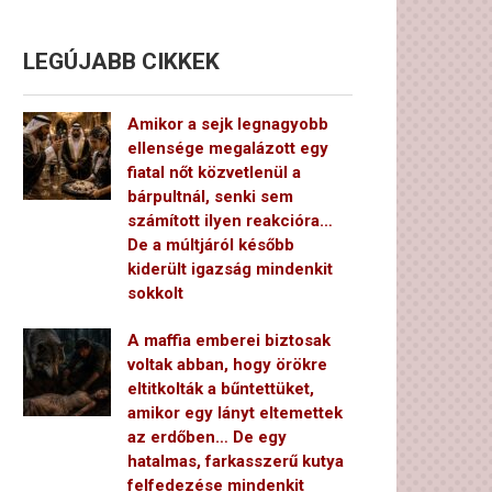
LEGÚJABB CIKKEK
Amikor a sejk legnagyobb
ellensége megalázott egy
fiatal nőt közvetlenül a
bárpultnál, senki sem
számított ilyen reakcióra…
De a múltjáról később
kiderült igazság mindenkit
sokkolt
A maffia emberei biztosak
voltak abban, hogy örökre
eltitkolták a bűntettüket,
amikor egy lányt eltemettek
az erdőben… De egy
hatalmas, farkasszerű kutya
felfedezése mindenkit