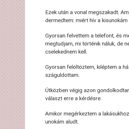
Ezek után a vonal megszakadt. Ami
dermedtem: miért hív a kisunokám i
Gyorsan felvettem a telefont, és m
megtudjam, mi történik náluk, de n
cselekednem kell.
Gyorsan felöltöztem, kiléptem a há
száguldottam.
Útközben végig azon gondolkodtam
választ erre a kérdésre.
Amikor megérkeztem a lakásukhoz,
unokám aludt.