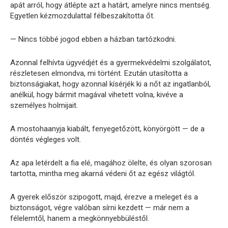
apát arról, hogy átlépte azt a határt, amelyre nincs mentség.
Egyetlen kézmozdulattal félbeszakította őt.
— Nincs többé jogod ebben a házban tartózkodni.
Azonnal felhívta ügyvédjét és a gyermekvédelmi szolgálatot,
részletesen elmondva, mi történt. Ezután utasította a
biztonságiakat, hogy azonnal kísérjék ki a nőt az ingatlanból,
anélkül, hogy bármit magával vihetett volna, kivéve a
személyes holmijait.
A mostohaanyja kiabált, fenyegetőzött, könyörgött — de a
döntés végleges volt.
Az apa letérdelt a fia elé, magához ölelte, és olyan szorosan
tartotta, mintha meg akarná védeni őt az egész világtól.
A gyerek először szipogott, majd, érezve a meleget és a
biztonságot, végre valóban sírni kezdett — már nem a
félelemtől, hanem a megkönnyebbüléstől.