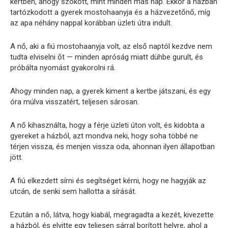
kertben, ahogy szokott, mint minden más nap. Ekkor a házban
tartózkodott a gyerek mostohaanyja és a házvezetőnő, míg
az apa néhány nappal korábban üzleti útra indult.
A nő, aki a fiú mostohaanyja volt, az első naptól kezdve nem
tudta elviselni őt — minden apróság miatt dühbe gurult, és
próbálta nyomást gyakorolni rá.
Ahogy minden nap, a gyerek kiment a kertbe játszani, és egy
óra múlva visszatért, teljesen sárosan.
A nő kihasználta, hogy a férje üzleti úton volt, és kidobta a
gyereket a házból, azt mondva neki, hogy soha többé ne
térjen vissza, és menjen vissza oda, ahonnan ilyen állapotban
jött.
A fiú elkezdett sírni és segítséget kérni, hogy ne hagyják az
utcán, de senki sem hallotta a sírását.
Ezután a nő, látva, hogy kiabál, megragadta a kezét, kivezette
a házból, és elvitte egy teljesen sárral borított helyre, ahol a