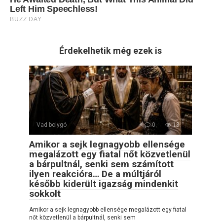
Érdekelhetik még ezek is
Vad bolygó
0
18
Amikor a sejk legnagyobb ellensége
megalázott egy fiatal nőt közvetlenül
a bárpultnál, senki sem számított
ilyen reakcióra… De a múltjáról
később kiderült igazság mindenkit
sokkolt
Amikor a sejk legnagyobb ellensége megalázott egy fiatal
nőt közvetlenül a bárpultnál, senki sem