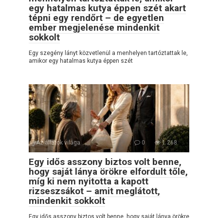
egy hatalmas kutya éppen szét akart
tépni egy rendőrt – de egyetlen
ember megjelenése mindenkit
sokkolt
Egy szegény lányt közvetlenül a menhelyen tartóztattak le,
amikor egy hatalmas kutya éppen szét
Az állatok világa
0
1 268
Egy idős asszony biztos volt benne,
hogy saját lánya örökre elfordult tőle,
míg ki nem nyitotta a kapott
rizseszsákot – amit meglátott,
mindenkit sokkolt
Egy idős asszony biztos volt benne, hogy saját lánya örökre