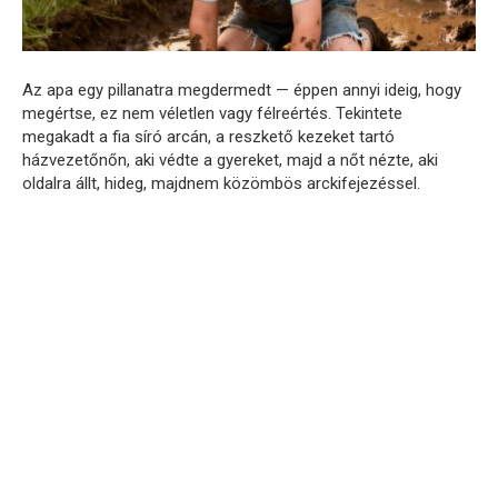
Az apa egy pillanatra megdermedt — éppen annyi ideig, hogy
megértse, ez nem véletlen vagy félreértés. Tekintete
megakadt a fia síró arcán, a reszkető kezeket tartó
házvezetőnőn, aki védte a gyereket, majd a nőt nézte, aki
oldalra állt, hideg, majdnem közömbös arckifejezéssel.