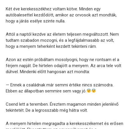
Két éve kerekesszékhez voltam kötve. Minden egy
autóbalesettel kezdődött, amikor az orvosok azt mondták,
hogy a járás esélye szinte nulla.
Attól a naptól kezdve az életem teljesen megváltozott. Nem
tudtam szabadon mozogni, és a legfájdalmasabb az volt,
hogy a menyem teherként kezdett tekinteni rám.
Azon az estén próbáltam mosolyogni, hogy ne rontsam el a
férjem napját. De hirtelen odajött a menyem. Az arca tele volt
dühvel. Mindenki előtt hangosan azt mondta:
— Ennek a családnak már semmi értéke nincs számodra.
Ebben az állapotban semmire sem vagy jó.
Csend lett a teremben. Éreztem magamon minden jelenlévő
tekintetét. De a legrosszabb még hátra volt.
A menyem hirtelen megragadta a kerekesszékemet és erősen