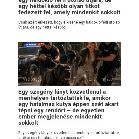
egy héttel később olyan titkot
fedezett fel, amely mindenkit sokkolt
Csak azért érkezett, hogy elkísérje egy haldokló férfi utolsó
útjára, de egy héttel később
Vad bolygó
0
953
Egy szegény lányt közvetlenül a
menhelyen tartóztattak le, amikor
egy hatalmas kutya éppen szét akart
tépni egy rendőrt – de egyetlen
ember megjelenése mindenkit
sokkolt
Egy szegény lányt közvetlenül a menhelyen tartóztattak le,
amikor egy hatalmas kutya éppen szét