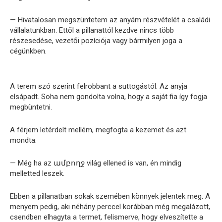
— Hivatalosan megszüntetem az anyám részvételét a családi
vállalatunkban. Ettől a pillanattól kezdve nincs több
részesedése, vezetői pozíciója vagy bármilyen joga a
cégünkben.
A terem szó szerint felrobbant a suttogástól. Az anyja
elsápadt. Soha nem gondolta volna, hogy a saját fia így fogja
megbüntetni.
A férjem letérdelt mellém, megfogta a kezemet és azt
mondta:
— Még ha az ամբողջ világ ellened is van, én mindig
melletted leszek.
Ebben a pillanatban sokak szemében könnyek jelentek meg. A
menyem pedig, aki néhány perccel korábban még megalázott,
csendben elhagyta a termet, felismerve, hogy elveszítette a