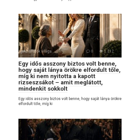
Az állatok világa
0
1 212
Egy idős asszony biztos volt benne,
hogy saját lánya örökre elfordult tőle,
míg ki nem nyitotta a kapott
rizseszsákot – amit meglátott,
mindenkit sokkolt
Egy idős asszony biztos volt benne, hogy saját lánya örökre
elfordult tőle, míg ki