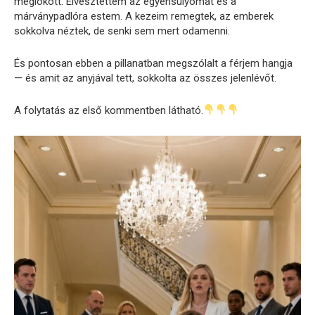
meglökött. Elvesztettem az egyensúlyomat és a
márványpadlóra estem. A kezeim remegtek, az emberek
sokkolva néztek, de senki sem mert odamenni.
És pontosan ebben a pillanatban megszólalt a férjem hangja
— és amit az anyjával tett, sokkolta az összes jelenlévőt.
A folytatás az első kommentben látható.