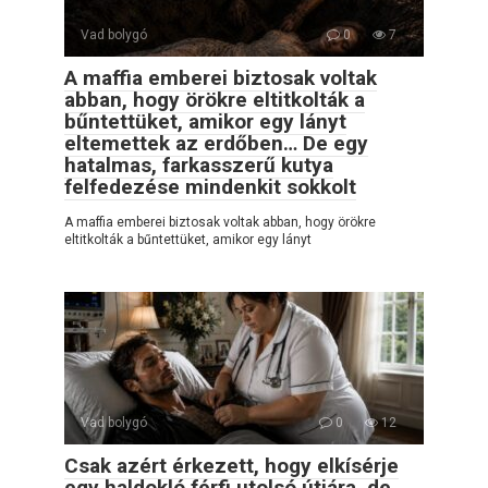
Vad bolygó
0
7
A maffia emberei biztosak voltak
abban, hogy örökre eltitkolták a
bűntettüket, amikor egy lányt
eltemettek az erdőben… De egy
hatalmas, farkasszerű kutya
felfedezése mindenkit sokkolt
A maffia emberei biztosak voltak abban, hogy örökre
eltitkolták a bűntettüket, amikor egy lányt
Vad bolygó
0
12
Csak azért érkezett, hogy elkísérje
egy haldokló férfi utolsó útjára, de