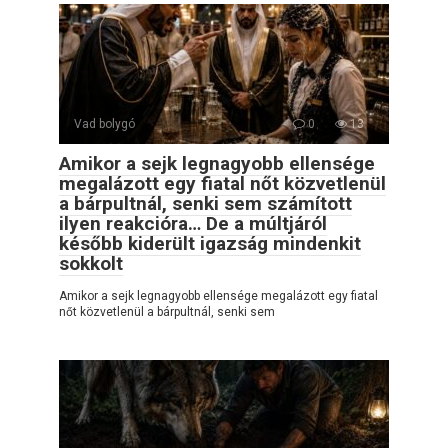
Vad bolygó
0
13
Amikor a sejk legnagyobb ellensége
megalázott egy fiatal nőt közvetlenül
a bárpultnál, senki sem számított
ilyen reakcióra… De a múltjáról
később kiderült igazság mindenkit
sokkolt
Amikor a sejk legnagyobb ellensége megalázott egy fiatal
nőt közvetlenül a bárpultnál, senki sem