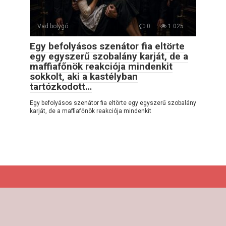
Vad bolygó
0
1 025
Egy befolyásos szenátor fia eltörte
egy egyszerű szobalány karját, de a
maffiafőnök reakciója mindenkit
sokkolt, aki a kastélyban
tartózkodott…
Egy befolyásos szenátor fia eltörte egy egyszerű szobalány
karját, de a maffiafőnök reakciója mindenkit
© 2026 Érdekes Тörténetek
Adatvédelmi szabályzat
|
Cookie-szabályzat
|
Kapcsolatfelvételi űrlap
|
Webhelytérkép
|
DMCA