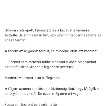
Gyorsan odalépett, felsegített, és a kabátját a vállamra
terítette. De amit ezután tett, szó szerint megdermesztette az
egész termet.
A férjem az anyjához fordult, és mindenki előtt ezt mondta:
— Ezentúl nem tartozol többé a családunkhoz. Megaláztad
azt a nőt, akit a világon a legjobban szeretek.
Mindenki visszatartotta a lélegzetét.
A férjem azonnal utasította a biztonságiakat, hogy kísérjék ki
az anyját a teremből. De ezzel még nem ért véget.
Fogta a mikrofont és bejelentette: