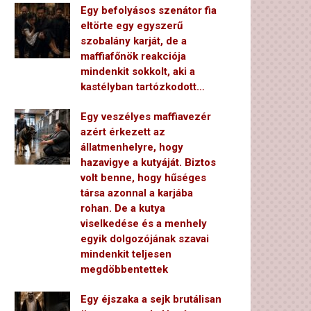
Egy befolyásos szenátor fia
eltörte egy egyszerű
szobalány karját, de a
maffiafőnök reakciója
mindenkit sokkolt, aki a
kastélyban tartózkodott…
Egy veszélyes maffiavezér
azért érkezett az
állatmenhelyre, hogy
hazavigye a kutyáját. Biztos
volt benne, hogy hűséges
társa azonnal a karjába
rohan. De a kutya
viselkedése és a menhely
egyik dolgozójának szavai
mindenkit teljesen
megdöbbentettek
Egy éjszaka a sejk brutálisan