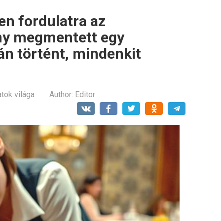
en fordulatra az
ny megmentett egy
tán történt, mindenkit
atok világa
Author:
Editor