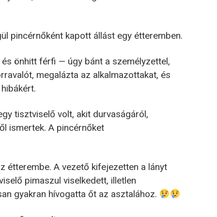
ül pincérnőként kapott állást egy étteremben.
és önhitt férfi — úgy bánt a személyzettel,
orravalót, megalázta az alkalmazottakat, és
hibákért.
y tisztviselő volt, akit durvaságáról,
ől ismertek. A pincérnőket
az étterembe. A vezető kifejezetten a lányt
viselő pimaszul viselkedett, illetlen
an gyakran hívogatta őt az asztalához.