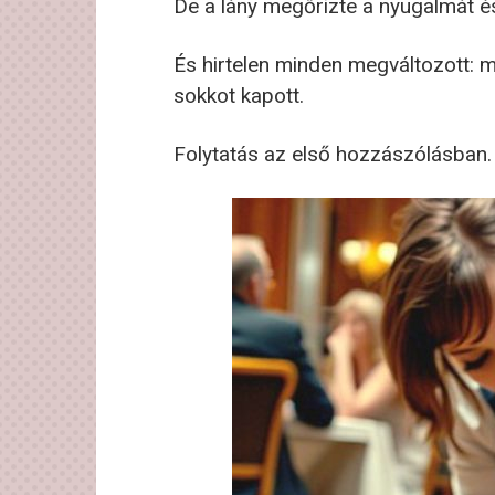
De a lány megőrizte a nyugalmát é
És hirtelen minden megváltozott: m
sokkot kapott.
Folytatás az első hozzászólásban