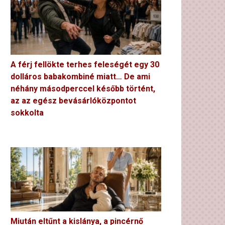
A férj fellökte terhes feleségét egy 30
dolláros babakombiné miatt… De ami
néhány másodperccel később történt,
az az egész bevásárlóközpontot
sokkolta
Miután eltűnt a kislánya, a pincérnő