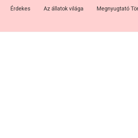
Érdekes
Az állatok világa
Megnyugtató Tö