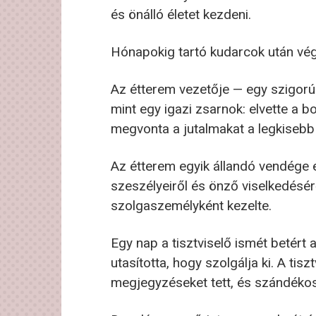
és önálló életet kezdeni.
Hónapokig tartó kudarcok után vég
Az étterem vezetője — egy szigorú 
mint egy igazi zsarnok: elvette a b
megvonta a jutalmakat a legkisebb 
Az étterem egyik állandó vendége eg
szeszélyeiről és önző viselkedésér
szolgaszemélyként kezelte.
Egy nap a tisztviselő ismét betért 
utasította, hogy szolgálja ki. A tiszt
megjegyzéseket tett, és szándékos