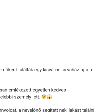
semőként találták egy kisvárosi árvaház ajtaja
ásan emlékezett egyetlen kedves
elebbi személy lett.
nyolcat, a nevelőnő segített neki lakást találni