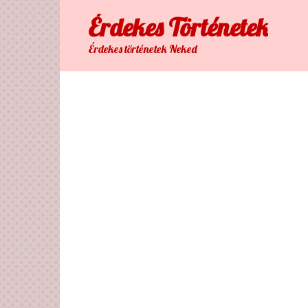
Skip
Érdekes Тörténetek
to
content
Érdekes történetek Neked