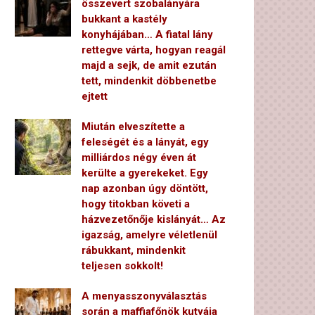
összevert szobalányára
bukkant a kastély
konyhájában… A fiatal lány
rettegve várta, hogyan reagál
majd a sejk, de amit ezután
tett, mindenkit döbbenetbe
ejtett
Miután elveszítette a
feleségét és a lányát, egy
milliárdos négy éven át
kerülte a gyerekeket. Egy
nap azonban úgy döntött,
hogy titokban követi a
házvezetőnője kislányát… Az
igazság, amelyre véletlenül
rábukkant, mindenkit
teljesen sokkolt!
A menyasszonyválasztás
során a maffiafőnök kutyája