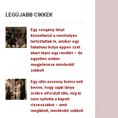
LEGÚJABB CIKKEK
Egy szegény lányt
közvetlenül a menhelyen
tartóztattak le, amikor egy
hatalmas kutya éppen szét
akart tépni egy rendőrt – de
egyetlen ember
megjelenése mindenkit
sokkolt
Egy idős asszony biztos volt
benne, hogy saját lánya
örökre elfordult tőle, míg ki
nem nyitotta a kapott
rizseszsákot – amit
meglátott, mindenkit sokkolt