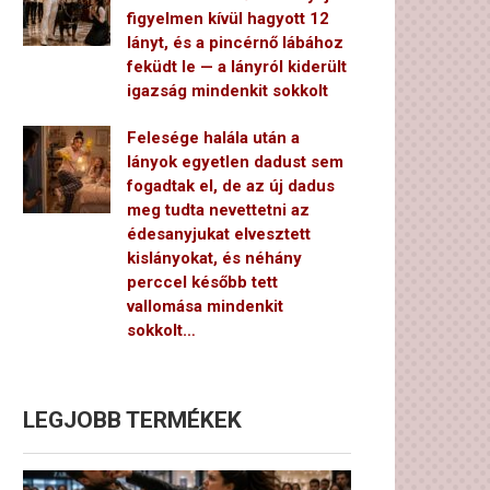
figyelmen kívül hagyott 12
lányt, és a pincérnő lábához
feküdt le — a lányról kiderült
igazság mindenkit sokkolt
Felesége halála után a
lányok egyetlen dadust sem
fogadtak el, de az új dadus
meg tudta nevettetni az
édesanyjukat elvesztett
kislányokat, és néhány
perccel később tett
vallomása mindenkit
sokkolt…
LEGJOBB TERMÉKEK