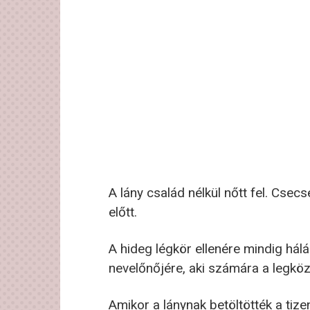
A lány család nélkül nőtt fel. Csec
előtt.
A hideg légkör ellenére mindig hál
nevelőnőjére, aki számára a legköz
Amikor a lánynak betöltötték a tizen