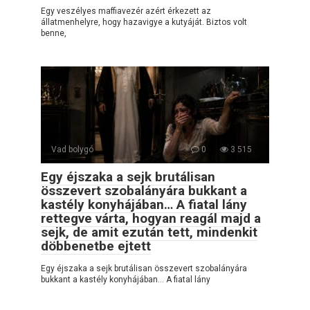
Egy veszélyes maffiavezér azért érkezett az
állatmenhelyre, hogy hazavigye a kutyáját. Biztos volt
benne,
Vad bolygó
0
3 515
Egy éjszaka a sejk brutálisan
összevert szobalányára bukkant a
kastély konyhájában… A fiatal lány
rettegve várta, hogyan reagál majd a
sejk, de amit ezután tett, mindenkit
döbbenetbe ejtett
Egy éjszaka a sejk brutálisan összevert szobalányára
bukkant a kastély konyhájában… A fiatal lány