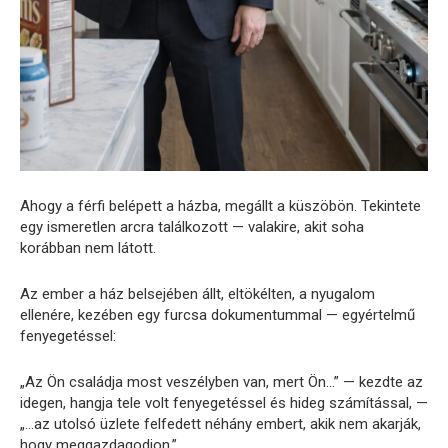
Ahogy a férfi belépett a házba, megállt a küszöbön. Tekintete
egy ismeretlen arcra találkozott — valakire, akit soha
korábban nem látott.
Az ember a ház belsejében állt, eltökélten, a nyugalom
ellenére, kezében egy furcsa dokumentummal — egyértelmű
fenyegetéssel:
„Az Ön családja most veszélyben van, mert Ön…” — kezdte az
idegen, hangja tele volt fenyegetéssel és hideg számítással, —
„…az utolsó üzlete felfedett néhány embert, akik nem akarják,
hogy meggazdagodjon.”