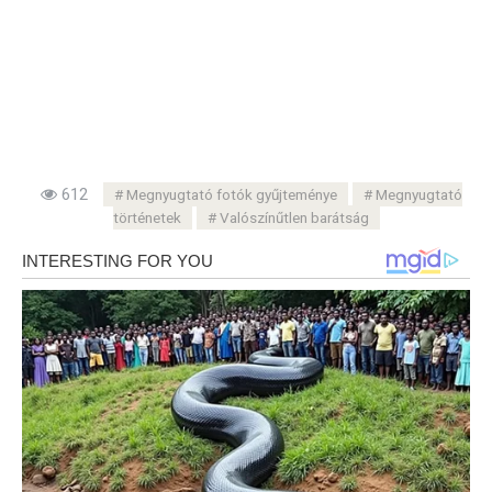
612
Megnyugtató fotók gyűjteménye
Megnyugtató
történetek
Valószínűtlen barátság