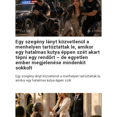
Vad bolygó
0
47
Egy szegény lányt közvetlenül a
menhelyen tartóztattak le, amikor
egy hatalmas kutya éppen szét akart
tépni egy rendőrt – de egyetlen
ember megjelenése mindenkit
sokkolt
Egy szegény lányt közvetlenül a menhelyen tartóztattak le,
amikor egy hatalmas kutya éppen szét