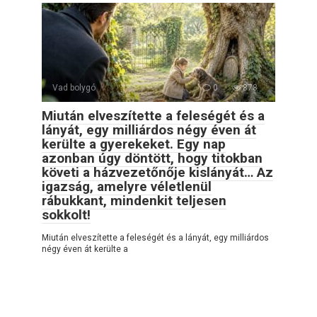
Vad bolygó
0
878
Miután elveszítette a feleségét és a
lányát, egy milliárdos négy éven át
kerülte a gyerekeket. Egy nap
azonban úgy döntött, hogy titokban
követi a házvezetőnője kislányát… Az
igazság, amelyre véletlenül
rábukkant, mindenkit teljesen
sokkolt!
Miután elveszítette a feleségét és a lányát, egy milliárdos
négy éven át kerülte a