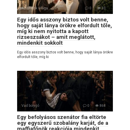
Az állatok világa
0
33
Egy idős asszony biztos volt benne,
hogy saját lánya örökre elfordult tőle,
míg ki nem nyitotta a kapott
rizseszsákot – amit meglátott,
mindenkit sokkolt
Egy idős asszony biztos volt benne, hogy saját lánya örökre
elfordult tőle, míg ki
Vad bolygó
0
868
Egy befolyásos szenátor fia eltörte
egy egyszerű szobalány karját, de a
maffiafőnök reakciója mindenkit