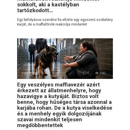
sokkolt, aki a kastélyban
tartózkodott…
Egy befolyásos szenátor fia eltörte egy egyszerű szobalány
karját, de a maffiafőnök reakciója mindenkit
Vad bolygó
0
740
Egy veszélyes maffiavezér azért
érkezett az állatmenhelyre, hogy
hazavigye a kutyáját. Biztos volt
benne, hogy hűséges társa azonnal a
karjába rohan. De a kutya viselkedése
és a menhely egyik dolgozójának
szavai mindenkit teljesen
megdöbbentettek