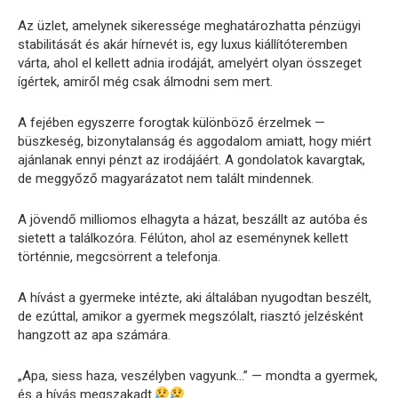
Az üzlet, amelynek sikeressége meghatározhatta pénzügyi
stabilitását és akár hírnevét is, egy luxus kiállítóteremben
várta, ahol el kellett adnia irodáját, amelyért olyan összeget
ígértek, amiről még csak álmodni sem mert.
A fejében egyszerre forogtak különböző érzelmek —
büszkeség, bizonytalanság és aggodalom amiatt, hogy miért
ajánlanak ennyi pénzt az irodájáért. A gondolatok kavargtak,
de meggyőző magyarázatot nem talált mindennek.
A jövendő milliomos elhagyta a házat, beszállt az autóba és
sietett a találkozóra. Félúton, ahol az eseménynek kellett
történnie, megcsörrent a telefonja.
A hívást a gyermeke intézte, aki általában nyugodtan beszélt,
de ezúttal, amikor a gyermek megszólalt, riasztó jelzésként
hangzott az apa számára.
„Apa, siess haza, veszélyben vagyunk…” — mondta a gyermek,
és a hívás megszakadt.