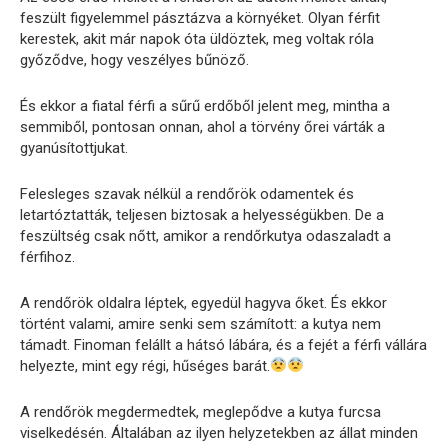
feszült figyelemmel pásztázva a környéket. Olyan férfit
kerestek, akit már napok óta üldöztek, meg voltak róla
győződve, hogy veszélyes bűnöző.
És ekkor a fiatal férfi a sűrű erdőből jelent meg, mintha a
semmiből, pontosan onnan, ahol a törvény őrei várták a
gyanúsítottjukat.
Felesleges szavak nélkül a rendőrök odamentek és
letartóztatták, teljesen biztosak a helyességükben. De a
feszültség csak nőtt, amikor a rendőrkutya odaszaladt a
férfihoz.
A rendőrök oldalra léptek, egyedül hagyva őket. És ekkor
történt valami, amire senki sem számított: a kutya nem
támadt. Finoman felállt a hátsó lábára, és a fejét a férfi vállára
helyezte, mint egy régi, hűséges barát.
A rendőrök megdermedtek, meglepődve a kutya furcsa
viselkedésén. Általában az ilyen helyzetekben az állat minden