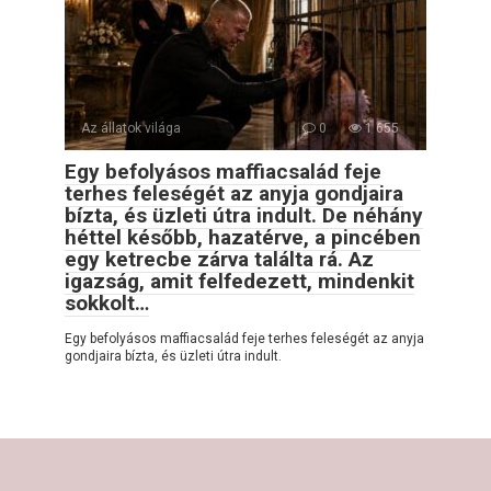
Az állatok világa
0
1 655
Egy befolyásos maffiacsalád feje
terhes feleségét az anyja gondjaira
bízta, és üzleti útra indult. De néhány
héttel később, hazatérve, a pincében
egy ketrecbe zárva találta rá. Az
igazság, amit felfedezett, mindenkit
sokkolt…
Egy befolyásos maffiacsalád feje terhes feleségét az anyja
gondjaira bízta, és üzleti útra indult.