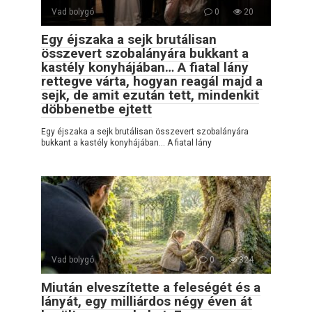
Vad bolygó
0
20
Egy éjszaka a sejk brutálisan
összevert szobalányára bukkant a
kastély konyhájában… A fiatal lány
rettegve várta, hogyan reagál majd a
sejk, de amit ezután tett, mindenkit
döbbenetbe ejtett
Egy éjszaka a sejk brutálisan összevert szobalányára
bukkant a kastély konyhájában… A fiatal lány
Vad bolygó
0
324
Miután elveszítette a feleségét és a
lányát, egy milliárdos négy éven át