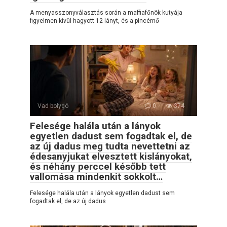
A menyasszonyválasztás során a maffiafőnök kutyája
figyelmen kívül hagyott 12 lányt, és a pincérnő
Vad bolygó
0
374
Felesége halála után a lányok
egyetlen dadust sem fogadtak el, de
az új dadus meg tudta nevettetni az
édesanyjukat elvesztett kislányokat,
és néhány perccel később tett
vallomása mindenkit sokkolt…
Felesége halála után a lányok egyetlen dadust sem
fogadtak el, de az új dadus