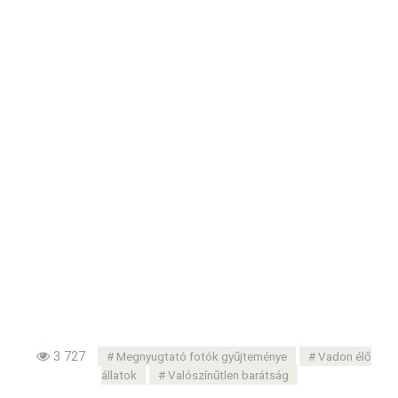
3 727
Megnyugtató fotók gyűjteménye
Vadon élő
állatok
Valószínűtlen barátság