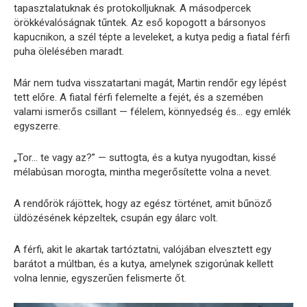
tapasztalatuknak és protokolljuknak. A másodpercek
örökkévalóságnak tűntek. Az eső kopogott a bársonyos
kapucnikon, a szél tépte a leveleket, a kutya pedig a fiatal férfi
puha ölelésében maradt.
Már nem tudva visszatartani magát, Martin rendőr egy lépést
tett előre. A fiatal férfi felemelte a fejét, és a szemében
valami ismerős csillant — félelem, könnyedség és… egy emlék
egyszerre.
„Tor… te vagy az?” — suttogta, és a kutya nyugodtan, kissé
mélabúsan morogta, mintha megerősítette volna a nevet.
A rendőrök rájöttek, hogy az egész történet, amit bűnöző
üldözésének képzeltek, csupán egy álarc volt.
A férfi, akit le akartak tartóztatni, valójában elvesztett egy
barátot a múltban, és a kutya, amelynek szigorúnak kellett
volna lennie, egyszerűen felismerte őt.