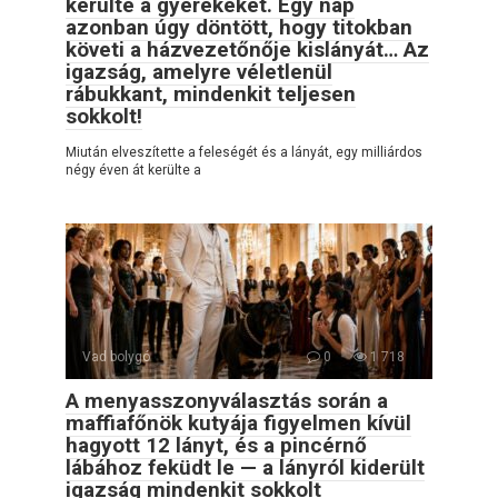
kerülte a gyerekeket. Egy nap
azonban úgy döntött, hogy titokban
követi a házvezetőnője kislányát… Az
igazság, amelyre véletlenül
rábukkant, mindenkit teljesen
sokkolt!
Miután elveszítette a feleségét és a lányát, egy milliárdos
négy éven át kerülte a
Vad bolygó
0
1 718
A menyasszonyválasztás során a
maffiafőnök kutyája figyelmen kívül
hagyott 12 lányt, és a pincérnő
lábához feküdt le — a lányról kiderült
igazság mindenkit sokkolt