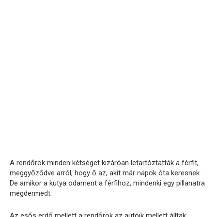
A rendőrök minden kétséget kizáróan letartóztatták a férfit,
meggyőződve arról, hogy ő az, akit már napok óta keresnek.
De amikor a kutya odament a férfihoz, mindenki egy pillanatra
megdermedt.
Az esős erdő mellett a rendőrök az autóik mellett álltak,