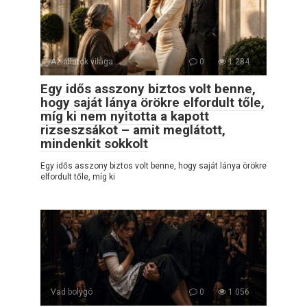
Az állatok világa
0
1 284
Egy idős asszony biztos volt benne,
hogy saját lánya örökre elfordult tőle,
míg ki nem nyitotta a kapott
rizseszsákot – amit meglátott,
mindenkit sokkolt
Egy idős asszony biztos volt benne, hogy saját lánya örökre
elfordult tőle, míg ki
Vad bolygó
0
1 056