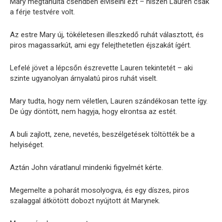
Mary megtanulta csendben elviselni ezt – hiszen Lauren csak
a férje testvére volt.
Az estre Mary új, tökéletesen illeszkedő ruhát választott, és
piros magassarkút, ami egy felejthetetlen éjszakát ígért.
Lefelé jövet a lépcsőn észrevette Lauren tekintetét – aki
szinte ugyanolyan árnyalatú piros ruhát viselt.
Mary tudta, hogy nem véletlen, Lauren szándékosan tette így.
De úgy döntött, nem hagyja, hogy elrontsa az estét.
A buli zajlott, zene, nevetés, beszélgetések töltötték be a
helyiséget.
Aztán John váratlanul mindenki figyelmét kérte.
Megemelte a poharát mosolyogva, és egy díszes, piros
szalaggal átkötött dobozt nyújtott át Marynek.