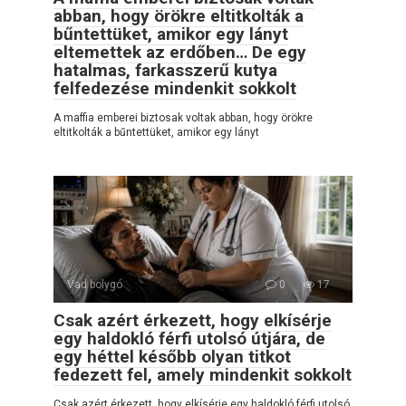
abban, hogy örökre eltitkolták a
bűntettüket, amikor egy lányt
eltemettek az erdőben… De egy
hatalmas, farkasszerű kutya
felfedezése mindenkit sokkolt
A maffia emberei biztosak voltak abban, hogy örökre
eltitkolták a bűntettüket, amikor egy lányt
Vad bolygó
0
17
Csak azért érkezett, hogy elkísérje
egy haldokló férfi utolsó útjára, de
egy héttel később olyan titkot
fedezett fel, amely mindenkit sokkolt
Csak azért érkezett, hogy elkísérje egy haldokló férfi utolsó