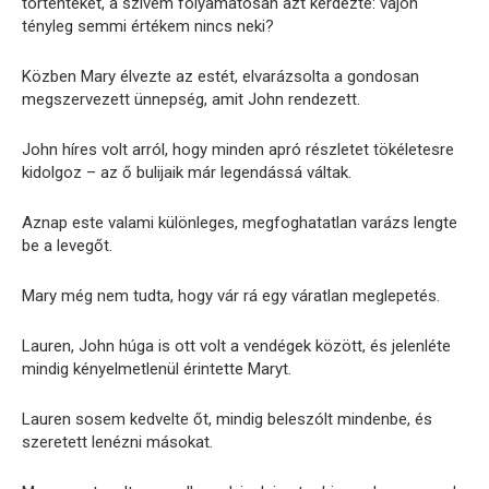
történteket, a szívem folyamatosan azt kérdezte: vajon
tényleg semmi értékem nincs neki?
Közben Mary élvezte az estét, elvarázsolta a gondosan
megszervezett ünnepség, amit John rendezett.
John híres volt arról, hogy minden apró részletet tökéletesre
kidolgoz – az ő bulijaik már legendássá váltak.
Aznap este valami különleges, megfoghatatlan varázs lengte
be a levegőt.
Mary még nem tudta, hogy vár rá egy váratlan meglepetés.
Lauren, John húga is ott volt a vendégek között, és jelenléte
mindig kényelmetlenül érintette Maryt.
Lauren sosem kedvelte őt, mindig beleszólt mindenbe, és
szeretett lenézni másokat.