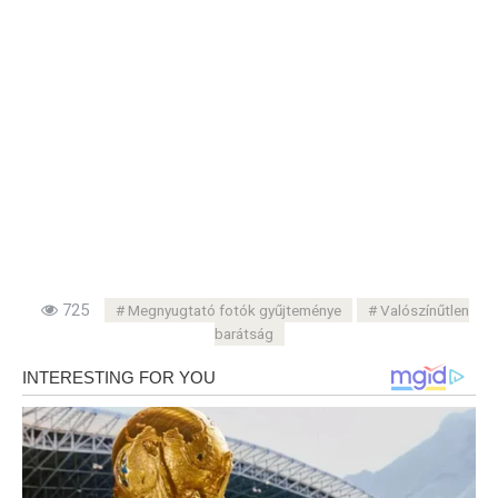
725
Megnyugtató fotók gyűjteménye
Valószínűtlen
barátság