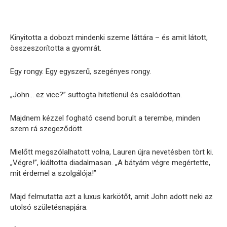
Kinyitotta a dobozt mindenki szeme láttára – és amit látott,
összeszorította a gyomrát.
Egy rongy. Egy egyszerű, szegényes rongy.
„John… ez vicc?” suttogta hitetlenül és csalódottan.
Majdnem kézzel fogható csend borult a terembe, minden
szem rá szegeződött.
Mielőtt megszólalhatott volna, Lauren újra nevetésben tört ki.
„Végre!”, kiáltotta diadalmasan. „A bátyám végre megértette,
mit érdemel a szolgálója!”
Majd felmutatta azt a luxus karkötőt, amit John adott neki az
utolsó születésnapjára.