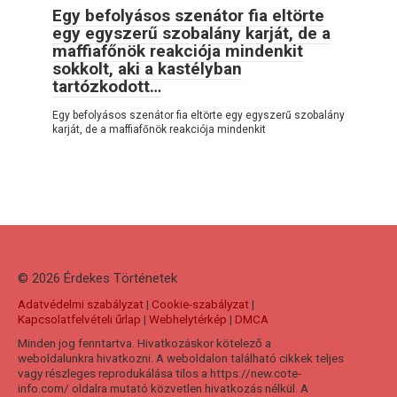
Egy befolyásos szenátor fia eltörte
egy egyszerű szobalány karját, de a
maffiafőnök reakciója mindenkit
sokkolt, aki a kastélyban
tartózkodott…
Egy befolyásos szenátor fia eltörte egy egyszerű szobalány
karját, de a maffiafőnök reakciója mindenkit
© 2026 Érdekes Тörténetek
Adatvédelmi szabályzat
|
Cookie-szabályzat
|
Kapcsolatfelvételi űrlap
|
Webhelytérkép
|
DMCA
Minden jog fenntartva. Hivatkozáskor kötelező a
weboldalunkra hivatkozni. A weboldalon található cikkek teljes
vagy részleges reprodukálása tilos a https://new.cote-
info.com/ oldalra mutató közvetlen hivatkozás nélkül. A