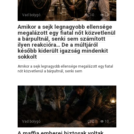
Vad bolygó
0
18
Amikor a sejk legnagyobb ellensége
megalázott egy fiatal nőt közvetlenül
a bárpultnál, senki sem számított
ilyen reakcióra… De a múltjáról
később kiderült igazság mindenkit
sokkolt
Amikor a sejk legnagyobb ellensége megalázott egy fiatal
nőt közvetlenül a bárpultnál, senki sem
Vad bolygó
0
10
A maffia emberei biztosak voltak