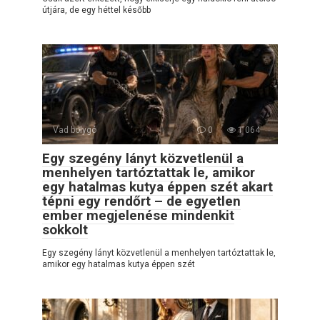
útjára, de egy héttel később
Vad bolygó
0
1 064
Egy szegény lányt közvetlenül a
menhelyen tartóztattak le, amikor
egy hatalmas kutya éppen szét akart
tépni egy rendőrt – de egyetlen
ember megjelenése mindenkit
sokkolt
Egy szegény lányt közvetlenül a menhelyen tartóztattak le,
amikor egy hatalmas kutya éppen szét