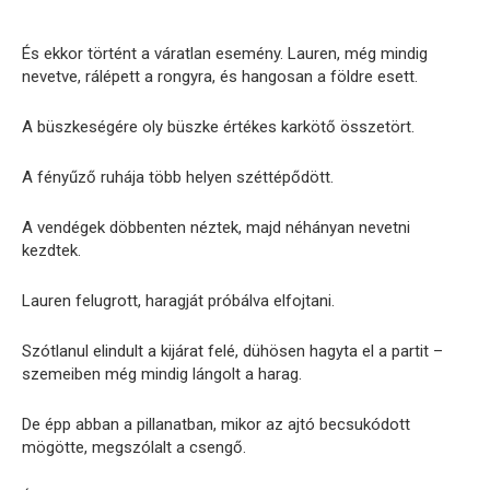
És ekkor történt a váratlan esemény. Lauren, még mindig
nevetve, rálépett a rongyra, és hangosan a földre esett.
A büszkeségére oly büszke értékes karkötő összetört.
A fényűző ruhája több helyen széttépődött.
A vendégek döbbenten néztek, majd néhányan nevetni
kezdtek.
Lauren felugrott, haragját próbálva elfojtani.
Szótlanul elindult a kijárat felé, dühösen hagyta el a partit –
szemeiben még mindig lángolt a harag.
De épp abban a pillanatban, mikor az ajtó becsukódott
mögötte, megszólalt a csengő.