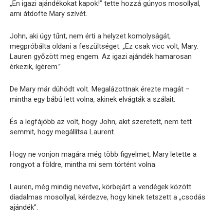
„Én igazi ajándékokat kapok!” tette hozzá gúnyos mosollyal,
ami átdöfte Mary szívét.
John, aki úgy tűnt, nem érti a helyzet komolyságát,
megpróbálta oldani a feszültséget: „Ez csak vicc volt, Mary.
Lauren győzött meg engem. Az igazi ajándék hamarosan
érkezik, ígérem.”
De Mary már dühödt volt. Megalázottnak érezte magát –
mintha egy bábú lett volna, akinek elvágták a szálait.
És a legfájóbb az volt, hogy John, akit szeretett, nem tett
semmit, hogy megállítsa Laurent.
Hogy ne vonjon magára még több figyelmet, Mary letette a
rongyot a földre, mintha mi sem történt volna.
Lauren, még mindig nevetve, körbejárt a vendégek között
diadalmas mosollyal, kérdezve, hogy kinek tetszett a „csodás
ajándék”.