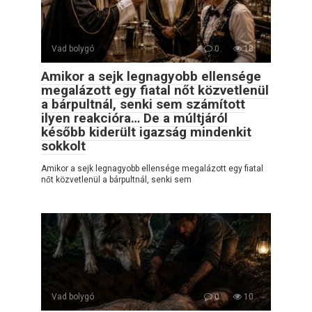
Vad bolygó
0
18
Amikor a sejk legnagyobb ellensége
megalázott egy fiatal nőt közvetlenül
a bárpultnál, senki sem számított
ilyen reakcióra… De a múltjáról
később kiderült igazság mindenkit
sokkolt
Amikor a sejk legnagyobb ellensége megalázott egy fiatal
nőt közvetlenül a bárpultnál, senki sem
Vad bolygó
0
10