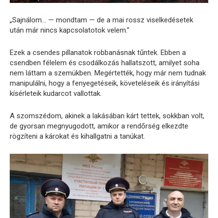
„Sajnálom… — mondtam — de a mai rossz viselkedésetek
után már nincs kapcsolatotok velem.”
Ezek a csendes pillanatok robbanásnak tűntek. Ebben a
csendben félelem és csodálkozás hallatszott, amilyet soha
nem láttam a szemükben. Megértették, hogy már nem tudnak
manipulálni, hogy a fenyegetéseik, követeléseik és irányítási
kísérleteik kudarcot vallottak.
A szomszédom, akinek a lakásában kárt tettek, sokkban volt,
de gyorsan megnyugodott, amikor a rendőrség elkezdte
rögzíteni a károkat és kihallgatni a tanúkat.