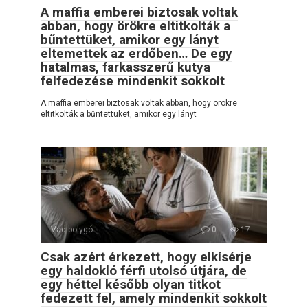
A maffia emberei biztosak voltak
abban, hogy örökre eltitkolták a
bűntettüket, amikor egy lányt
eltemettek az erdőben… De egy
hatalmas, farkasszerű kutya
felfedezése mindenkit sokkolt
A maffia emberei biztosak voltak abban, hogy örökre
eltitkolták a bűntettüket, amikor egy lányt
Vad bolygó
0
17
Csak azért érkezett, hogy elkísérje
egy haldokló férfi utolsó útjára, de
egy héttel később olyan titkot
fedezett fel, amely mindenkit sokkolt