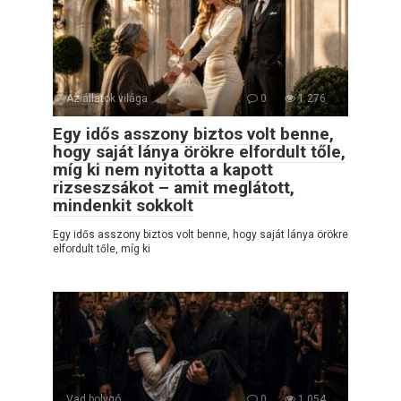
Az állatok világa
0
1 276
Egy idős asszony biztos volt benne,
hogy saját lánya örökre elfordult tőle,
míg ki nem nyitotta a kapott
rizseszsákot – amit meglátott,
mindenkit sokkolt
Egy idős asszony biztos volt benne, hogy saját lánya örökre
elfordult tőle, míg ki
Vad bolygó
0
1 054