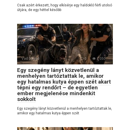
Csak azért érkezett, hogy elkísérje egy haldokló férfi utolsó
útjára, de egy héttel később
Vad bolygó
0
1 050
Egy szegény lányt közvetlenül a
menhelyen tartóztattak le, amikor
egy hatalmas kutya éppen szét akart
tépni egy rendőrt – de egyetlen
ember megjelenése mindenkit
sokkolt
Egy szegény lányt közvetlenül a menhelyen tartóztattak le,
amikor egy hatalmas kutya éppen szét