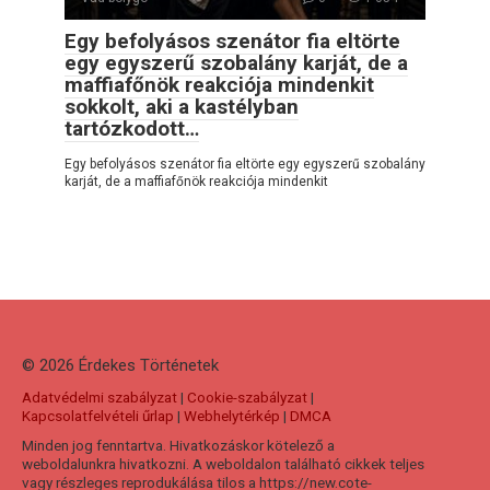
Egy befolyásos szenátor fia eltörte
egy egyszerű szobalány karját, de a
maffiafőnök reakciója mindenkit
sokkolt, aki a kastélyban
tartózkodott…
Egy befolyásos szenátor fia eltörte egy egyszerű szobalány
karját, de a maffiafőnök reakciója mindenkit
© 2026 Érdekes Тörténetek
Adatvédelmi szabályzat
|
Cookie-szabályzat
|
Kapcsolatfelvételi űrlap
|
Webhelytérkép
|
DMCA
Minden jog fenntartva. Hivatkozáskor kötelező a
weboldalunkra hivatkozni. A weboldalon található cikkek teljes
vagy részleges reprodukálása tilos a https://new.cote-