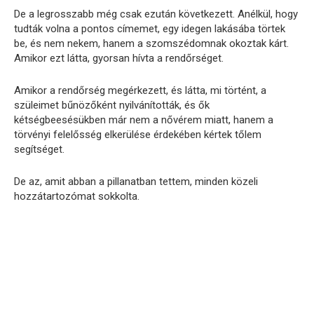
De a legrosszabb még csak ezután következett. Anélkül, hogy
tudták volna a pontos címemet, egy idegen lakásába törtek
be, és nem nekem, hanem a szomszédomnak okoztak kárt.
Amikor ezt látta, gyorsan hívta a rendőrséget.
Amikor a rendőrség megérkezett, és látta, mi történt, a
szüleimet bűnözőként nyilvánították, és ők
kétségbeesésükben már nem a nővérem miatt, hanem a
törvényi felelősség elkerülése érdekében kértek tőlem
segítséget.
De az, amit abban a pillanatban tettem, minden közeli
hozzátartozómat sokkolta.