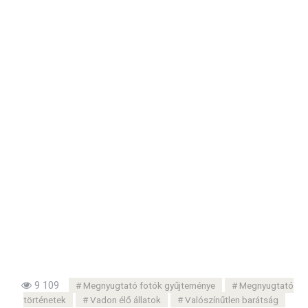
9 109
Megnyugtató fotók gyűjteménye
Megnyugtató
történetek
Vadon élő állatok
Valószínűtlen barátság