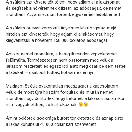
A szüleim azt követelték tőlem, hogy adjam el a lakásomat,
és segítsek a nővéremnek kifizetni az adósságait, de nemet
mondtam. Az, ami ezután történt, egyszerűen ledöbbentett.
A szüleim öt éven keresztül figyelmen kívül hagytak, majd
hirtelen azt követelték, hogy adjam el a lakásomat, hogy
kiegyenlítsük a nővérem 150 000 dolláros adósságát.
Amikor nemet mondtam, a haraguk minden képzeletemet
felülmúlta. Természetesen nem osztottam meg velük a
lakásom részleteit, és egész idő alatt még csak be sem tették
a lábukat — csak azt tudták, hol van, és ennyi.
Majdnem öt évig gyakorlatilag megszakadt a kapcsolatom
velük, de most újra hozzám fordultak, és miután nemet
mondtam, úgy döntöttek, hogy betörnek a lakásomba, amikor
nem vagyok otthon, és kárt okoznak.
Amint beléptek, sok drága bútort tönkretettek, és aznap este
a lakás körülbelül 40 000 dollár kárt szenvedett.