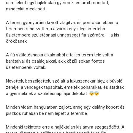
nem jelent egy hajléktalan gyermek, és amit mondott,
mindenkit meglepett.
A terem gyönyörűen ki volt világítva, és pontosan ebben a
teremben rendezett ma a város egyik legismertebb
üzletembere születésnapi ünnepséget fia számára — a kis
örökösnek.
A fiú születésnapja alkalmából a teljes terem tele volt a
barátaival és családjaikkal, akik közül sokan fontos
üzletemberek voltak.
Nevettek, beszélgettek, szólalt a luxuszenekar lágy, elbűvölő
zenéje, a vendégek tapsoltak, emelték poharaikat, és átadták
a gyermeknek a születésnapi ajándékokat.
Minden vidám hangulatban zajlott, amíg egy kislány kopott és
piszkos ruhában be nem lépett a terembe.
Mindenki tekintete erre a hajléktalan kislányra szegeződött. A