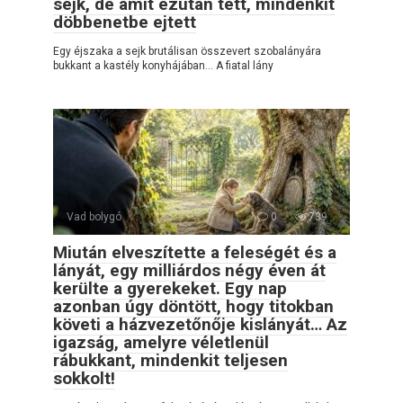
sejk, de amit ezután tett, mindenkit
döbbenetbe ejtett
Egy éjszaka a sejk brutálisan összevert szobalányára
bukkant a kastély konyhájában… A fiatal lány
Vad bolygó
0
739
Miután elveszítette a feleségét és a
lányát, egy milliárdos négy éven át
kerülte a gyerekeket. Egy nap
azonban úgy döntött, hogy titokban
követi a házvezetőnője kislányát… Az
igazság, amelyre véletlenül
rábukkant, mindenkit teljesen
sokkolt!