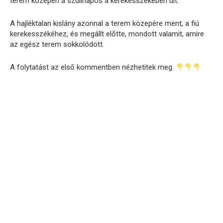
terem közepén a szülinapos a kerekesszékében ült.
A hajléktalan kislány azonnal a terem közepére ment, a fiú
kerekesszékéhez, és megállt előtte, mondott valamit, amire
az egész terem sokkolódott.
A folytatást az első kommentben nézhetitek meg.