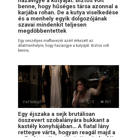
hazavigye a kutyáját. Biztos volt
benne, hogy hűséges társa azonnal a
karjába rohan. De a kutya viselkedése
és a menhely egyik dolgozójának
szavai mindenkit teljesen
megdöbbentettek
Egy veszélyes maffiavezér azért érkezett az
állatmenhelyre, hogy hazavigye a kutyáját. Biztos volt
benne,
Vad bolygó
0
801
Egy éjszaka a sejk brutálisan
összevert szobalányára bukkant a
kastély konyhájában… A fiatal lány
rettegve várta, hogyan reagál majd a