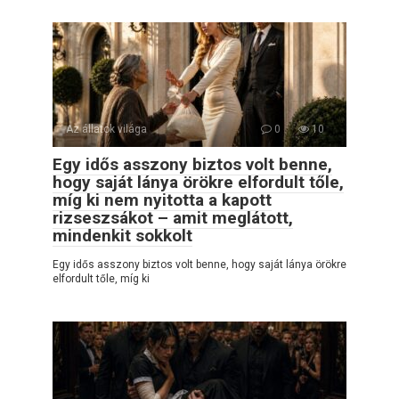
Az állatok világa
0
10
Egy idős asszony biztos volt benne,
hogy saját lánya örökre elfordult tőle,
míg ki nem nyitotta a kapott
rizseszsákot – amit meglátott,
mindenkit sokkolt
Egy idős asszony biztos volt benne, hogy saját lánya örökre
elfordult tőle, míg ki