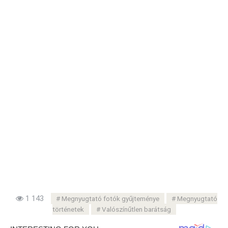
1 143
Megnyugtató fotók gyűjteménye
Megnyugtató
történetek
Valószínűtlen barátság