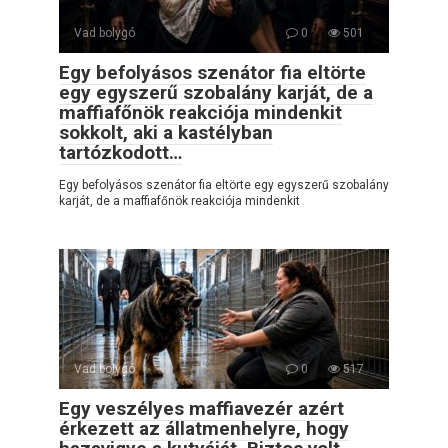
Vad bolygó
0
501
Egy befolyásos szenátor fia eltörte
egy egyszerű szobalány karját, de a
maffiafőnök reakciója mindenkit
sokkolt, aki a kastélyban
tartózkodott…
Egy befolyásos szenátor fia eltörte egy egyszerű szobalány
karját, de a maffiafőnök reakciója mindenkit
Vad bolygó
0
517
Egy veszélyes maffiavezér azért
érkezett az állatmenhelyre, hogy