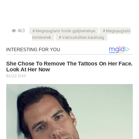
463
Megnyugtató fotók gyűjteménye
Megnyugtató
történetek
Valószínűtlen barátság