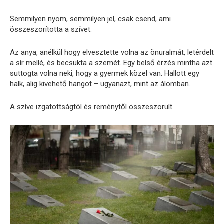
Semmilyen nyom, semmilyen jel, csak csend, ami
összeszorította a szívet.
Az anya, anélkül hogy elvesztette volna az önuralmát, letérdelt
a sír mellé, és becsukta a szemét. Egy belső érzés mintha azt
suttogta volna neki, hogy a gyermek közel van. Hallott egy
halk, alig kivehető hangot – ugyanazt, mint az álomban.
A szíve izgatottságtól és reménytől összeszorult.