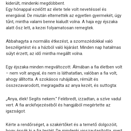
kiderült, mindenki megdöbbent.
Egy hónappal ezelőtt az élete tele volt nevetéssel és
energiával. De miután eltemették az egyetlen gyermekét, úgy
tűnt, mintha valami benne kialudt volna. A haja egy éjszaka
alatt ősz lett, a kezei folyamatosan remegtek.
Abbahagyta a normális étkezést, a szomszédokkal való
beszélgetést és a házból való kijárást. Minden nap hatalmas
súlyt érzett, az idő mintha megállt volna.
Egy éjszaka minden megváltozott. Álmában a fia életben volt
– nem volt angyal, és nem is láthatatlan, valóban a fia volt,
ahogy állította. A szokásos ruhájában, rémült és
összezavarodott, megragadta az anya kezét, és suttogta:
„Anya, élek! Segíts nekem.” Felébredt, izzadtan, a szíve vadul
vert. A fia arckifejezéséből és hangjából megértette az
igazságot.
Kérte a rendőrséget, a szakértőket és a temető dolgozóit,
hogy ássák ki a fia testét. De mindenki visszautasította, mert