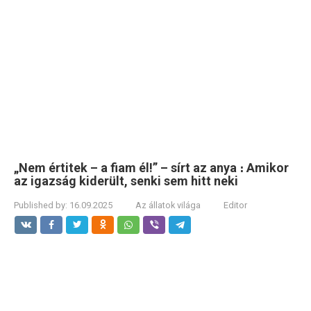
„Nem értitek – a fiam él!” – sírt az anya ։ Amikor
az igazság kiderült, senki sem hitt neki
Published by:
16.09.2025
Az állatok világa
Editor