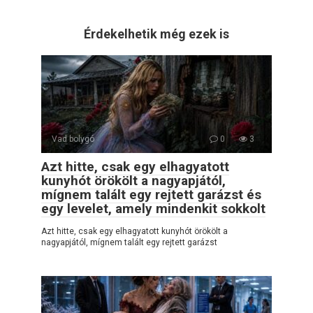
Érdekelhetik még ezek is
Vad bolygó
0
3
Azt hitte, csak egy elhagyatott
kunyhót örökölt a nagyapjától,
mígnem talált egy rejtett garázst és
egy levelet, amely mindenkit sokkolt
Azt hitte, csak egy elhagyatott kunyhót örökölt a
nagyapjától, mígnem talált egy rejtett garázst