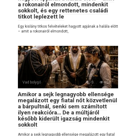
a rokonairól elmondott, mindenkit
sokkolt, és egy rettenetes családi
titkot leplezett le
Egy kislány titkos felvételeket hagyott apjának a halála előtt
– amit a rokonairól elmondott,
Vad bolygó
0
602
Amikor a sejk legnagyobb ellensége
megalázott egy fiatal nőt közvetlenül
a bárpultnál, senki sem számított
ilyen reakcióra… De a múltjáról
később kiderült igazság mindenkit
sokkolt
Amikor a sejk legnagyobb ellensége megalázott egy fiatal