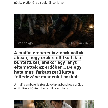
nőt közvetlenül a bárpultnál, senki sem
Vad bolygó
0
706
A maffia emberei biztosak voltak
abban, hogy örökre eltitkolták a
bűntettüket, amikor egy lányt
eltemettek az erdőben… De egy
hatalmas, farkasszerű kutya
felfedezése mindenkit sokkolt
A maffia emberei biztosak voltak abban, hogy örökre
eltitkolták a bűntettüket, amikor egy lányt