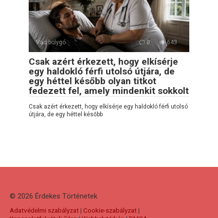
Vad bolygó
0
643
Csak azért érkezett, hogy elkísérje
egy haldokló férfi utolsó útjára, de
egy héttel később olyan titkot
fedezett fel, amely mindenkit sokkolt
Csak azért érkezett, hogy elkísérje egy haldokló férfi utolsó
útjára, de egy héttel később
© 2026 Érdekes Тörténetek
Adatvédelmi szabályzat
|
Cookie-szabályzat
|