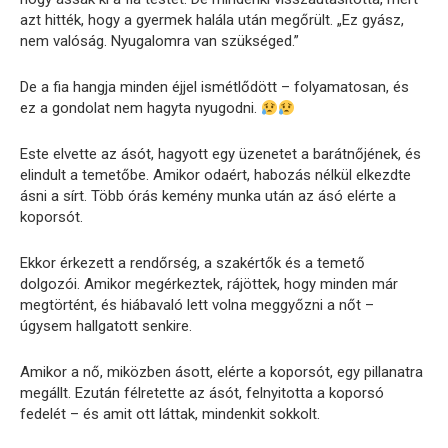
azt hitték, hogy a gyermek halála után megőrült. „Ez gyász,
nem valóság. Nyugalomra van szükséged.”
De a fia hangja minden éjjel ismétlődött – folyamatosan, és
ez a gondolat nem hagyta nyugodni.
Este elvette az ásót, hagyott egy üzenetet a barátnőjének, és
elindult a temetőbe. Amikor odaért, habozás nélkül elkezdte
ásni a sírt. Több órás kemény munka után az ásó elérte a
koporsót.
Ekkor érkezett a rendőrség, a szakértők és a temető
dolgozói. Amikor megérkeztek, rájöttek, hogy minden már
megtörtént, és hiábavaló lett volna meggyőzni a nőt –
úgysem hallgatott senkire.
Amikor a nő, miközben ásott, elérte a koporsót, egy pillanatra
megállt. Ezután félretette az ásót, felnyitotta a koporsó
fedelét – és amit ott láttak, mindenkit sokkolt.