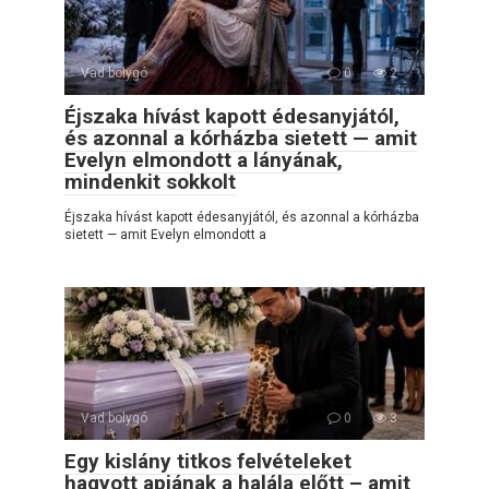
Vad bolygó
0
2
Éjszaka hívást kapott édesanyjától,
és azonnal a kórházba sietett — amit
Evelyn elmondott a lányának,
mindenkit sokkolt
Éjszaka hívást kapott édesanyjától, és azonnal a kórházba
sietett — amit Evelyn elmondott a
Vad bolygó
0
3
Egy kislány titkos felvételeket
hagyott apjának a halála előtt – amit