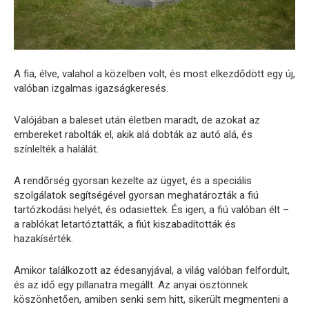
A fia, élve, valahol a közelben volt, és most elkezdődött egy új,
valóban izgalmas igazságkeresés.
Valójában a baleset után életben maradt, de azokat az
embereket rabolták el, akik alá dobták az autó alá, és
színlelték a halálát.
A rendőrség gyorsan kezelte az ügyet, és a speciális
szolgálatok segítségével gyorsan meghatározták a fiú
tartózkodási helyét, és odasiettek. És igen, a fiú valóban élt –
a rablókat letartóztatták, a fiút kiszabadították és
hazakísérték.
Amikor találkozott az édesanyjával, a világ valóban felfordult,
és az idő egy pillanatra megállt. Az anyai ösztönnek
köszönhetően, amiben senki sem hitt, sikerült megmenteni a