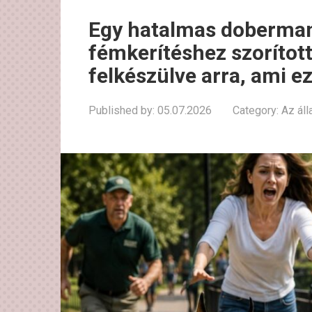
Egy hatalmas dobermann
fémkerítéshez szorítot
felkészülve arra, ami e
Published by:
05.07.2026
Category:
Az áll