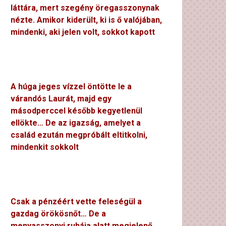
láttára, mert szegény öregasszonynak
nézte. Amikor kiderült, ki is ő valójában,
mindenki, aki jelen volt, sokkot kapott
A húga jeges vízzel öntötte le a
várandós Laurát, majd egy
másodperccel később kegyetlenül
ellökte… De az igazság, amelyet a
család ezután megpróbált eltitkolni,
mindenkit sokkolt
Csak a pénzéért vette feleségül a
gazdag örökösnőt… De a
menyasszonyi ruhája alatt megjelenő