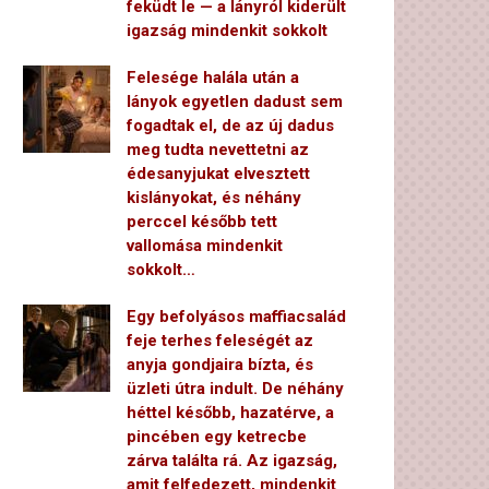
feküdt le — a lányról kiderült
igazság mindenkit sokkolt
Felesége halála után a
lányok egyetlen dadust sem
fogadtak el, de az új dadus
meg tudta nevettetni az
édesanyjukat elvesztett
kislányokat, és néhány
perccel később tett
vallomása mindenkit
sokkolt…
Egy befolyásos maffiacsalád
feje terhes feleségét az
anyja gondjaira bízta, és
üzleti útra indult. De néhány
héttel később, hazatérve, a
pincében egy ketrecbe
zárva találta rá. Az igazság,
amit felfedezett, mindenkit