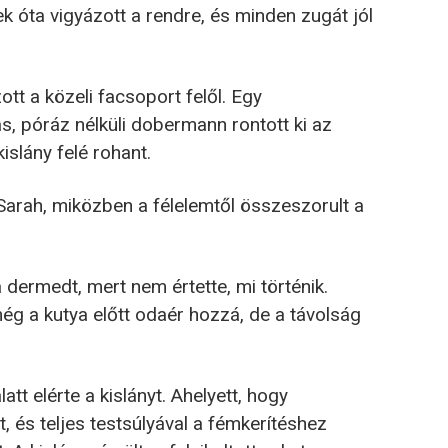
 óta vigyázott a rendre, és minden zugát jól
tt a közeli facsoport felől. Egy
 póráz nélküli dobermann rontott ki az
islány felé rohant.
Sarah, miközben a félelemtől összeszorult a
ermedt, mert nem értette, mi történik.
ég a kutya előtt odaér hozzá, de a távolság
 elérte a kislányt. Ahelyett, hogy
t, és teljes testsúlyával a fémkerítéshez