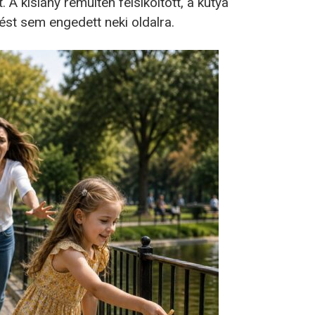
 A kislány rémülten felsikoltott, a kutya
st sem engedett neki oldalra.