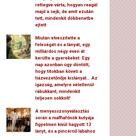
rettegve várta, hogyan reagál
majd a sejk, de amit ezután
tett, mindenkit döbbenetbe
ejtett
Miután elveszítette a
feleségét és a lányát, egy
milliárdos négy éven át
kerülte a gyerekeket. Egy
nap azonban úgy döntött,
hogy titokban követi a
házvezetőnője kislányát… Az
igazság, amelyre véletlenül
rábukkant, mindenkit
teljesen sokkolt!
A menyasszonyválasztás
során a maffiafőnök kutyája
figyelmen kívül hagyott 12
lányt, és a pincérnő lábához