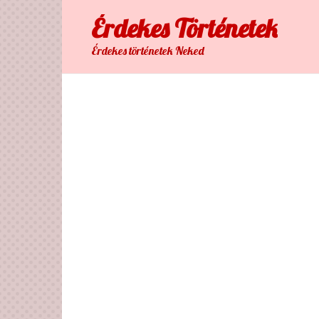
Skip
Érdekes Тörténetek
to
content
Érdekes történetek Neked