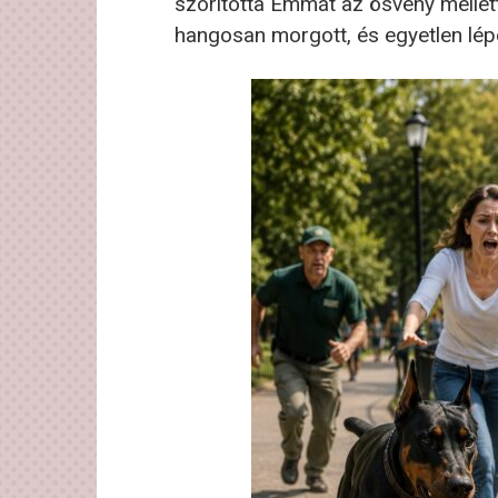
szorította Emmát az ösvény mellett.
hangosan morgott, és egyetlen lépé