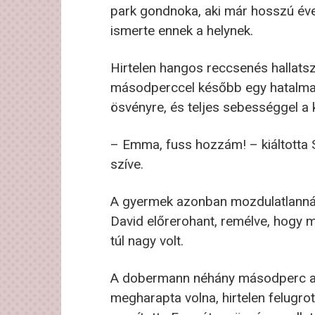
park gondnoka, aki már hosszú évek
ismerte ennek a helynek.
Hirtelen hangos reccsenés hallatszo
másodperccel később egy hatalmas,
ösvényre, és teljes sebességgel a k
– Emma, fuss hozzám! – kiáltotta 
szíve.
A gyermek azonban mozdulatlanná d
David előrerohant, remélve, hogy m
túl nagy volt.
A dobermann néhány másodperc alatt
megharapta volna, hirtelen felugrot