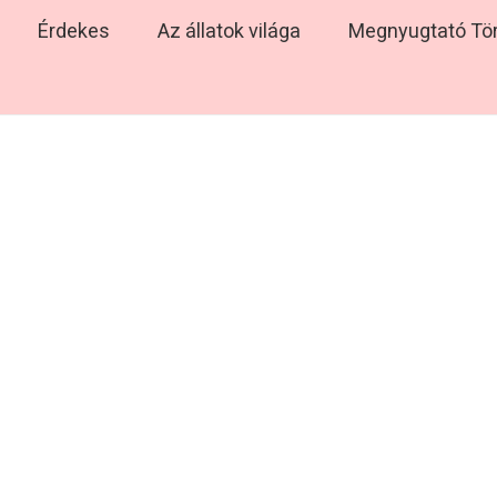
Érdekes
Az állatok világa
Megnyugtató Tö