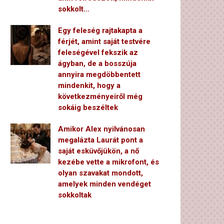
sokkolt…
Egy feleség rajtakapta a
férjét, amint saját testvére
feleségével fekszik az
ágyban, de a bosszúja
annyira megdöbbentett
mindenkit, hogy a
következményeiről még
sokáig beszéltek
Amikor Alex nyilvánosan
megalázta Laurát pont a
saját esküvőjükön, a nő
kezébe vette a mikrofont, és
olyan szavakat mondott,
amelyek minden vendéget
sokkoltak