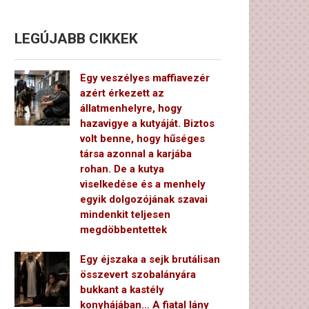
LEGÚJABB CIKKEK
Egy veszélyes maffiavezér
azért érkezett az
állatmenhelyre, hogy
hazavigye a kutyáját. Biztos
volt benne, hogy hűséges
társa azonnal a karjába
rohan. De a kutya
viselkedése és a menhely
egyik dolgozójának szavai
mindenkit teljesen
megdöbbentettek
Egy éjszaka a sejk brutálisan
összevert szobalányára
bukkant a kastély
konyhájában… A fiatal lány