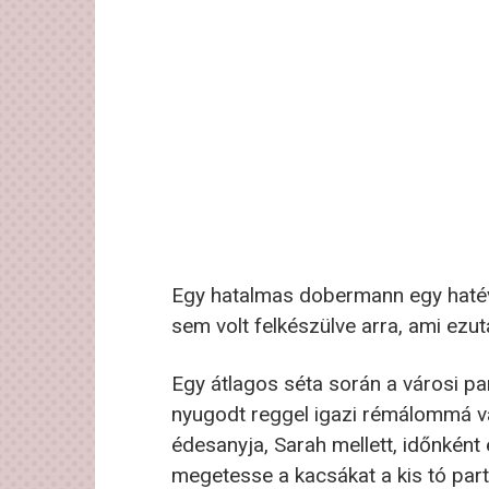
Egy hatalmas dobermann egy hatéve
sem volt felkészülve arra, ami ezut
Egy átlagos séta során a városi pa
nyugodt reggel igazi rémálommá v
édesanyja, Sarah mellett, időnkén
megetesse a kacsákat a kis tó par