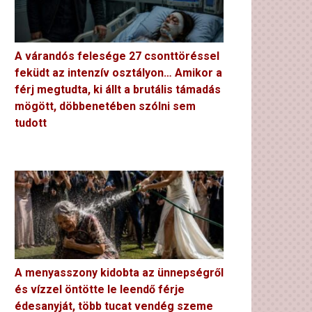
A várandós felesége 27 csonttöréssel
feküdt az intenzív osztályon… Amikor a
férj megtudta, ki állt a brutális támadás
mögött, döbbenetében szólni sem
tudott
A menyasszony kidobta az ünnepségről
és vízzel öntötte le leendő férje
édesanyját, több tucat vendég szeme