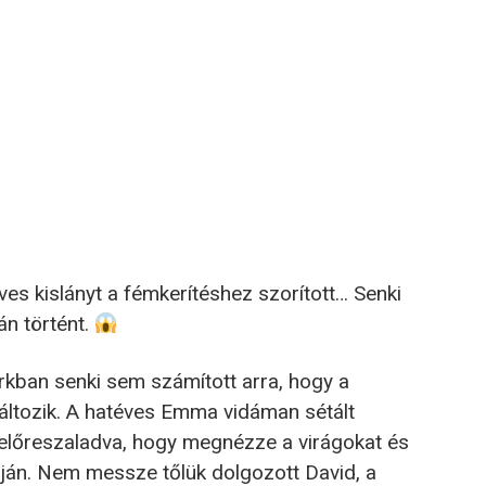
s kislányt a fémkerítéshez szorított… Senki
án történt.
rkban senki sem számított arra, hogy a
áltozik. A hatéves Emma vidáman sétált
t előreszaladva, hogy megnézze a virágokat és
tján. Nem messze tőlük dolgozott David, a