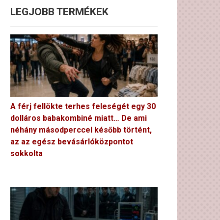
LEGJOBB TERMÉKEK
A férj fellökte terhes feleségét egy 30
dolláros babakombiné miatt… De ami
néhány másodperccel később történt,
az az egész bevásárlóközpontot
sokkolta