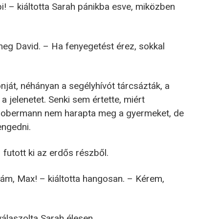
pi! – kiáltotta Sarah pánikba esve, miközben
meg David. – Ha fenyegetést érez, sokkal
nját, néhányan a segélyhívót tárcsázták, a
 a jelenetet. Senki sem értette, miért
 A dobermann nem harapta meg a gyermeket, de
engedni.
 futott ki az erdős részből.
yám, Max! – kiáltotta hangosan. – Kérem,
válaszolta Sarah élesen.