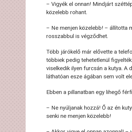
– Vigyék el onnan! Mindjárt szétté
közelebb rohant.
– Ne menjen közelebb! – állította 
rosszabbul is végződhet.
Több járókelő már elővette a telefo
többiek pedig tehetetlenül figyelték
viselkedik ilyen furcsán a kutya.
láthatóan esze ágában sem volt el
Ebben a pillanatban egy lihegő férfi
– Ne nyúljanak hozzá! Ő az én kut
senki ne menjen közelebb!
– Akkor vigye el onnan azonnal! – 