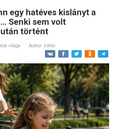
 egy hatéves kislányt a
t… Senki sem volt
zután történt
atok világa
Author:
Editor