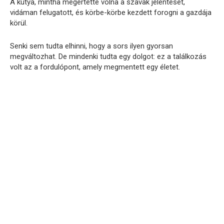
A kutya, mintha megértette volna a szavak jelentését,
vidáman felugatott, és körbe-körbe kezdett forogni a gazdája
körül.
Senki sem tudta elhinni, hogy a sors ilyen gyorsan
megváltozhat. De mindenki tudta egy dolgot: ez a találkozás
volt az a fordulópont, amely megmentett egy életet.