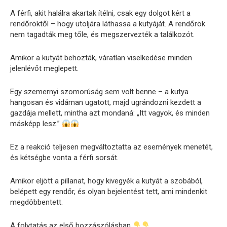
A férfi, akit halálra akartak ítélni, csak egy dolgot kért a
rendőröktől – hogy utoljára láthassa a kutyáját. A rendőrök
nem tagadták meg tőle, és megszervezték a találkozót.
Amikor a kutyát behozták, váratlan viselkedése minden
jelenlévőt meglepett.
Egy szemernyi szomorúság sem volt benne – a kutya
hangosan és vidáman ugatott, majd ugrándozni kezdett a
gazdája mellett, mintha azt mondaná: „Itt vagyok, és minden
másképp lesz.”
Ez a reakció teljesen megváltoztatta az események menetét,
és kétségbe vonta a férfi sorsát.
Amikor eljött a pillanat, hogy kivegyék a kutyát a szobából,
belépett egy rendőr, és olyan bejelentést tett, ami mindenkit
megdöbbentett.
A folytatás az első hozzászólásban