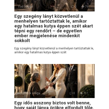
Vad bolygó
0
76
Egy szegény lányt közvetlenül a
menhelyen tartóztattak le, amikor
egy hatalmas kutya éppen szét akart
tépni egy rendőrt – de egyetlen
ember megjelenése mindenkit
sokkolt
Egy szegény lányt közvetlenül a menhelyen tartóztattak le,
amikor egy hatalmas kutya éppen szét
Az állatok világa
0
711
Egy idős asszony biztos volt benne,
hogy saját lánya örökre elfordult tőle,