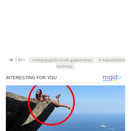
3 861
Megnyugtató fotók gyűjteménye
Valószínűtlen
barátság