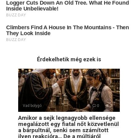
Érdekelhetik még ezek is
Vad bolygó
0
3
Amikor a sejk legnagyobb ellensége
megalázott egy fiatal nőt közvetlenül
a bárpultnál, senki sem számított
ilyen reakcióra… De a múltjáról