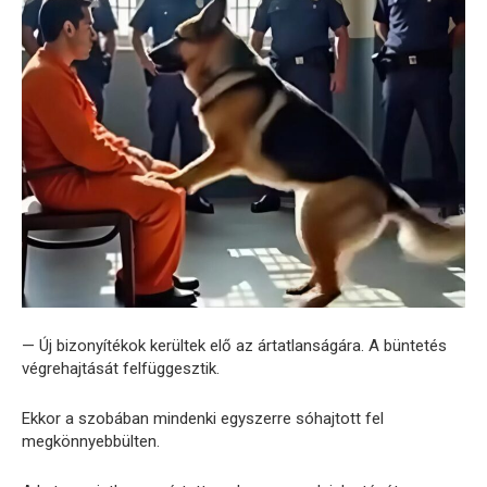
— Új bizonyítékok kerültek elő az ártatlanságára. A büntetés
végrehajtását felfüggesztik.
Ekkor a szobában mindenki egyszerre sóhajtott fel
megkönnyebbülten.