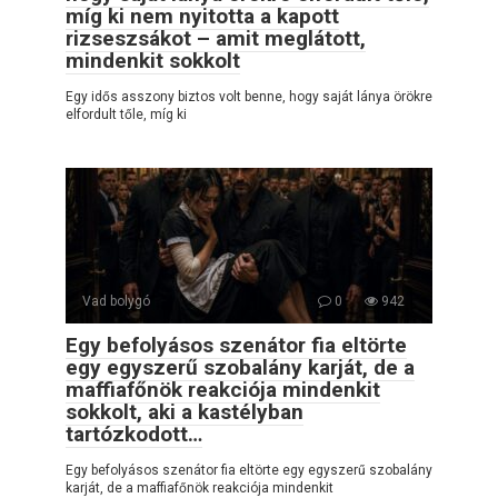
míg ki nem nyitotta a kapott
rizseszsákot – amit meglátott,
mindenkit sokkolt
Egy idős asszony biztos volt benne, hogy saját lánya örökre
elfordult tőle, míg ki
Vad bolygó
0
942
Egy befolyásos szenátor fia eltörte
egy egyszerű szobalány karját, de a
maffiafőnök reakciója mindenkit
sokkolt, aki a kastélyban
tartózkodott…
Egy befolyásos szenátor fia eltörte egy egyszerű szobalány
karját, de a maffiafőnök reakciója mindenkit