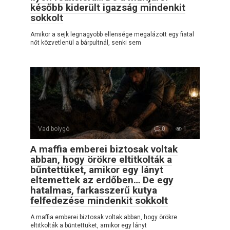
később kiderült igazság mindenkit
sokkolt
Amikor a sejk legnagyobb ellensége megalázott egy fiatal
nőt közvetlenül a bárpultnál, senki sem
Vad bolygó
0
1
A maffia emberei biztosak voltak
abban, hogy örökre eltitkolták a
bűntettüket, amikor egy lányt
eltemettek az erdőben… De egy
hatalmas, farkasszerű kutya
felfedezése mindenkit sokkolt
A maffia emberei biztosak voltak abban, hogy örökre
eltitkolták a bűntettüket, amikor egy lányt