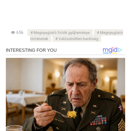
656
Megnyugtató fotók gyűjteménye
Megnyugtató
történetek
Valószínűtlen barátság