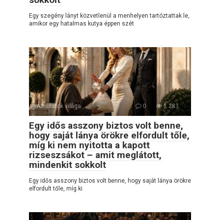
Egy szegény lányt közvetlenül a menhelyen tartóztattak le,
amikor egy hatalmas kutya éppen szét
Az állatok világa
0
1 283
Egy idős asszony biztos volt benne,
hogy saját lánya örökre elfordult tőle,
míg ki nem nyitotta a kapott
rizseszsákot – amit meglátott,
mindenkit sokkolt
Egy idős asszony biztos volt benne, hogy saját lánya örökre
elfordult tőle, míg ki