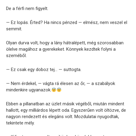
De a férfi nem figyelt.
— Ez lopás. Érted? Ha nincs pénzed — elmész, nem veszel el
semmit.
Olyan durva volt, hogy a lány hátralépett, még szorosabban
ölelve magához a gyerekeket. Könnyek kezdtek folyni a
szeméből.
— Ez csak egy doboz tej… — suttogta.
— Nem érdekel, — vágta rá élesen az őr, — a szabályok
mindenkire ugyanazok.
Ebben a pillanatban az üzlet másik végéből, miután mindent
hallott, egy milliárdos lépett oda. Egyszerűen volt öltözve, de
nagyon rendezett és elegáns volt. Mozdulatai nyugodtak,
tekintete mély.