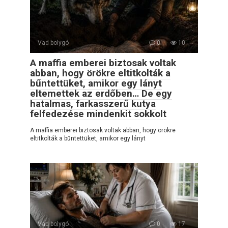
Vad bolygó
0
10
A maffia emberei biztosak voltak
abban, hogy örökre eltitkolták a
bűntettüket, amikor egy lányt
eltemettek az erdőben… De egy
hatalmas, farkasszerű kutya
felfedezése mindenkit sokkolt
A maffia emberei biztosak voltak abban, hogy örökre
eltitkolták a bűntettüket, amikor egy lányt
Vad bolygó
0
17