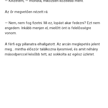
— Kifizetem, — mondta, miközben közelebb ment.
Az őr megvetően nézett rá.
— Nem, nem fog fizetni. Mi ez, lopást akar fedezni? Ezt nem
engedem. Inkább menjen el, mielőtt önt is felelősségre
vonom.
A férfi egy pillanatra elhallgatott. Az arcán meglepetés jelent
meg… mintha először találkozna ilyesmivel, és amit néhány
másodperccel később tett, az sokkolta az egész üzletet.