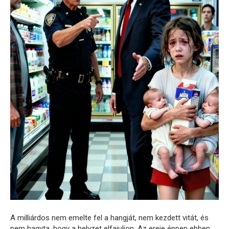
A milliárdos nem emelte fel a hangját, nem kezdett vitát, és
nem hagyta, hogy a helyzet elfajuljon. Az ereje éppen ebben