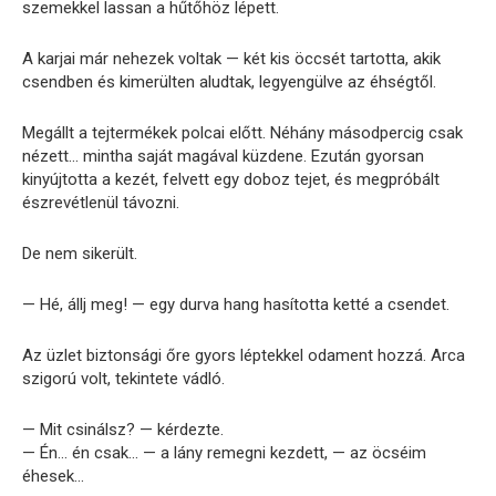
szemekkel lassan a hűtőhöz lépett.
A karjai már nehezek voltak — két kis öccsét tartotta, akik
csendben és kimerülten aludtak, legyengülve az éhségtől.
Megállt a tejtermékek polcai előtt. Néhány másodpercig csak
nézett… mintha saját magával küzdene. Ezután gyorsan
kinyújtotta a kezét, felvett egy doboz tejet, és megpróbált
észrevétlenül távozni.
De nem sikerült.
— Hé, állj meg! — egy durva hang hasította ketté a csendet.
Az üzlet biztonsági őre gyors léptekkel odament hozzá. Arca
szigorú volt, tekintete vádló.
— Mit csinálsz? — kérdezte.
— Én… én csak… — a lány remegni kezdett, — az öcséim
éhesek…