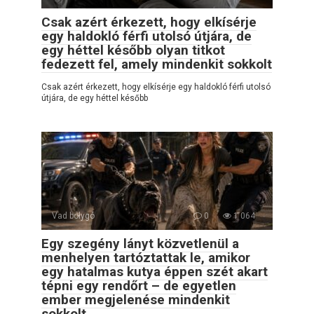
Csak azért érkezett, hogy elkísérje
egy haldokló férfi utolsó útjára, de
egy héttel később olyan titkot
fedezett fel, amely mindenkit sokkolt
Csak azért érkezett, hogy elkísérje egy haldokló férfi utolsó
útjára, de egy héttel később
Vad bolygó
0
1 064
Egy szegény lányt közvetlenül a
menhelyen tartóztattak le, amikor
egy hatalmas kutya éppen szét akart
tépni egy rendőrt – de egyetlen
ember megjelenése mindenkit
sokkolt