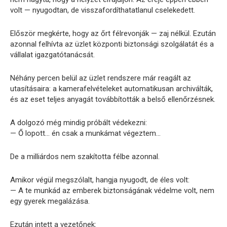
volt — nyugodtan, de visszafordíthatatlanul cselekedett.
Először megkérte, hogy az őrt félrevonják — zaj nélkül. Ezután
azonnal felhívta az üzlet központi biztonsági szolgálatát és a
vállalat igazgatótanácsát.
Néhány percen belül az üzlet rendszere már reagált az
utasításaira: a kamerafelvételeket automatikusan archiválták,
és az eset teljes anyagát továbbították a belső ellenőrzésnek.
A dolgozó még mindig próbált védekezni:
— Ő lopott… én csak a munkámat végeztem…
De a milliárdos nem szakította félbe azonnal.
Amikor végül megszólalt, hangja nyugodt, de éles volt:
— A te munkád az emberek biztonságának védelme volt, nem
egy gyerek megalázása.
Ezután intett a vezetőnek: