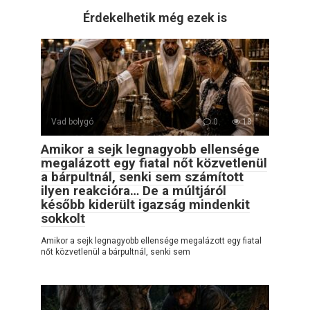
Érdekelhetik még ezek is
Vad bolygó
0
18
Amikor a sejk legnagyobb ellensége
megalázott egy fiatal nőt közvetlenül
a bárpultnál, senki sem számított
ilyen reakcióra… De a múltjáról
később kiderült igazság mindenkit
sokkolt
Amikor a sejk legnagyobb ellensége megalázott egy fiatal
nőt közvetlenül a bárpultnál, senki sem