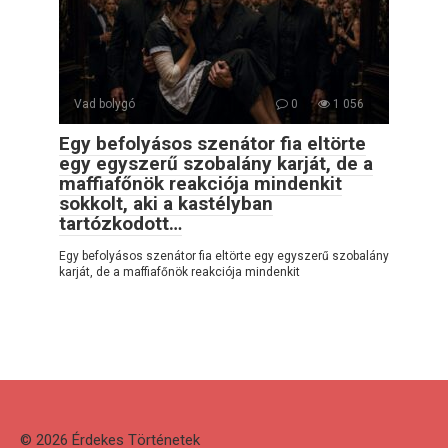
Vad bolygó
0
1 056
Egy befolyásos szenátor fia eltörte
egy egyszerű szobalány karját, de a
maffiafőnök reakciója mindenkit
sokkolt, aki a kastélyban
tartózkodott…
Egy befolyásos szenátor fia eltörte egy egyszerű szobalány
karját, de a maffiafőnök reakciója mindenkit
© 2026 Érdekes Тörténetek