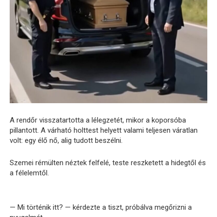
A rendőr visszatartotta a lélegzetét, mikor a koporsóba
pillantott. A várható holttest helyett valami teljesen váratlan
volt: egy élő nő, alig tudott beszélni.
Szemei rémülten néztek felfelé, teste reszketett a hidegtől és
a félelemtől.
— Mi történik itt? — kérdezte a tiszt, próbálva megőrizni a