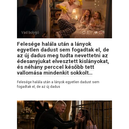
Vad bolygó
0
375
Felesége halála után a lányok
egyetlen dadust sem fogadtak el, de
az új dadus meg tudta nevettetni az
édesanyjukat elvesztett kislányokat,
és néhány perccel később tett
vallomása mindenkit sokkolt…
Felesége halála után a lányok egyetlen dadust sem
fogadtak el, de az új dadus