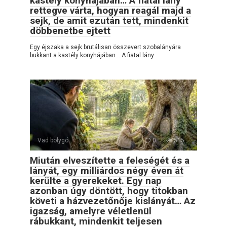
kastély konyhájában… A fiatal lány
rettegve várta, hogyan reagál majd a
sejk, de amit ezután tett, mindenkit
döbbenetbe ejtett
Egy éjszaka a sejk brutálisan összevert szobalányára
bukkant a kastély konyhájában… A fiatal lány
Vad bolygó
0
515
Miután elveszítette a feleségét és a
lányát, egy milliárdos négy éven át
kerülte a gyerekeket. Egy nap
azonban úgy döntött, hogy titokban
követi a házvezetőnője kislányát… Az
igazság, amelyre véletlenül
rábukkant, mindenkit teljesen