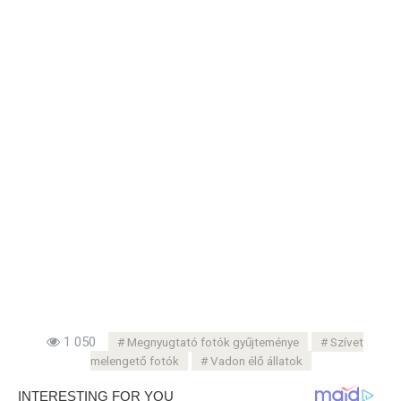
1 050
Megnyugtató fotók gyűjteménye
Szívet
melengető fotók
Vadon élő állatok