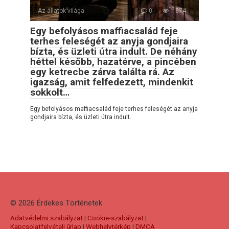
Az állatok világa
0
1 674
Egy befolyásos maffiacsalád feje
terhes feleségét az anyja gondjaira
bízta, és üzleti útra indult. De néhány
héttel később, hazatérve, a pincében
egy ketrecbe zárva találta rá. Az
igazság, amit felfedezett, mindenkit
sokkolt…
Egy befolyásos maffiacsalád feje terhes feleségét az anyja
gondjaira bízta, és üzleti útra indult.
© 2026 Érdekes Тörténetek
Adatvédelmi szabályzat
|
Cookie-szabályzat
|
Kapcsolatfelvételi űrlap
|
Webhelytérkép
|
DMCA