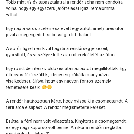
Több mint tíz év tapasztalattal a rendőr soha nem gondolta
volna, hogy egy egyszerű járőrfeladat igazi rémálommá
válhat.
Egy nap a város szélén észrevett egy autót, amely üres úton
jóval a megengedett sebesség felett haladt.
A sofőr figyelmen kívül hagyta a rendőrség jelzéseit,
gyorsított, és veszélyeztette az emberek életét az úton.
Egy rövid, de intenzív üldözés után az autót megállították. Egy
öltönyös férfi szállt ki, idegesen próbálta magyarázni
viselkedését, állítva, hogy egy nagyon fontos személy
temetésére késik.
A rendőr határozottan kérte, hogy nyissa ki a csomagtartót. A
férfi arca elsápadt. A rendőr megismételte kérését.
Ezúttal a férfi nem volt választása. Kinyitotta a csomagtartót,
és egy nagy koporsó volt benne. Amikor a rendőr meglátta,
megkérdezte: „Mi ez?”