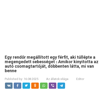
Egy rendőr megállított egy férfit, aki túllépte a
megengedett sebességet ։ Amikor kinyitotta az
autó csomagtartóját, döbbenten látta, mi van
benne
Published by:
16.08.2025
Az állatok világa
Editor