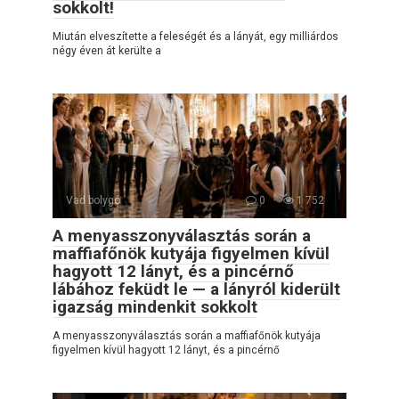
sokkolt!
Miután elveszítette a feleségét és a lányát, egy milliárdos
négy éven át kerülte a
Vad bolygó
0
1 752
A menyasszonyválasztás során a
maffiafőnök kutyája figyelmen kívül
hagyott 12 lányt, és a pincérnő
lábához feküdt le — a lányról kiderült
igazság mindenkit sokkolt
A menyasszonyválasztás során a maffiafőnök kutyája
figyelmen kívül hagyott 12 lányt, és a pincérnő