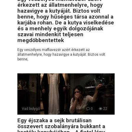
érkezett az állatmenhelyre, hogy
hazavigye a kutyáját. Biztos volt
benne, hogy hűséges társa azonnal a
karjába rohan. De a kutya viselkedése
és a menhely egyik dolgozójának
szavai mindenkit teljesen
megdöbbentettek
Egy veszélyes maffiavezér azért érkezett az
állatmenhelyre, hogy hazavigye a kutyáját. Biztos volt
benne,
Vad bolygó
0
22
Egy éjszaka a sejk brutálisan
összevert szobalányára bukkant a