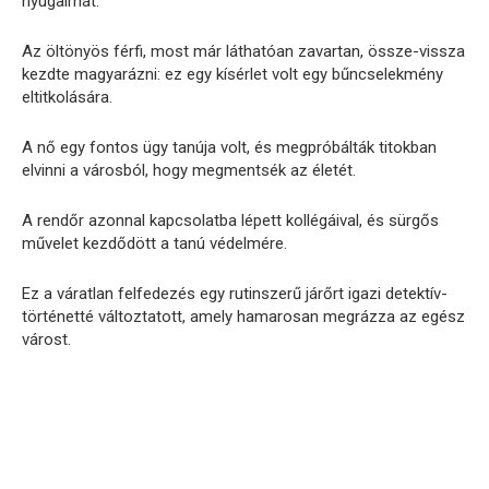
nyugalmát.
Az öltönyös férfi, most már láthatóan zavartan, össze-vissza
kezdte magyarázni: ez egy kísérlet volt egy bűncselekmény
eltitkolására.
A nő egy fontos ügy tanúja volt, és megpróbálták titokban
elvinni a városból, hogy megmentsék az életét.
A rendőr azonnal kapcsolatba lépett kollégáival, és sürgős
művelet kezdődött a tanú védelmére.
Ez a váratlan felfedezés egy rutinszerű járőrt igazi detektív-
történetté változtatott, amely hamarosan megrázza az egész
várost.