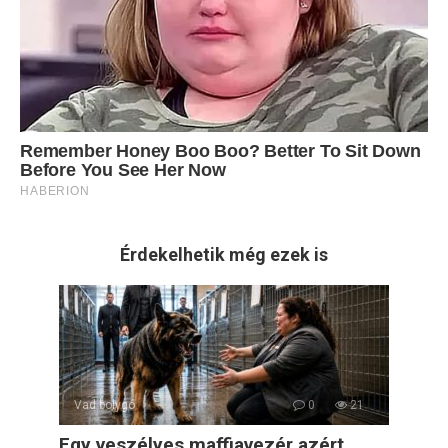
Érdekelhetik még ezek is
Vad bolygó
0
21
Egy veszélyes maffiavezér azért