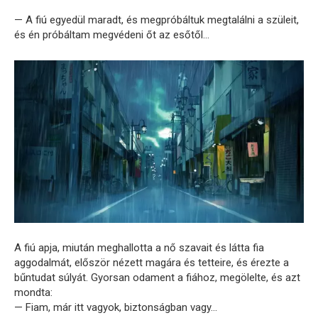
— A fiú egyedül maradt, és megpróbáltuk megtalálni a szüleit,
és én próbáltam megvédeni őt az esőtől…
A fiú apja, miután meghallotta a nő szavait és látta fia
aggodalmát, először nézett magára és tetteire, és érezte a
bűntudat súlyát. Gyorsan odament a fiához, megölelte, és azt
mondta:
— Fiam, már itt vagyok, biztonságban vagy…