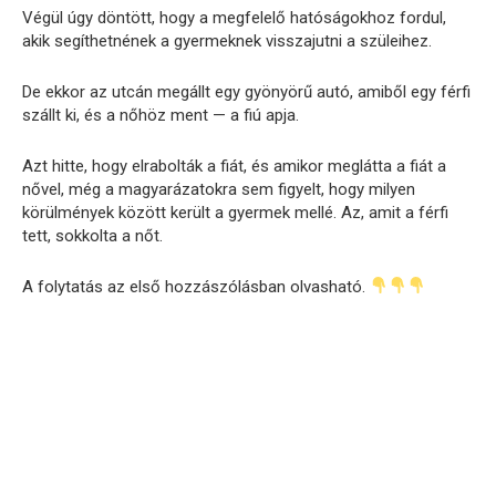
Végül úgy döntött, hogy a megfelelő hatóságokhoz fordul,
akik segíthetnének a gyermeknek visszajutni a szüleihez.
De ekkor az utcán megállt egy gyönyörű autó, amiből egy férfi
szállt ki, és a nőhöz ment — a fiú apja.
Azt hitte, hogy elrabolták a fiát, és amikor meglátta a fiát a
nővel, még a magyarázatokra sem figyelt, hogy milyen
körülmények között került a gyermek mellé. Az, amit a férfi
tett, sokkolta a nőt.
A folytatás az első hozzászólásban olvasható.