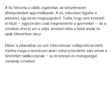
A fiú felvonta a vállát, izgatottan, de kényelmesen
elhelyezkedett apja mellkasán. A nő, miközben figyelte a
jelenetet, egy kicsit megnyugodott. Tudta, hogy nem követett
el hibát — egyszerűen csak megmentette a gyermeket — de a
szívében érezte azt a súlyt, amelyet néha a fiatal anyák és
apák félreértése okoz.
Ebben a pillanatban az eső fokozatosan csillapodni kezdett,
mintha maga a természet akart volna új kezdetet adni ennek a
hihetetlen találkozásnak — új reménnyel és melegséggel
mindenki szívében.