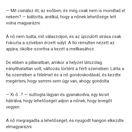
— Mit csinálsz itt, az esőben, és még csak nem is mondtad el
nekem? — kiáltotta, anélkül, hogy a nőnek lehetősége lett
volna magyarázni.
A nő nem tudta, mit válaszoljon, és az újszülött sírása csak
fokozta a szívében érzett súlyt. A fiú rémülten nézett az
apjára, ökölbe szorítva a kezét a mellkasához.
De ebben a pillanatban, amikor a helyzet látszólag
irányíthatatlan volt, változás történt a férfi szemében. Látta a
fia szemében a félelmet és a nő gondoskodását, és kezdte
megérteni, hogy semmi sem úgy van, ahogy gondolta.
— Ki ő…? — suttogta lágyan és gyanakodva, egy kicsit
hátrálva, hogy lehetőséget adjon a nőnek, hogy levegőt
vegyen.
A nő megragadta a lehetőséget, és nyugodt hangon elkezdte
elmagyarázni: