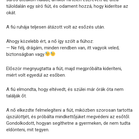
túloldalán egy síró fiút, és odament hozzá, hogy kiderítse az
okát.
A fiú ruhája teljesen átázott volt az esőzés után.
Ahogy közelebb ért, a nő így szólt a fiúhoz:
— Ne félj, drágám, minden rendben van, itt vagyok veled,
biztonságban vagy.
Először megnyugtatta a fiút, majd megpróbálta kideríteni,
miért volt egyedül az esőben.
A fiú elmondta, hogy eltévedt, és szülei már órák óta nem
találják őt.
A nő elkezdte felmelegíteni a fiút, miközben szorosan tartotta
újszülöttjét, és próbálta mindkettőjüket megvédeni az esőtől.
Gondolkodott, hogyan segíthetne a gyermeken, de nem tudta
eldönteni, mit tegyen.