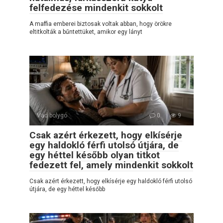
felfedezése mindenkit sokkolt
A maffia emberei biztosak voltak abban, hogy örökre
eltitkolták a bűntettüket, amikor egy lányt
Vad bolygó
0
9
Csak azért érkezett, hogy elkísérje
egy haldokló férfi utolsó útjára, de
egy héttel később olyan titkot
fedezett fel, amely mindenkit sokkolt
Csak azért érkezett, hogy elkísérje egy haldokló férfi utolsó
útjára, de egy héttel később