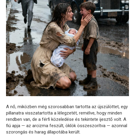
A nő, miközben még szorosabban tartotta az újszülöttet, egy
pillanatra visszatartotta a lélegzetét, remélve, hogy minden
rendben van, de a férfi közeledése és tekintete ijesztő volt. A
fiú apja — az arcizma feszült, öklök összeszorítva — azonnal
szorongás és harag állapotába került.