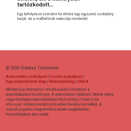
tartózkodott…
Egy befolyásos szenátor fia eltörte egy egyszerű szobalány
karját, de a maffiafőnök reakciója mindenkit
© 2026 Érdekes Тörténetek
Adatvédelmi szabályzat
|
Cookie-szabályzat
|
Kapcsolatfelvételi űrlap
|
Webhelytérkép
|
DMCA
Minden jog fenntartva. Hivatkozáskor kötelező a
weboldalunkra hivatkozni. A weboldalon található cikkek teljes
vagy részleges reprodukálása tilos a https://new.cote-
info.com/ oldalra mutató közvetlen hivatkozás nélkül. A
szerzői jogokat megsértőket ennek megfelelően
büntetőeljárás alá vonjuk.