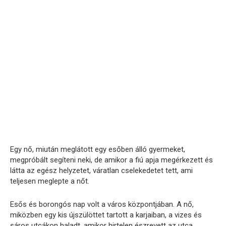
Egy nő, miután meglátott egy esőben álló gyermeket,
megpróbált segíteni neki, de amikor a fiú apja megérkezett és
látta az egész helyzetet, váratlan cselekedetet tett, ami
teljesen meglepte a nőt.
Esős és borongós nap volt a város központjában. A nő,
miközben egy kis újszülöttet tartott a karjaiban, a vizes és
sáros utcákon haladt, amikor hirtelen észrevett az utca