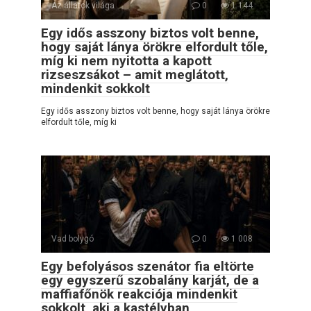
Az állatok világa
0
1 144
Egy idős asszony biztos volt benne,
hogy saját lánya örökre elfordult tőle,
míg ki nem nyitotta a kapott
rizseszsákot – amit meglátott,
mindenkit sokkolt
Egy idős asszony biztos volt benne, hogy saját lánya örökre
elfordult tőle, míg ki
Vad bolygó
0
1 008
Egy befolyásos szenátor fia eltörte
egy egyszerű szobalány karját, de a
maffiafőnök reakciója mindenkit
sokkolt, aki a kastélyban