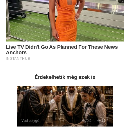
Érdekelhetik még ezek is
Vad bolygó
0
11