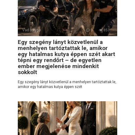
Vad bolygó
0
853
Egy szegény lányt közvetlenül a
menhelyen tartóztattak le, amikor
egy hatalmas kutya éppen szét akart
tépni egy rendőrt – de egyetlen
ember megjelenése mindenkit
sokkolt
Egy szegény lányt közvetlenül a menhelyen tartóztattak le,
amikor egy hatalmas kutya éppen szét