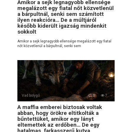
Amikor a sejk legnagyobb ellensége
megalázott egy fiatal nőt közvetlenül
a bárpultnál, senki sem számított
ilyen reakcióra… De a múltjáról
később kiderült igazság mindenkit
sokkolt
Amikor a sejk legnagyobb ellensége megalázott egy fiatal
nőt közvetlenül a bárpultnál, senki sem
Vad bolygó
0
7
A maffia emberei biztosak voltak
abban, hogy örökre eltitkolták a
bűntettüket, amikor egy lányt
eltemettek az erdőben… De egy
hatalmas, farkasszerű kutya