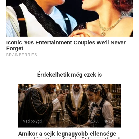
Érdekelhetik még ezek is
Vad bolygó
0
18
Amikor a sejk legnagyobb ellensége