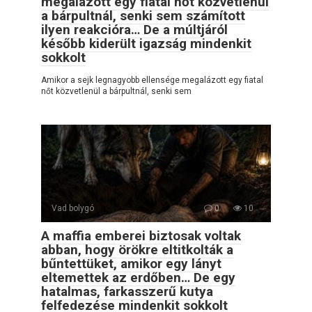
megalázott egy fiatal nőt közvetlenül
a bárpultnál, senki sem számított
ilyen reakcióra… De a múltjáról
később kiderült igazság mindenkit
sokkolt
Amikor a sejk legnagyobb ellensége megalázott egy fiatal
nőt közvetlenül a bárpultnál, senki sem
Vad bolygó
0
10
A maffia emberei biztosak voltak
abban, hogy örökre eltitkolták a
bűntettüket, amikor egy lányt
eltemettek az erdőben… De egy
hatalmas, farkasszerű kutya
felfedezése mindenkit sokkolt