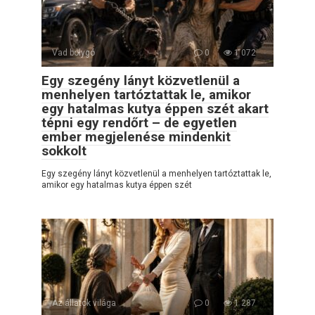
Vad bolygó
0
1 072
Egy szegény lányt közvetlenül a
menhelyen tartóztattak le, amikor
egy hatalmas kutya éppen szét akart
tépni egy rendőrt – de egyetlen
ember megjelenése mindenkit
sokkolt
Egy szegény lányt közvetlenül a menhelyen tartóztattak le,
amikor egy hatalmas kutya éppen szét
Az állatok világa
0
1 287