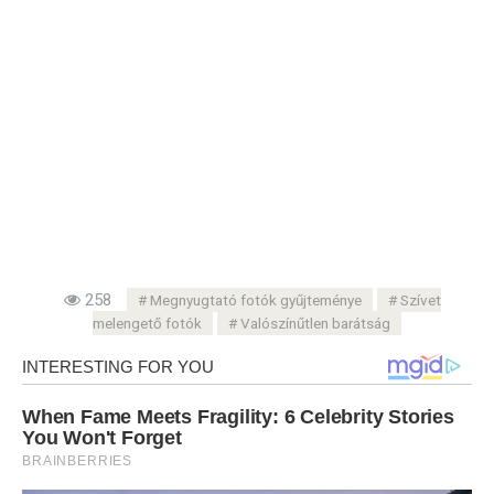
258
Megnyugtató fotók gyűjteménye
Szívet
melengető fotók
Valószínűtlen barátság