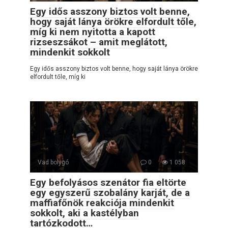
Egy idős asszony biztos volt benne,
hogy saját lánya örökre elfordult tőle,
míg ki nem nyitotta a kapott
rizseszsákot – amit meglátott,
mindenkit sokkolt
Egy idős asszony biztos volt benne, hogy saját lánya örökre
elfordult tőle, míg ki
Vad bolygó
0
1 058
Egy befolyásos szenátor fia eltörte
egy egyszerű szobalány karját, de a
maffiafőnök reakciója mindenkit
sokkolt, aki a kastélyban
tartózkodott…