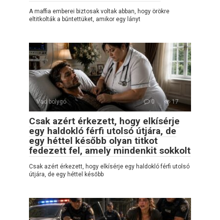
A maffia emberei biztosak voltak abban, hogy örökre
eltitkolták a bűntettüket, amikor egy lányt
Vad bolygó
0
17
Csak azért érkezett, hogy elkísérje
egy haldokló férfi utolsó útjára, de
egy héttel később olyan titkot
fedezett fel, amely mindenkit sokkolt
Csak azért érkezett, hogy elkísérje egy haldokló férfi utolsó
útjára, de egy héttel később