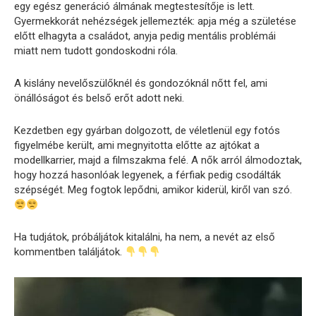
egy egész generáció álmának megtestesítője is lett.
Gyermekkorát nehézségek jellemezték: apja még a születése
előtt elhagyta a családot, anyja pedig mentális problémái
miatt nem tudott gondoskodni róla.
A kislány nevelőszülőknél és gondozóknál nőtt fel, ami
önállóságot és belső erőt adott neki.
Kezdetben egy gyárban dolgozott, de véletlenül egy fotós
figyelmébe került, ami megnyitotta előtte az ajtókat a
modellkarrier, majd a filmszakma felé. A nők arról álmodoztak,
hogy hozzá hasonlóak legyenek, a férfiak pedig csodálták
szépségét. Meg fogtok lepődni, amikor kiderül, kiről van szó.
Ha tudjátok, próbáljátok kitalálni, ha nem, a nevét az első
kommentben találjátok.