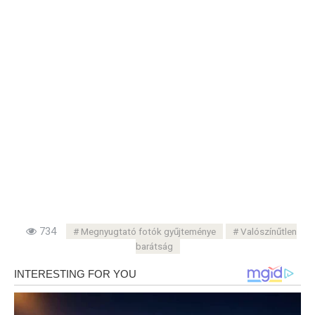
734
Megnyugtató fotók gyűjteménye
Valószínűtlen
barátság