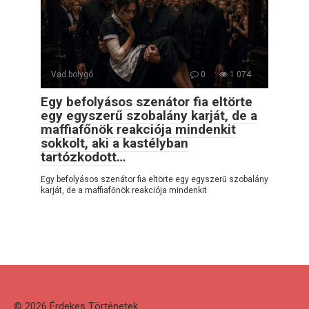
Vad bolygó
0
1 074
Egy befolyásos szenátor fia eltörte
egy egyszerű szobalány karját, de a
maffiafőnök reakciója mindenkit
sokkolt, aki a kastélyban
tartózkodott…
Egy befolyásos szenátor fia eltörte egy egyszerű szobalány
karját, de a maffiafőnök reakciója mindenkit
© 2026 Érdekes Тörténetek