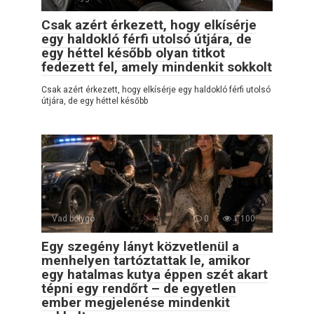
Csak azért érkezett, hogy elkísérje
egy haldokló férfi utolsó útjára, de
egy héttel később olyan titkot
fedezett fel, amely mindenkit sokkolt
Csak azért érkezett, hogy elkísérje egy haldokló férfi utolsó
útjára, de egy héttel később
Vad bolygó
0
1 100
Egy szegény lányt közvetlenül a
menhelyen tartóztattak le, amikor
egy hatalmas kutya éppen szét akart
tépni egy rendőrt – de egyetlen
ember megjelenése mindenkit