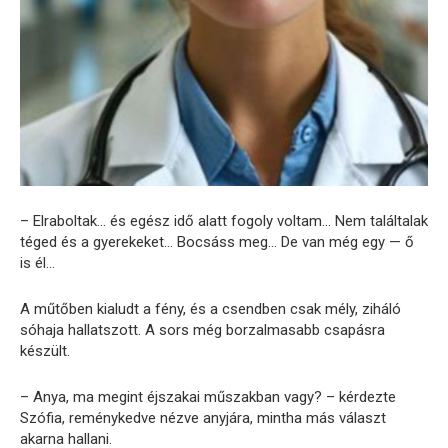
– Elraboltak… és egész idő alatt fogoly voltam… Nem találtalak
téged és a gyerekeket… Bocsáss meg… De van még egy — ő
is él…
A műtőben kialudt a fény, és a csendben csak mély, ziháló
sóhaja hallatszott. A sors még borzalmasabb csapásra
készült.
– Anya, ma megint éjszakai műszakban vagy? – kérdezte
Szófia, reménykedve nézve anyjára, mintha más választ
akarna hallani.