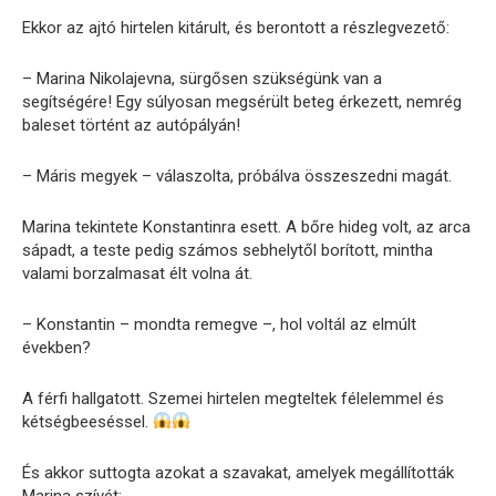
Ekkor az ajtó hirtelen kitárult, és berontott a részlegvezető:
– Marina Nikolajevna, sürgősen szükségünk van a
segítségére! Egy súlyosan megsérült beteg érkezett, nemrég
baleset történt az autópályán!
– Máris megyek – válaszolta, próbálva összeszedni magát.
Marina tekintete Konstantinra esett. A bőre hideg volt, az arca
sápadt, a teste pedig számos sebhelytől borított, mintha
valami borzalmasat élt volna át.
– Konstantin – mondta remegve –, hol voltál az elmúlt
években?
A férfi hallgatott. Szemei hirtelen megteltek félelemmel és
kétségbeeséssel.
És akkor suttogta azokat a szavakat, amelyek megállították
Marina szívét: