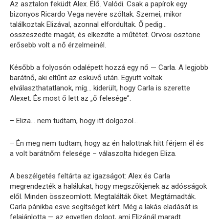
Az asztalon feküdt Alex. Élő. Valódi. Csak a papírok egy
bizonyos Ricardo Vega nevére szóltak. Szemei, mikor
találkoztak Elizával, azonnal elfordultak. Ő pedig…
összeszedte magát, és elkezdte a műtétet. Orvosi ösztöne
erősebb volt a nő érzelmeinél.
Később a folyosón odalépett hozzá egy nő — Carla. A legjobb
barátnő, aki eltűnt az esküvő után. Együtt voltak
elválaszthatatlanok, míg… kiderült, hogy Carla is szerette
Alexet. És most ő lett az „ő felesége”.
– Eliza… nem tudtam, hogy itt dolgozol…
– Én meg nem tudtam, hogy az én halottnak hitt férjem él és
a volt barátnőm felesége – válaszolta hidegen Eliza.
A beszélgetés feltárta az igazságot: Alex és Carla
megrendezték a halálukat, hogy megszökjenek az adósságok
elől. Minden összeomlott. Megtalálták őket. Megtámadták.
Carla pánikba esve segítséget kért. Még a lakás eladását is
felajánlotta — az egyetlen dolgot, ami Elizánál maradt.