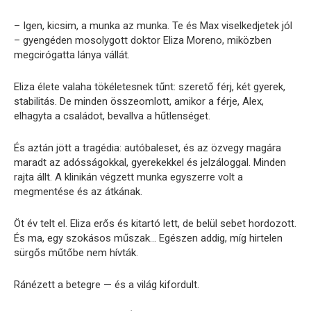
– Igen, kicsim, a munka az munka. Te és Max viselkedjetek jól
– gyengéden mosolygott doktor Eliza Moreno, miközben
megcirógatta lánya vállát.
Eliza élete valaha tökéletesnek tűnt: szerető férj, két gyerek,
stabilitás. De minden összeomlott, amikor a férje, Alex,
elhagyta a családot, bevallva a hűtlenséget.
És aztán jött a tragédia: autóbaleset, és az özvegy magára
maradt az adósságokkal, gyerekekkel és jelzáloggal. Minden
rajta állt. A klinikán végzett munka egyszerre volt a
megmentése és az átkának.
Öt év telt el. Eliza erős és kitartó lett, de belül sebet hordozott.
És ma, egy szokásos műszak… Egészen addig, míg hirtelen
sürgős műtőbe nem hívták.
Ránézett a betegre — és a világ kifordult.