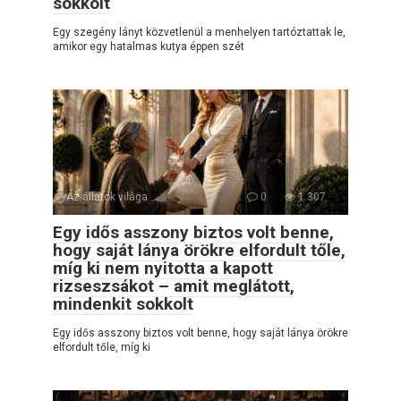
sokkolt
Egy szegény lányt közvetlenül a menhelyen tartóztattak le,
amikor egy hatalmas kutya éppen szét
Az állatok világa
0
1 307
Egy idős asszony biztos volt benne,
hogy saját lánya örökre elfordult tőle,
míg ki nem nyitotta a kapott
rizseszsákot – amit meglátott,
mindenkit sokkolt
Egy idős asszony biztos volt benne, hogy saját lánya örökre
elfordult tőle, míg ki