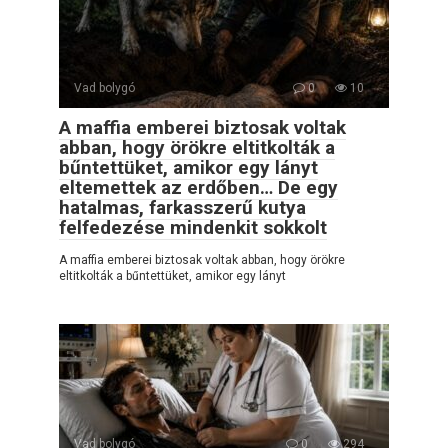
Vad bolygó
0
10
A maffia emberei biztosak voltak
abban, hogy örökre eltitkolták a
bűntettüket, amikor egy lányt
eltemettek az erdőben… De egy
hatalmas, farkasszerű kutya
felfedezése mindenkit sokkolt
A maffia emberei biztosak voltak abban, hogy örökre
eltitkolták a bűntettüket, amikor egy lányt
Vad bolygó
0
294