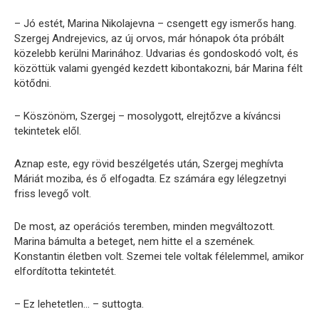
– Jó estét, Marina Nikolajevna – csengett egy ismerős hang.
Szergej Andrejevics, az új orvos, már hónapok óta próbált
közelebb kerülni Marinához. Udvarias és gondoskodó volt, és
közöttük valami gyengéd kezdett kibontakozni, bár Marina félt
kötődni.
– Köszönöm, Szergej – mosolygott, elrejtőzve a kíváncsi
tekintetek elől.
Aznap este, egy rövid beszélgetés után, Szergej meghívta
Máriát moziba, és ő elfogadta. Ez számára egy lélegzetnyi
friss levegő volt.
De most, az operációs teremben, minden megváltozott.
Marina bámulta a beteget, nem hitte el a szemének.
Konstantin életben volt. Szemei tele voltak félelemmel, amikor
elfordította tekintetét.
– Ez lehetetlen… – suttogta.