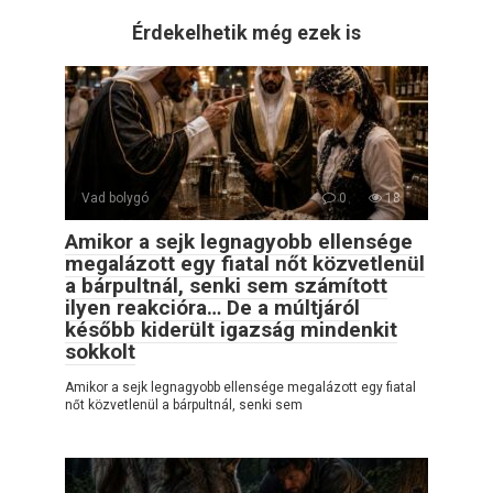
Érdekelhetik még ezek is
Vad bolygó
0
18
Amikor a sejk legnagyobb ellensége
megalázott egy fiatal nőt közvetlenül
a bárpultnál, senki sem számított
ilyen reakcióra… De a múltjáról
később kiderült igazság mindenkit
sokkolt
Amikor a sejk legnagyobb ellensége megalázott egy fiatal
nőt közvetlenül a bárpultnál, senki sem