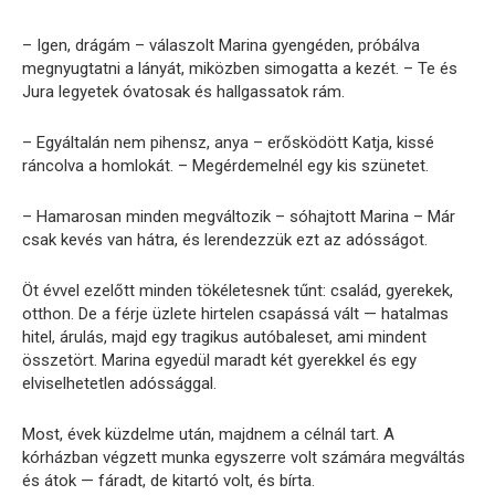
– Igen, drágám – válaszolt Marina gyengéden, próbálva
megnyugtatni a lányát, miközben simogatta a kezét. – Te és
Jura legyetek óvatosak és hallgassatok rám.
– Egyáltalán nem pihensz, anya – erősködött Katja, kissé
ráncolva a homlokát. – Megérdemelnél egy kis szünetet.
– Hamarosan minden megváltozik – sóhajtott Marina – Már
csak kevés van hátra, és lerendezzük ezt az adósságot.
Öt évvel ezelőtt minden tökéletesnek tűnt: család, gyerekek,
otthon. De a férje üzlete hirtelen csapássá vált — hatalmas
hitel, árulás, majd egy tragikus autóbaleset, ami mindent
összetört. Marina egyedül maradt két gyerekkel és egy
elviselhetetlen adóssággal.
Most, évek küzdelme után, majdnem a célnál tart. A
kórházban végzett munka egyszerre volt számára megváltás
és átok — fáradt, de kitartó volt, és bírta.