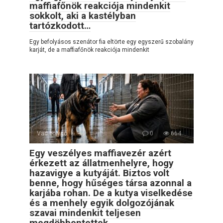
maffiafőnök reakciója mindenkit
sokkolt, aki a kastélyban
tartózkodott…
Egy befolyásos szenátor fia eltörte egy egyszerű szobalány
karját, de a maffiafőnök reakciója mindenkit
Vad bolygó
0
664
Egy veszélyes maffiavezér azért
érkezett az állatmenhelyre, hogy
hazavigye a kutyáját. Biztos volt
benne, hogy hűséges társa azonnal a
karjába rohan. De a kutya viselkedése
és a menhely egyik dolgozójának
szavai mindenkit teljesen
megdöbbentettek