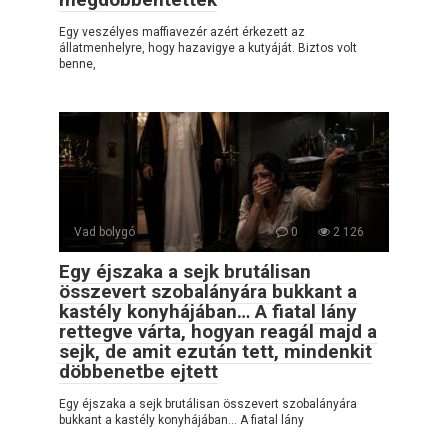
Egy veszélyes maffiavezér azért érkezett az
állatmenhelyre, hogy hazavigye a kutyáját. Biztos volt
benne,
Vad bolygó
0
2 126
Egy éjszaka a sejk brutálisan
összevert szobalányára bukkant a
kastély konyhájában… A fiatal lány
rettegve várta, hogyan reagál majd a
sejk, de amit ezután tett, mindenkit
döbbenetbe ejtett
Egy éjszaka a sejk brutálisan összevert szobalányára
bukkant a kastély konyhájában… A fiatal lány