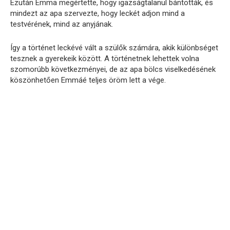
Ezután Emma megértette, hogy igazságtalanul bántották, és
mindezt az apa szervezte, hogy leckét adjon mind a
testvérének, mind az anyjának.
Így a történet leckévé vált a szülők számára, akik különbséget
tesznek a gyerekeik között. A történetnek lehettek volna
szomorúbb következményei, de az apa bölcs viselkedésének
köszönhetően Emmáé teljes öröm lett a vége.