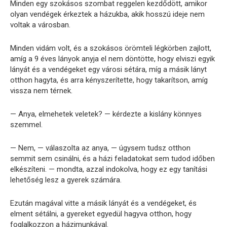
Minden egy szokásos szombat reggelen kezdődött, amikor
olyan vendégek érkeztek a házukba, akik hosszú ideje nem
voltak a városban.
Minden vidám volt, és a szokásos örömteli légkörben zajlott,
amíg a 9 éves lányok anyja el nem döntötte, hogy elviszi egyik
lányát és a vendégeket egy városi sétára, míg a másik lányt
otthon hagyta, és arra kényszerítette, hogy takarítson, amíg
vissza nem térnek.
— Anya, elmehetek veletek? — kérdezte a kislány könnyes
szemmel.
— Nem, — válaszolta az anya, — úgysem tudsz otthon
semmit sem csinálni, és a házi feladatokat sem tudod időben
elkészíteni. — mondta, azzal indokolva, hogy ez egy tanítási
lehetőség lesz a gyerek számára.
Ezután magával vitte a másik lányát és a vendégeket, és
elment sétálni, a gyereket egyedül hagyva otthon, hogy
foglalkozzon a házimunkával.