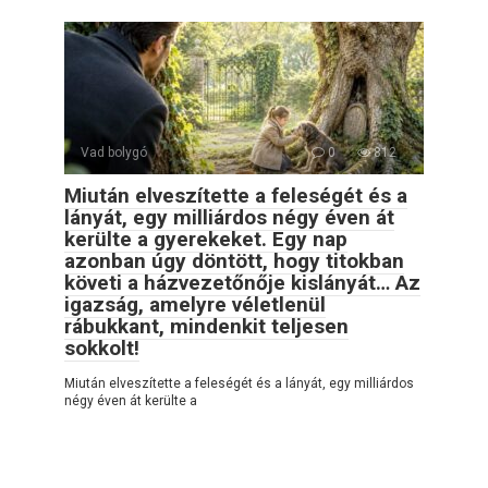
Vad bolygó
0
812
Miután elveszítette a feleségét és a
lányát, egy milliárdos négy éven át
kerülte a gyerekeket. Egy nap
azonban úgy döntött, hogy titokban
követi a házvezetőnője kislányát… Az
igazság, amelyre véletlenül
rábukkant, mindenkit teljesen
sokkolt!
Miután elveszítette a feleségét és a lányát, egy milliárdos
négy éven át kerülte a