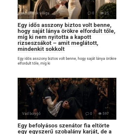
Az állatok világa
0
25
Egy idős asszony biztos volt benne,
hogy saját lánya örökre elfordult tőle,
míg ki nem nyitotta a kapott
rizseszsákot – amit meglátott,
mindenkit sokkolt
Egy idős asszony biztos volt benne, hogy saját lánya örökre
elfordult tőle, míg ki
Vad bolygó
0
597
Egy befolyásos szenátor fia eltörte
egy egyszerű szobalány karját, de a