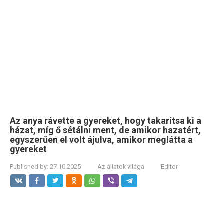
Az anya rávette a gyereket, hogy takarítsa ki a
házat, míg ő sétálni ment, de amikor hazatért,
egyszerűen el volt ájulva, amikor meglátta a
gyereket
Published by:
27.10.2025
Az állatok világa
Editor