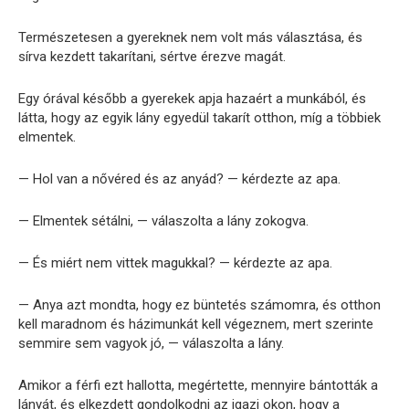
Természetesen a gyereknek nem volt más választása, és
sírva kezdett takarítani, sértve érezve magát.
Egy órával később a gyerekek apja hazaért a munkából, és
látta, hogy az egyik lány egyedül takarít otthon, míg a többiek
elmentek.
— Hol van a nővéred és az anyád? — kérdezte az apa.
— Elmentek sétálni, — válaszolta a lány zokogva.
— És miért nem vittek magukkal? — kérdezte az apa.
— Anya azt mondta, hogy ez büntetés számomra, és otthon
kell maradnom és házimunkát kell végeznem, mert szerinte
semmire sem vagyok jó, — válaszolta a lány.
Amikor a férfi ezt hallotta, megértette, mennyire bántották a
lányát, és elkezdett gondolkodni az igazi okon, hogy a